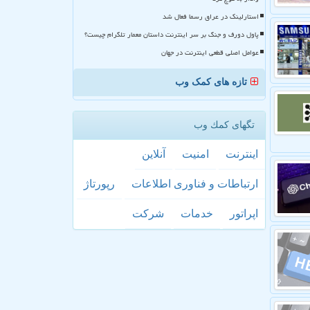
استارلینک در عراق رسما فعال شد
پاول دورف و جنگ بر سر اینترنت داستان معمار تلگرام چیست؟
عوامل اصلی قطعی اینترنت در جهان
تازه های کمک وب
تگهای كمك وب
اینترنت
امنیت
آنلاین
ارتباطات و فناوری اطلاعات
رپورتاژ
اپراتور
خدمات
شركت