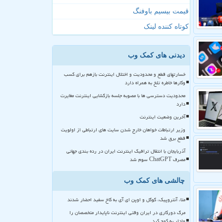
قیمت بیسیم باوفنگ
کوتاه کننده لینک
دیدنی های کمک وب
خسارتهای قطع و محدودیت و اختلال اینترنت بازهم برای کسب
وکارها خاطره تلخ به همراه دارد
محدودیت دسترسی ها با مصوبه جلسه بازگشایی اینترنت مغایرت
دارد
آخرین وضعیت اینترنت
وزیر ارتباطات خواهان خارج شدن سایت های ارتباطی از اولویت
قطع برق شد
آذربایجان با انتقال ترافیک اینترنت ایران در رده بندی جهانی
مصرف ChatGPT سوم شد
چالشی های کمک وب
متا، آنتروپیک، گوگل و اوپن ای آی به کاخ سفید احضار شدند
مرگ دورکاری در ایران وقتی اینترنت ناپایدار متخصصان را
وادار به کوچ کرد