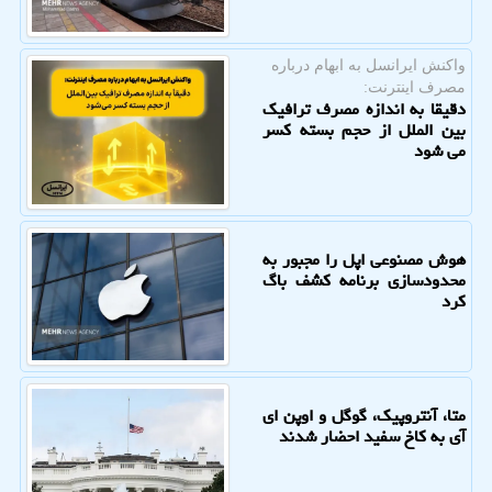
واكنش ایرانسل به ابهام درباره
مصرف اینترنت:
دقیقا به اندازه مصرف ترافیک
بین الملل از حجم بسته کسر
می شود
هوش مصنوعی اپل را مجبور به
محدودسازی برنامه کشف باگ
کرد
متا، آنتروپیک، گوگل و اوپن ای
آی به کاخ سفید احضار شدند