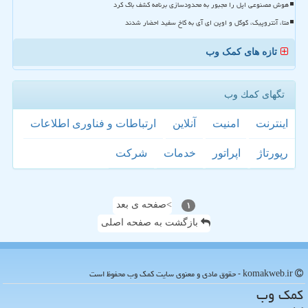
هوش مصنوعی اپل را مجبور به محدودسازی برنامه کشف باگ کرد
متا، آنتروپیک، گوگل و اوپن ای آی به کاخ سفید احضار شدند
تازه های کمک وب
تگهای كمك وب
اینترنت
امنیت
آنلاین
ارتباطات و فناوری اطلاعات
رپورتاژ
اپراتور
خدمات
شركت
صفحه ی بعد
>
۱
بازگشت به صفحه اصلی
komakweb.ir - حقوق مادی و معنوی سایت كمك وب محفوظ است
كمك وب