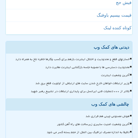
فیش حج
قیمت بیسیم باوفنگ
کوتاه کننده لینک
دیدنی های کمک وب
خسارتهای قطع و محدودیت و اختلال اینترنت بازهم برای کسب وکارها خاطره تلخ به همراه دارد
محدودیت دسترسی ها با مصوبه جلسه بازگشایی اینترنت مغایرت دارد
آخرین وضعیت اینترنت
وزیر ارتباطات خواهان خارج شدن سایت های ارتباطی از اولویت قطع برق شد
بالاتر از ۶۰۰۰عملیات فنی ایرانسل برای پایداری ارتباطات در تشییع رهبر شهید
چالشی های کمک وب
هوش مصنوعی چینی هم فراری شد
آخرین وضعیت امنیت سایبری زیرساخت های راه آهن کشور
دقیقا به اندازه مصرف ترافیک بین الملل از حجم بسته کسر می شود