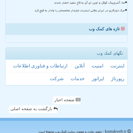
متا، آنتروپیک، گوگل و اوپن ای آی به کاخ سفید احضار شدند
مرگ دورکاری در ایران وقتی اینترنت ناپایدار متخصصان را وادار به کوچ کرد
تازه های کمک وب
تگهای كمك وب
اینترنت
امنیت
آنلاین
ارتباطات و فناوری اطلاعات
رپورتاژ
اپراتور
خدمات
شركت
صفحه اخبار
بازگشت به صفحه اصلی
komakweb.ir - حقوق مادی و معنوی سایت كمك وب محفوظ است