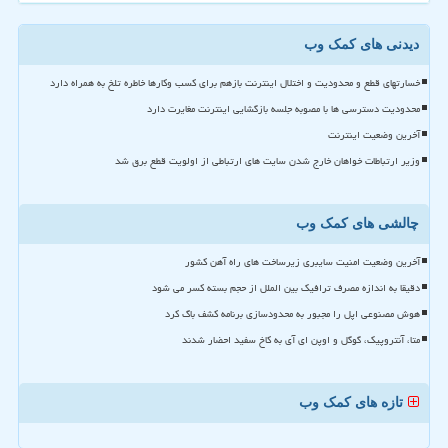
دیدنی های کمک وب
خسارتهای قطع و محدودیت و اختلال اینترنت بازهم برای کسب وکارها خاطره تلخ به همراه دارد
محدودیت دسترسی ها با مصوبه جلسه بازگشایی اینترنت مغایرت دارد
آخرین وضعیت اینترنت
وزیر ارتباطات خواهان خارج شدن سایت های ارتباطی از اولویت قطع برق شد
چالشی های کمک وب
آخرین وضعیت امنیت سایبری زیرساخت های راه آهن کشور
دقیقا به اندازه مصرف ترافیک بین الملل از حجم بسته کسر می شود
هوش مصنوعی اپل را مجبور به محدودسازی برنامه کشف باگ کرد
متا، آنتروپیک، گوگل و اوپن ای آی به کاخ سفید احضار شدند
تازه های کمک وب