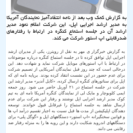
به گزارش کمک وب بعد از نامه انتقادآمیز نمایندگان آمریکا
به مدیر ارشد اجرایی اپل، این شرکت اعلام نمود مدیر
ارشد آن در جلسه استماع کنگره در ارتباط با رفتارهای
ضدرقابتی اپ استور شرکت می کند.
به گزارش خبرگزار ی مهر به نقل از رویترز، یکی از مدیران ارشد
اجرایی اپل توافق کرده تا در جلسه استماع کنگره درباره موضوعات
در ارتباط با اپ استورهای موبایل شرکت نماید و شهادت دهد. این
درحالی است که چند روز قبل نمایندگان آمریکایی از تصمیم شرکت
برای عدم حضور در این نشست انتقاد کرده بودند. برپایه نامه ای که
اپل برای سناتورهای کنگره ارسال کرده، «کایل آندیر» مدیر ارشد این
شرکت در جلسه استماع در ۲۱ آوریل حاضر می شود. روز جمعه
ایمی کلوبوچار و مایک لی از نمایندگان کنگره آمریکا نامه ای به تیم
کوک مدیر ارشد اجرایی اپل نوشتند و رفتار این شرکت برای عدم
ارسال شاهد به جلسه استماع را غیرقابل قبول خواندند. توسعه
دهندگان اپلیکیشن از مدت ها قبل نسبت به اجبار تقسیم درآمد اپ ها
و قوانین سختگیرانه «اپ استور» دستگاههای اپل و «گوگل پلی» برای
دستگاههای اندروید شکایت دارند و این رویه ها را به منزله رفتار ضد
رقابتی می دانند.