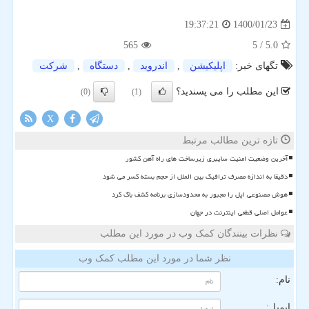
1400/01/23
19:37:21
565
/ 5
5.0
تگهای خبر:
اپلیكیشن
,
اندروید
,
دستگاه
,
شركت
این مطلب را می پسندید؟
(0)
(1)
X
تازه ترین مطالب مرتبط
آخرین وضعیت امنیت سایبری زیرساخت های راه آهن کشور
دقیقا به اندازه مصرف ترافیک بین الملل از حجم بسته کسر می شود
هوش مصنوعی اپل را مجبور به محدودسازی برنامه کشف باگ کرد
عوامل اصلی قطعی اینترنت در جهان
نظرات بینندگان کمک وب در مورد این مطلب
نظر شما در مورد این مطلب کمک وب
نام:
ایمیل: