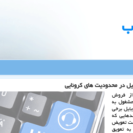
ب
یل در محدودیت های كرونایی
از فروش
مشغول به
ایل برخی
دهایی که
هلت تعویض
به تعویق