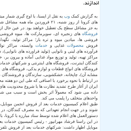
اندازند.
به گزارش کمک
وب
به نقل از ایسنا، با اوج گیری شمار مبت
های کرونا از روز شنبه، ۲۱ فروردین ماه همه 
به جز مشاغل سطح یک تعطیل خواهند بود. در عین حال از
فروشگاه
های زنجیره ای، سوپرمارکت ها، میوه فروشی 
فروشی ها، میادین میوه و تره بار؛ مراکز تولید، نگهدار
فروش
محصولات
غذایی و
خدمات
وابسته، مراکز تول
فرآورده های لبنی و نانوایی (تولید فراورده های نانوایی
مراکز تهیه، تولید و توزیع مواد غذایی آماده و بیرون بر
کنندگان اینترنت، فروشگاه های اینترنتی و شرکتهای خدمات 
فروشگاه های انواع قطعات و لوازم یدکی، فروشگاه های ان
مشابه آن)، چاپخانه، خشکشویی، سازندگان و فروشندگان ع
در ارتباط با نحوه برخورد با اصنافی که طی این دو هفته 
ایران از آغاز طرح تشدید نظارت ها با شروع محدودیت های
داده می شود که معمولاً اثر بخش است و سبب می شود خو
واحدهای متخلف را پلمب می کند.
طبق اعلام کمیسیون خدمات بعد از فروش انجمن موبایل
دستورالعمل های اعلام شده توسط ستاد مبارزه با کرونا،
در این راستا فرشاد مهرانپور - رئیس کمیسیون خدمات ب
موبایل اظهار داشت: شرکتهای خدمات بعد از فروش تلفن هم