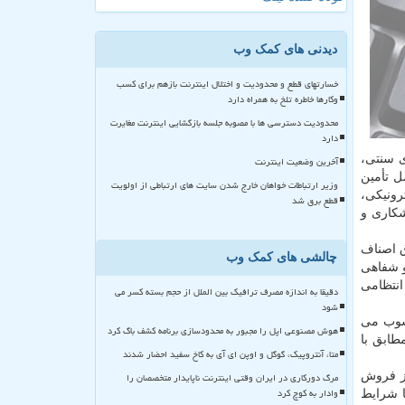
دیدنی های کمک وب
خسارتهای قطع و محدودیت و اختلال اینترنت بازهم برای کسب
وکارها خاطره تلخ به همراه دارد
محدودیت دسترسی ها با مصوبه جلسه بازگشایی اینترنت مغایرت
دارد
ی سنتی،
آخرین وضعیت اینترنت
ل تأمین
وزیر ارتباطات خواهان خارج شدن سایت های ارتباطی از اولویت
رونیکی،
قطع برق شد
شکاری و
ق اصناف
چالشی های کمک وب
و شفاهی
انتظامی
دقیقا به اندازه مصرف ترافیک بین الملل از حجم بسته کسر می
شود
سوب می
هوش مصنوعی اپل را مجبور به محدودسازی برنامه کشف باگ کرد
ه شروع شده است، مطابق با
متا، آنتروپیک، گوگل و اوپن ای آی به کاخ سفید احضار شدند
از فروش
مرگ دورکاری در ایران وقتی اینترنت ناپایدار متخصصان را
وادار به کوچ کرد
ا شرایط