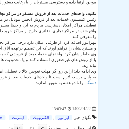
موجود ارتقا داده و دسترسی مشتریان را با رعایت دستورا
تکلیف واحدهای خدمات بعد از فروش مستقر در مراکز تجا
رئیس کمیسیون خدمات بعد از فروش انجمن موبایل در مور
تعطیلی مراکز امکان دسترسی مردم به این واحدها میسر ن
واقع شده در مراکز تجاری، دفاتری خارج از مراکز خرید دار
را معرفی کنند.
مهرانپور اضافه کرد: از طرفی امکان دارد برخی مراکز ت
و مشتریانشان را فراهم آورند که این تصمیم برعهده اتاق اصن
وی خاطرنشان کرد: واحدهای خدمات بعد از فروشی که به 
یا از روش های غیرحضوری استفاده کنند و یا محدودیت های
بیاندازند.
وی ادامه داد: ازاین رو اگر مهلت تعویض کالا با تعطیلی ا
به پایان برسد، لازم است تا واحدهای خدمات بعد از فروش
دستگاه
را تا دو هفته به تعویق اندازند.
1400/01/22
13:03:47
تگهای خبر:
اپراتور
,
الكترونیك
,
اینترنت
,
خد
این مطلب را می پسندید؟
(0)
(1)