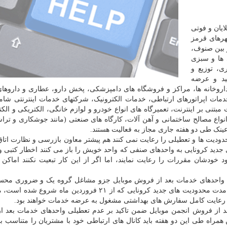
لایان و فوتی
مشاغل شهرهای قرمز
 بین صنوف،
ها و سبزی
ی، توزیع و
ید و عرضه
)، داروخانه ها، مراکز و فروشگاه های دامپزشکی، پخش دارو، عطاری و داروها
، خدمات اپراتورهای ارتباطی، خدمات الکترونیک، شرکتهای خدمات اینترنتی شام
مبتنی بر اینترنت، تعمیرگاه های انواع خودرو و لوازم خانگی، الکتریکی و الکت
واع مصالح ساختمانی و آهن آلات، کارگاه های صنعتی (مانند جوشکاری و ترا
ینک طی دو هفته جاری مجاز به فعالیت هستند.
محدودیت ها و تعطیلی را رعایت نمی کنند هم پیشتر معاون بازرسی و نظارت اتا
 جدید کرونایی به واحدهای صنفی که واحد خویش را باز می کنند اخطار کتبی 
دشان مقررات را رعایت نمایند، اما اگر از این کار تبعیت نکنند اماکن 
، واحدهای خدمات بعد از فروش موبایل جزو مشاغل گروه یک و ضروری مح
شوند و در جهت انجام تعهداتی که به مصرف کنندگان، در مدت محدودیت های جدید کرونایی که از ۲۱ فروردین ما
 با رعایت کامل سفارش های بهداشتی مشغول به عرضه خدمات خواهند بود.
عد از فروش انجمن موبایل ضمن تاکید بر عدم تعطیلی واحدهای خدمات بعد 
راه طی این دو هفته باید کانال های ارتباطی خود با مشتریان را متناسب ب