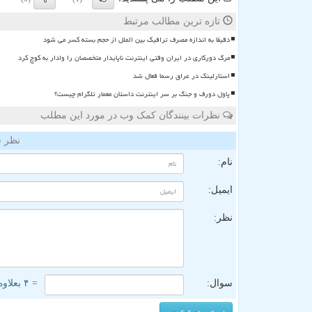
تازه ترین مطالب مرتبط
دقیقا به اندازه مصرف ترافیک بین الملل از حجم بسته کسر می شود
مرگ دورکاری در ایران وقتی اینترنت ناپایدار متخصصان را وادار به کوچ کرد
استارلینک در عراق رسما فعال شد
پاول دورف و جنگ بر سر اینترنت داستان معمار تلگرام چیست؟
نظرات بینندگان کمک وب در مورد این مطلب
نظر ش
نام:
ایمیل:
نظر:
سوال:
= ۴ بعلاوه ۳