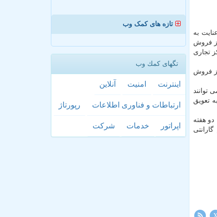
تازه های کمک وب
نایت به
از فروش
ز تجاری
تگهای كمك وب
از فروش
اینترنت
امنیت
آنلاین
 توانند
ه تعویق
ارتباطات و فناوری اطلاعات
رپورتاژ
دو هفته
اپراتور
خدمات
شركت
گارانتی