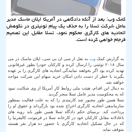
کمک وب: بعد از آنکه دادگاهی در آمریکا ایلان ماسک مدیر
عامل شرکت تسلا را به حذف یک پیام توئیتری در نکوهش
اتحادیه های کارگری محکوم نمود، تسلا مقابل این تصمیم
فرجام خواهی کرده است.
به گزارش کمک
وب
به نقل از سی ان بی سی، ایلان ماسک در می
سال ۲۰۱۸ توئیتی را ارسال کرده و کارکنان خودرا بطور غیرقانونی
تهدید کرده بود اگر بخواهند نمایندگی اتحادیه های کارگری را بر عهده
بگیرند با خطر از دست دادن امکان خرید سهام این شرکت مواجه
خواهند شد.
به دنبال این اقدام، هیئت ملی روابط کار آمریکا از وی شکایت نمود
که به محکومیت مدیر عامل تسلا منجر گردید.
تسلا همین طور مجبور شد کارمندی را که به علت فعالیت بمنظور
سازماندهی اتحادیه کارگری اخراج شده بود بازگرداند و حقوق او را
پرداخت کند. برمبنای حکم دادگاه تسلا همین طور باید رویه های
ناعادلانه مقابل کارکنان خود در کارخانه تسلا در فرمونت کالیفرنیا را
که در حال تشکیل اتحادیه کارگری با حضور ده هزار نفر هستند
متوقف نماید.