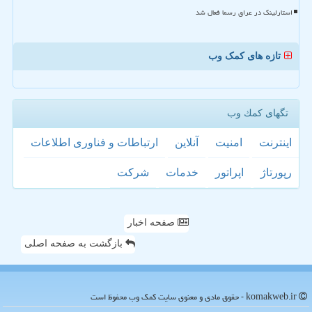
استارلینک در عراق رسما فعال شد
تازه های کمک وب
تگهای كمك وب
اینترنت
امنیت
آنلاین
ارتباطات و فناوری اطلاعات
رپورتاژ
اپراتور
خدمات
شركت
صفحه اخبار
بازگشت به صفحه اصلی
komakweb.ir - حقوق مادی و معنوی سایت كمك وب محفوظ است