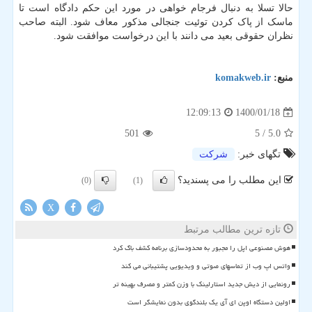
حالا تسلا به دنبال فرجام خواهی در مورد این حکم دادگاه است تا
ماسک از پاک کردن توئیت جنجالی مذکور معاف شود. البته صاحب
نظران حقوقی بعید می دانند با این درخواست موافقت شود.
منبع:
komakweb.ir
1400/01/18
12:09:13
501
/ 5
5.0
تگهای خبر:
شركت
این مطلب را می پسندید؟
(0)
(1)
X
تازه ترین مطالب مرتبط
هوش مصنوعی اپل را مجبور به محدودسازی برنامه کشف باگ کرد
واتس اپ وب از تماسهای صوتی و ویدیویی پشتیبانی می کند
رونمایی از دیش جدید استارلینک با وزن کمتر و مصرف بهینه تر
اولین دستگاه اوپن ای آی یک بلندگوی بدون نمایشگر است