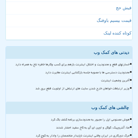
فیش حج
قیمت بیسیم باوفنگ
کوتاه کننده لینک
دیدنی های کمک وب
خسارتهای قطع و محدودیت و اختلال اینترنت بازهم برای کسب وکارها خاطره تلخ به همراه دارد
محدودیت دسترسی ها با مصوبه جلسه بازگشایی اینترنت مغایرت دارد
آخرین وضعیت اینترنت
وزیر ارتباطات خواهان خارج شدن سایت های ارتباطی از اولویت قطع برق شد
چالشی های کمک وب
هوش مصنوعی اپل را مجبور به محدودسازی برنامه کشف باگ کرد
متا، آنتروپیک، گوگل و اوپن ای آی به کاخ سفید احضار شدند
مرگ دورکاری در ایران وقتی اینترنت ناپایدار متخصصان را وادار به کوچ کرد