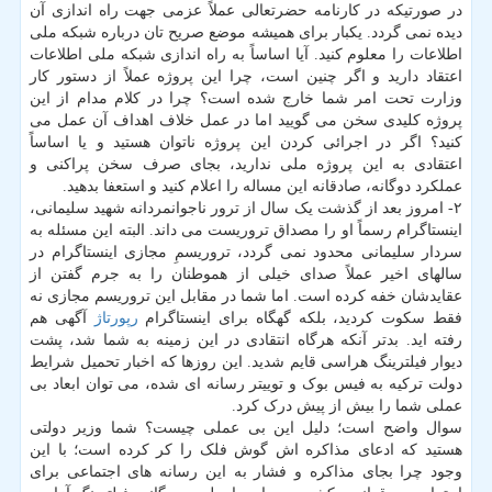
در صورتیکه در کارنامه حضرتعالی عملاً عزمی جهت راه اندازی آن
دیده نمی گردد. یکبار برای همیشه موضع صریح تان درباره شبکه ملی
اطلاعات را معلوم کنید. آیا اساساً به راه اندازی شبکه ملی اطلاعات
اعتقاد دارید و اگر چنین است، چرا این پروژه عملاً از دستور کار
وزارت تحت امر شما خارج شده است؟ چرا در کلام مدام از این
پروژه کلیدی سخن می گویید اما در عمل خلاف اهداف آن عمل می
کنید؟ اگر در اجرائی کردن این پروژه ناتوان هستید و یا اساساً
اعتقادی به این پروژه ملی ندارید، بجای صرف سخن پراکنی و
عملکرد دوگانه، صادقانه این مساله را اعلام کنید و استعفا بدهید.
۲- امروز بعد از گذشت یک سال از ترور ناجوانمردانه شهید سلیمانی،
اینستاگرام رسماً او را مصداق تروریست می داند. البته این مسئله به
سردار سلیمانی محدود نمی گردد، تروریسمِ مجازی اینستاگرام در
سالهای اخیر عملاً صدای خیلی از هموطنان را به جرم گفتن از
عقایدشان خفه کرده است. اما شما در مقابل این تروریسم مجازی نه
فقط سکوت کردید، بلکه گهگاه برای اینستاگرام
رپورتاژ
آگهی هم
رفته اید. بدتر آنکه هرگاه انتقادی در این زمینه به شما شد، پشت
دیوار فیلترینگ هراسی قایم شدید. این روزها که اخبار تحمیل شرایط
دولت ترکیه به فیس بوک و توییتر رسانه ای شده، می توان ابعاد بی
عملی شما را بیش از پیش درک کرد.
سوال واضح است؛ دلیل این بی عملی چیست؟ شما وزیر دولتی
هستید که ادعای مذاکره اش گوش فلک را کر کرده است؛ با این
وجود چرا بجای مذاکره و فشار به این رسانه های اجتماعی برای