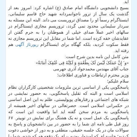
اید.
بسیج دانشجویی دانشگاه امام صادق (ع) اشاره کرد: امروز بعد از
گذشت یک سال از ترور ناجوانمردانه شهید حاج قاسم سلیمانی،
اینستاگرام رسماً او را مصداق تروریست می داند. البته این مسئله به
سردار سلیمانی محدود نمی گردد، تروریسمِ مجازی اینستاگرام در
سالهای اخیر عملاً صدای خیلی از هموطنان را به جرم گفتن از
عقایدشان خفه کرده است. اما شما در مقابل این تروریسم مجازی نه
فقط سکوت کردید، بلکه گهگاه برای اینستاگرام
رپورتاژ آگهی
هم
رفته اید.
متن کامل این نامه بدین شرح است:
«و َ إِنَّ عَمَلَکَ لَیْسَ لَکَ بِطُعْمَةٍ وَ لَکِنَّهُ فِی عُنُقِکَ أَمَانَةٌ»
جناب آقای مهندس محمدجواد آذری جهرمی
وزیر محترم ارتباطات و فناوری اطلاعات؛
سلام علیکم؛
پاسخگویی یکی از اساسی ترین ملزومات شخصیتی کارگزاران نظام
اسلامی است و البته که تقلیل پاسخگویی، به حضور نمایشی در
شبکه های اجتماعی و رفتارهای پوپولیستی، ظلم به این اصل اساسی
در حکمرانی اسلامی است. حضرتعالی در سالهای اخیر همیشه از
پاسخگویی به مردم سخن گفته اید اما واقعیت این است که
پاسخگویی یک عمل است و نه یک هشتگ برای نمایش در توییتر. ۶۷
روز قبل طی نامه ای شما را به حضور در بین دانشجویان و پاسخ به
سوالات مان در یک جلسه حقیقی، منطقی و به دور از حواشی دعوت
کردیم؛ جلسه ای که امیدوار بودیم برای یک دفعه هم که شده، شما را