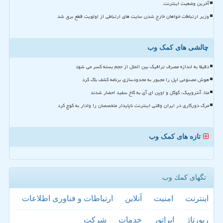
آخرین وضعیت اینترنت
وزیر ارتباطات خواهان خارج شدن سایت های ارتباطی از اولویت قطع برق شد
چالشی های کمک وب
دقیقا به اندازه مصرف ترافیک بین الملل از حجم بسته کسر می شود
هوش مصنوعی اپل را مجبور به محدودسازی برنامه کشف باگ کرد
متا، آنتروپیک، گوگل و اوپن ای آی به کاخ سفید احضار شدند
مرگ دورکاری در ایران وقتی اینترنت ناپایدار متخصصان را وادار به کوچ کرد
تازه های کمک وب
تگهای كمك وب
اینترنت
امنیت
آنلاین
ارتباطات و فناوری اطلاعات
رپورتاژ
اپراتور
خدمات
شركت