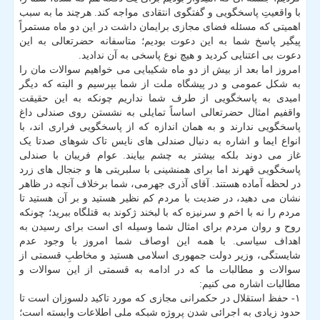
با واقعیتِ پاسخگویی و گفتگوی انتقادی مواجه کند. هرچند ما به سبب
اهمیتی که مسئله فضای مجازی برایمان داشت در این دو ماه مستمراً
پیگیر پاسخ شما به این دعوت بودیم؛ متاسفانه حضرتعالی به این
دعوت بی اعتنایی کردید و هیچ نوع پاسخی به آن ندادید.
امروز اما بعد از بیش از دو ماه شکیبایی می خواهیم سوالات مان را
به شکل عمومی و در پیشگاه ملت از شما بپرسیم و البته که دیگر
امیدی به پاسخگویی از طرف شما نداریم چونکه به این حقیقت
واقفیم امثال حضرتعالی اساساً تمایلی به نشستن روی صندلی داغ
پاسخگویی ندارند و به همان اندازه که از پاسخگویی فراری اند، با
انواع ایما و اشاره به دنبال صندلی های نایس تاک شوهای صدتا یک
غاز می دوند بلکه بیشتر به چشم بیایند. عوام فریبان با صندلی
پاسخگویی قهرند اما برای همنشینی با سلبریتی ها و جنجال های زرد
در لحظه آماده هستند. آقای آذری جهرمی، شما برخلاف آنچه در ظاهر
نشان می دهید، در ضدیت با مردم کم نظیر هستید و بر آن هستید تا
مردم را نه با اخم و سرنیزه که با لبخند ژکوند به قتلگاه ببرید؛ چونکه
روح و روان مردم برای امثال شما وسیله ای است برای رسیدن به
اهداف سیاسی. با همه این اوصاف شما امروز با وجود عدم
شایستگی، وزیر دولت جمهوری اسلامی هستید و مخاطبِ قسمتی از
سوالات و مطالبات ما که در ادامه به قسمتی از این سوالات و
مطالبات اشاره می کنیم:
۱- حفظ استقلال در حکمرانی مجازی که مورد تاکید دلسوزان است تا
حدود زیادی به اجرائی شدن پروژه شبکه ملی اطلاعات وابسته است؛