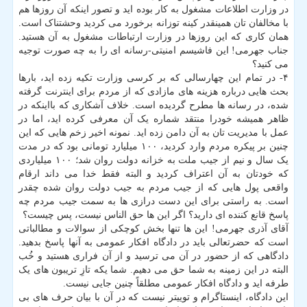
در وزارت اطلاعات مشغول به کار بوده اید و تصور اینکه آن روزها هم
با مخالفان تان همینقدر کینه توزانه برخورد می کردید وحشتناک است.
همان کاری که این روزها در وزارت ارتباطات مشغول به آن هستید.
جناب جهرمی! این فاشیسم امنیتی-رسانه ای را به چه صورت توجیه
می کنید؟
۴- در تمام این چهارسالی که بر کرسی وزارت تکیه زده اید، بارها
بحث هایی درباره هزینه های مازادی که از مردم برای اینترنت گرفته
شده، در رسانه ها مطرح گردیده است. خلاف آشکاری که بااینکه در
ظاهر همیشه خودرا منتقد شماره یک آن معرفی کرده اید، اما در
عمل با مدیریت تان به آن دامن زده اید. نمونه اخیر زخم هایی که این
چنین بر پیکره مردم وارد کردید، ۱۰۰ میلیارد تومانی بود که در مدت
یک سال و نیم از جیب ملت به خزانه دولت روان شد؛ ۱۰۰ میلیاردی
که خودتان به آن اعتراف کردید و البته فقط خدا می داند ارقام
واقعی پول هایی که از جیب مردم به جیب دولت روان شده چقدر
است. به راستی برای این دست درازی ها به سمت جیب مردم چه
پاسخ قانع کننده ای دارید؟ اگر این ها حق الناس نیست، پس چیست؟
آقای آذری جهرمی! این ها تنها بخش کوچکی از سوالات و مطالباتی
است که حضرتعالی باید در دادگاه افکار عمومی به آنها پاسخ بدهید.
دادگاهی که از حضور در آن می ترسید و از آن فراری هستید و خُب
البته در این زمینه به شما حق می دهیم. شما یکه تازِ تریبون های یک
طرفه اید و دادگاه افکار عمومی مطلقاً چنین جایی نیست.
این دادگاه، اینستاگرام و توییتر نیست که در آن با بیان حرف های بی