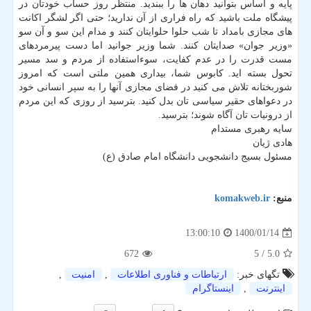
پایه و اساس بتوانید دهان ها را ببندید. منتظر روز حساب خودتان در
پیشگاه ملت باشید که راه فراری از آن ندارید؛ حتی اگر لشگر اکانت
های مجازی بامداد تا شب حلوا حلوایتان کنند و مدام این سو و آن سو
«وزیر جوان» صدایتان کنند. شما وزیر جوانید اما دست پیرمردهای
مست قدرت را در عدم کفایت، سوءاستفاده از مردم و سد مسیر
تحول بسته اید. کابوس شما، بیداری همین ملتی است که امروز
شوربختانه تلاش می کنید در فضای مجازی آنها را به سپر انسانی خود
در دعواهای حقیر سیاسی تان بدل کنید. بترسید از روزی که این مردم
از درونیات تان آگاه شوند؛ بترسید.
سایه رهبری مستدام
هادی ژیان
مسئول بسیج دانشجویی دانشگاه امام صادق (ع)
منبع:
komakweb.ir
1400/01/14
13:00:10
672
/ 5
5.0
تگهای خبر:
ارتباطات و فناوری اطلاعات
,
امنیت
,
اینترنت
,
اینستاگرام