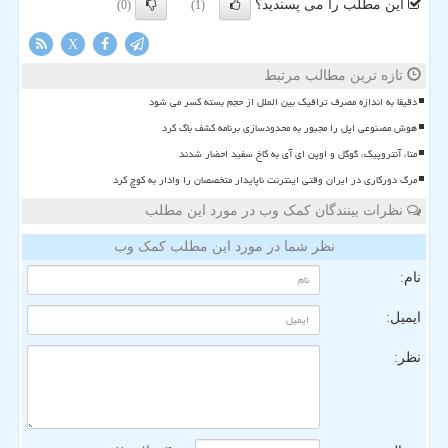
این مطلب را می پسندید؟
(0)
(1)
X
تازه ترین مطالب مرتبط
دقیقا به اندازه مصرف ترافیک بین الملل از حجم بسته کسر می شود
هوش مصنوعی اپل را مجبور به محدودسازی برنامه کشف باگ کرد
متا، آنتروپیک، گوگل و اوپن ای آی به کاخ سفید احضار شدند
مرگ دورکاری در ایران وقتی اینترنت ناپایدار متخصصان را وادار به کوچ کرد
نظرات بینندگان کمک وب در مورد این مطلب
نظر شما در مورد این مطلب کمک وب
نام:
ایمیل:
نظر: