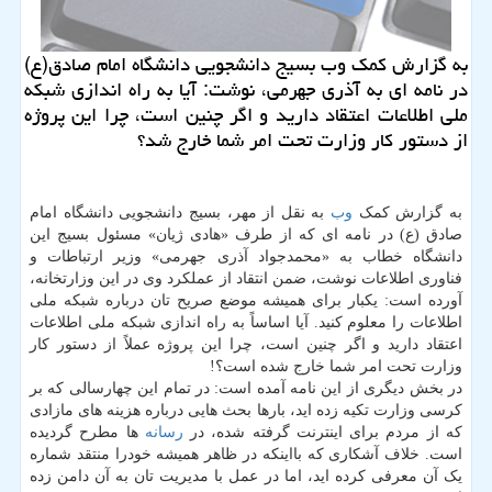
به گزارش کمک وب بسیج دانشجویی دانشگاه امام صادق(ع)
در نامه ای به آذری جهرمی، نوشت: آیا به راه اندازی شبکه
ملی اطلاعات اعتقاد دارید و اگر چنین است، چرا این پروژه
از دستور کار وزارت تحت امر شما خارج شد؟
به گزارش کمک
وب
به نقل از مهر، بسیج دانشجویی دانشگاه امام
صادق (ع) در نامه ای که از طرف «هادی ژیان» مسئول بسیج این
دانشگاه خطاب به «محمدجواد آذری جهرمی» وزیر ارتباطات و
فناوری اطلاعات نوشت، ضمن انتقاد از عملکرد وی در این وزارتخانه،
آورده است: یکبار برای همیشه موضع صریح تان درباره شبکه ملی
اطلاعات را معلوم کنید. آیا اساساً به راه اندازی شبکه ملی اطلاعات
اعتقاد دارید و اگر چنین است، چرا این پروژه عملاً از دستور کار
وزارت تحت امر شما خارج شده است؟!
در بخش دیگری از این نامه آمده است: در تمام این چهارسالی که بر
کرسی وزارت تکیه زده اید، بارها بحث هایی درباره هزینه های مازادی
که از مردم برای اینترنت گرفته شده، در
رسانه
ها مطرح گردیده
است. خلاف آشکاری که بااینکه در ظاهر همیشه خودرا منتقد شماره
یک آن معرفی کرده اید، اما در عمل با مدیریت تان به آن دامن زده