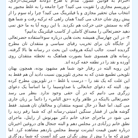
احترام به قوانین کشور، مدام با طرح دوگانه فیلترینگ-آزادی،
تروریسم مجازی را تقویت می کنید؟ چرا جامعه را به غلط مجبور به
انتخاب میان تحقیر مجازی و یا فیلترینگ می کنید؟ چرا راه سوم را از
پیش روی شان حذف می کنید؟ همان راهی که ترکیه رفت و شما هیچ
گاه به سمتش حتی حرکت هم نکردید. با این رویه آیا به ما حق نمی
دهید حضرتعالی را مصداق کاملی از کاسب فیلترینگ بدانیم؟
۳- در این چهارسال همیشه بحث هایی درباره سوءاستفاده حضرتعالی
از جایگاه تان برای تخریب رقبای سیاسی و منتقدان تان مطرح
گردیده است. جالب اینکه هروقت این بحث در رسانه ها بالا گرفته،
رسانه های همسوی شما بصورت هماهنگ به تخطئه منتقدان روی
آورده و نقد را در نطفه خفه کرده اند.
این رویه البته در رفتار خود شما هم مشهود بوده، همچون بهتان
تلویحی تطمیع شدن که به مجری تلویزیون نسبت دادید آن هم فقط به
این علت که یک نقد را – درست یا غلط – در تلویزیون مطرح کرده
بود. البته که دعوای جنابعالی با صداوسیما را ما اساساً یک دعوای
زرگری می دانیم که در آن حقی وجود ندارد. بنظر می رسد
حضرتعالی بااینکه در ظاهر واژه «حق الناس» را دائماً بر زبان جاری
می کنید، اما عملاً در حال تسویه منتقدان و مخالفان تان هستید. فقط
گوشه هایی از فشار سنگین امنیتی-رسانه ای که شما رقم زدید را
می شود در ماجرای حذف خانم دکتر مهرنوش از رایتل، ماجرای
نطق خانم زرآبادی در مجلس دهم و البته جنجال های دروغین اخیرتان
درباره تعیین قیمت اینترنت توسط مجلس یازدهم مشاهده کرد. اما
چیزی که ما را بیش از پیش نگران می کند آنست که شما روزگاری