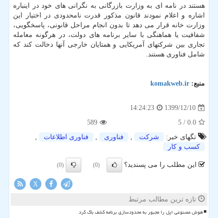
هستند در نامه ای به وزارت بازرگانی به نگرانی های خود در اینباره
اشاره و اعلام نمودند قانون مذکور قدرت نامحدودی در اختیار این
وزارت خانه قرار می دهد تا بدون انجام مراحل قانونی، پاسخگویی،
شفافیت یا هماهنگی با سایر برنامه های دولت، در هرگونه معامله
تجاری بین شرکتهای آمریکایی و همتایان خارجی آنها دخالت کند که
شامل فناوری هستند.
منبع:
komakweb.ir
1399/12/10
14:24:23
589
/ 5
0.0
تگهای خبر:
شركت
,
فناوری
,
فناوری اطلاعات
,
كسب و كار
این مطلب را می پسندید؟
(0)
(0)
X
تازه ترین مطالب مرتبط
هوش مصنوعی اپل را مجبور به محدودسازی برنامه کشف باگ کرد