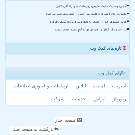
آخرین وضعیت امنیت سایبری زیرساخت های راه آهن کشور
دقیقا به اندازه مصرف ترافیک بین الملل از حجم بسته کسر می شود
هوش مصنوعی اپل را مجبور به محدودسازی برنامه کشف باگ کرد
متا، آنتروپیک، گوگل و اوپن ای آی به کاخ سفید احضار شدند
تازه های کمک وب
تگهای كمك وب
اینترنت
امنیت
آنلاین
ارتباطات و فناوری اطلاعات
رپورتاژ
اپراتور
خدمات
شركت
صفحه اخبار
بازگشت به صفحه اصلی