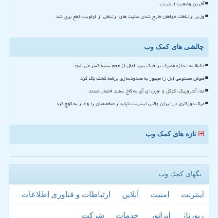
آخرین وضعیت اینترنت
وزیر ارتباطات خواهان خارج شدن سایت های ارتباطی از اولویت قطع برق شد
چالشی های کمک وب
دقیقا به اندازه مصرف ترافیک بین الملل از حجم بسته کسر می شود
هوش مصنوعی اپل را مجبور به محدودسازی برنامه کشف باگ کرد
متا، آنتروپیک، گوگل و اوپن ای آی به کاخ سفید احضار شدند
مرگ دورکاری در ایران وقتی اینترنت ناپایدار متخصصان را وادار به کوچ کرد
تازه های کمک وب
تگهای كمك وب
اینترنت
امنیت
آنلاین
ارتباطات و فناوری اطلاعات
رپورتاژ
اپراتور
خدمات
شركت