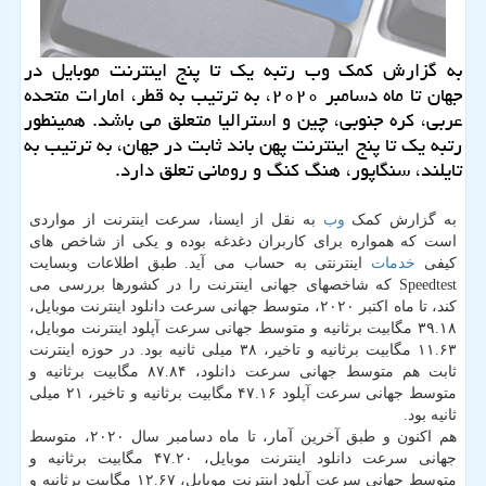
به گزارش کمک وب رتبه یک تا پنج اینترنت موبایل در
جهان تا ماه دسامبر ۲۰۲۰، به ترتیب به قطر، امارات متحده
عربی، کره جنوبی، چین و استرالیا متعلق می باشد. همینطور
رتبه یک تا پنج اینترنت پهن باند ثابت در جهان، به ترتیب به
تایلند، سنگاپور، هنگ کنگ و رومانی تعلق دارد.
به گزارش کمک
وب
به نقل از ایسنا، سرعت اینترنت از مواردی
است که همواره برای کاربران دغدغه بوده و یکی از شاخص های
کیفی
خدمات
اینترنتی به حساب می آید. طبق اطلاعات وبسایت
Speedtest که شاخصهای جهانی اینترنت را در کشورها بررسی می
کند، تا ماه اکتبر ۲۰۲۰، متوسط جهانی سرعت دانلود اینترنت موبایل،
۳۹.۱۸ مگابیت برثانیه و متوسط جهانی سرعت آپلود اینترنت موبایل،
۱۱.۶۳ مگابیت برثانیه و تاخیر، ۳۸ میلی ثانیه بود. در حوزه اینترنت
ثابت هم متوسط جهانی سرعت دانلود، ۸۷.۸۴ مگابیت برثانیه و
متوسط جهانی سرعت آپلود ۴۷.۱۶ مگابیت برثانیه و تاخیر، ۲۱ میلی
ثانیه بود.
هم اکنون و طبق آخرین آمار، تا ماه دسامبر سال ۲۰۲۰، متوسط
جهانی سرعت دانلود اینترنت موبایل، ۴۷.۲۰ مگابیت برثانیه و
متوسط جهانی سرعت آپلود اینترنت موبایل، ۱۲.۶۷ مگابیت برثانیه و