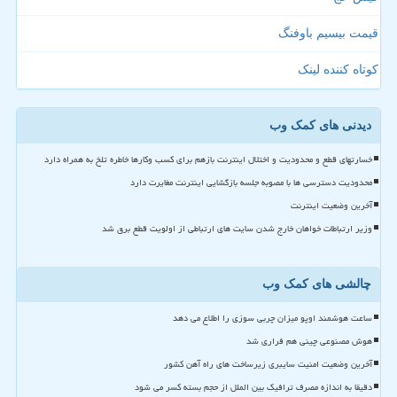
قیمت بیسیم باوفنگ
کوتاه کننده لینک
دیدنی های کمک وب
خسارتهای قطع و محدودیت و اختلال اینترنت بازهم برای کسب وکارها خاطره تلخ به همراه دارد
محدودیت دسترسی ها با مصوبه جلسه بازگشایی اینترنت مغایرت دارد
آخرین وضعیت اینترنت
وزیر ارتباطات خواهان خارج شدن سایت های ارتباطی از اولویت قطع برق شد
چالشی های کمک وب
ساعت هوشمند اوپو میزان چربی سوزی را اطلاع می دهد
هوش مصنوعی چینی هم فراری شد
آخرین وضعیت امنیت سایبری زیرساخت های راه آهن کشور
دقیقا به اندازه مصرف ترافیک بین الملل از حجم بسته کسر می شود