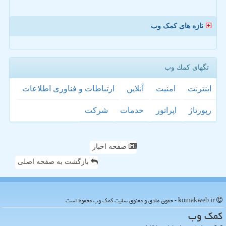
تازه های کمک وب
تگهای كمك وب
اینترنت
امنیت
آنلاین
ارتباطات و فناوری اطلاعات
رپورتاژ
اپراتور
خدمات
شركت
صفحه اخبار
بازگشت به صفحه اصلی
komakweb.ir - حقوق مادی و معنوی سایت كمك وب محفوظ است
كمك وب