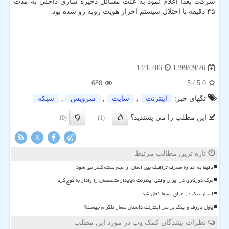
شرکت بعدا اعلام نمود به علت مسائل ذخیره سازی داخلی به مدت
۴۵ دقیقه با اختلال سیستم احراز هویت روبه رو شده بود.
1399/09/26
13:15:06
688
/ 5
5.0
تگهای خبر:
اینترنت
,
سایت
,
سرویس
,
شبكه
این مطلب را می پسندید؟
(0)
(1)
X
تازه ترین مطالب مرتبط
دقیقا به اندازه مصرف ترافیک بین الملل از حجم بسته کسر می شود
مرگ دورکاری در ایران وقتی اینترنت ناپایدار متخصصان را وادار به کوچ کرد
استارلینک در عراق رسما فعال شد
پاول دورف و جنگ بر سر اینترنت داستان معمار تلگرام چیست؟
نظرات بینندگان کمک وب در مورد این مطلب