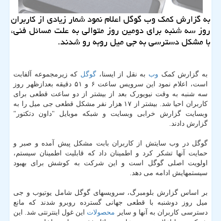
به گزارش کمک وب گوگل اعلام نمود شمار زیادی از کاربران
روز سه شنبه برای دومین روز متوالی به علت مسائل فنی،
با مشکل دسترسی به جی میل روبه رو شدند.
به گزارش کمک
وب
به نقل از ایسنا،
گوگل
که زیرمجموعه آلفابت
است، اعلام نمود این سرویس ساعت ۶ و ۵۱ دقیقه بعدازظهر روز
سه شنبه به وقت نیویورک بعد از بیشتر از دو ساعت قطعی برای
کاربران احیا شد. بیشتر از ۱۷ هزار نفر مشکل قطعی جی میل را به
وبسایت گزارش خرابی وبسایت و شبکه موبایل "داون دتکتور"
گزارش دادند.
گوگل در وب سایتش از کاربران بابت مشکل پیش آمده و صبر و
حمایت آنها تشکر کرد و اطمینان داد که قابلیت اطمینان سیستم،
اولویت اصلی گوگل است و این شرکت به کوشش برای بهبود
سیستمهایش ادامه می دهد.
بر اساس گزارش بلومبرگ، سرویسهای گوگل شامل یوتیوب و جی
میل روز دوشنبه با قطعی جهانی گسترده روبرو شدند که مانع
دسترسی کاربران به آنها و سایر
محصولات
این غول اینترنتی شد. این