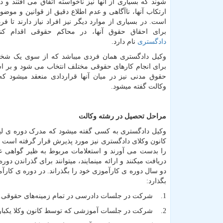
شوند که بسیاری از آنها نیز ناخواسته اتفاق می افتند و 
ارتکاب آنها، ناآگاهی و عدم اطلاع دقیق از قوانین و مو
است. در بسیاری از موارد دیگر نیز افراد نیاز دارند تا
برای احقاق حقوق آنها، در محاکم حقوقی اقدام ک
دادگستری
نام دارد.
وکیل دادگستری همان فردی میباشد که از سوی یک شخ
برای انجام کارهای حقوقی مختلف انتخاب می شود و بر ا
حقوق مدنی نیز در میان آنها قراردادی منعقد میشود که
وکالت گفته میشود.
مراحل تحصیل در رشته وکالت
وکیل دادگستری به کسی گفته میشود که مدرک دوره ی لیس
کانون وکلای دادگستری نیز مورد پذیرش قرار گرفته است و
را بدست می آورند و استعلامات مربوط به ظیر گواهی عدم ا
دریافت میکنند و ارائه مینمایند، میتوانند برای گذراندن 
دو سال دوره ی کارآموزی خود را بگذراند. در دوره ی کارآم
بگذارد:
1. شرکت در جلسات دادرسی در تمام زمینه‌های حقوقی.
2. شرکت در جلسات آموزشی که توسط کانون وکلا یکبار در هفته برگزار می‌شوند.