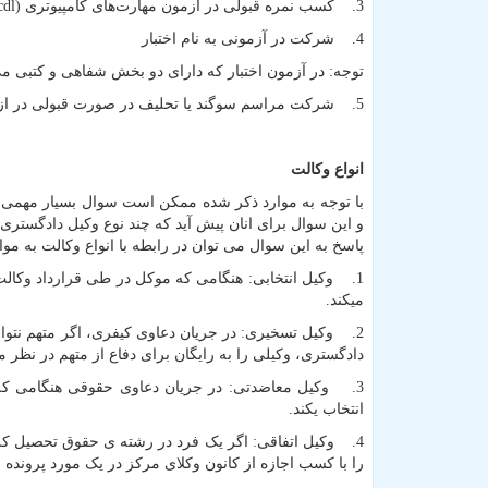
3. کسب نمره قبولی در آزمون مهارت‌های کامپیوتری (
cdl
4. شرکت در آزمونی به نام اختبار
توجه: در آزمون اختبار که دارای دو بخش شفاهی و کتبی می
5. شرکت مراسم سوگند یا تحلیف در صورت قبولی در ازمون اختبارو سوگند یاد کردن به صورت رسمی به عنوان وکیل پایه یک دادگستری.
انواع وکالت
با توجه به موارد ذکر شده ممکن است سوال بسیار مهمی ب
و این سوال برای انان پیش آید که چند نوع وکیل دادگستری 
پاسخ به این سوال می توان در رابطه با انواع وکالت به موا
1. وکیل انتخابی: هنگامی که موکل در طی قرارداد وکالت
میکند.
2. وکیل تسخیری: در جریان دعاوی کیفری، اگر متهم نتوان
دادگستری، وکیلی را به رایگان برای دفاع از متهم در نظر 
3. وکیل معاضدتی: در جریان دعاوی حقوقی هنگامی که م
انتخاب یکند.
4. وکیل اتفاقی: اگر یک فرد در رشته ی حقوق تحصیل کرد
را با کسب اجازه از کانون وکلای مرکز در یک مورد پرونده 