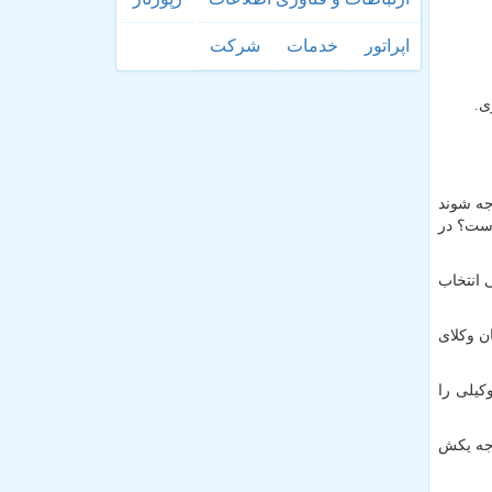
اپراتور
خدمات
شركت
جه شوند
است؟ در
 انتخاب
ن وکلای
کیلی را
رجه یکش