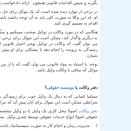
بگیرند و سپس اقدامات قانونی همچون : ارائه دادخواست و د
در برخی از موارد دیده شده است که یک موکل برای حل مشک
ای که این وکلا به صورت کلی باید به آن توجه داشته باشند 
اقدام به تصمیم گیری کنند.
هنگامی که در مورد وکالت در توکیل صحبت ممیکنیم و میگو
به دیگری واگذار کند، ممکن است این سوال برای برخی از
می توان گفت که وکالت در توکیل نوعی اختیار قانونی ا
رسیدگی به پرونده را انجام دهد یا مشکلی برای او پیش ا
بسپارد.
نوحه: با استناد به مواد قانونی می توان گفت که با از ب
موکل که منافی با وکالت وکیل باشد.
دفتر وکالت یا
موسسه حقوقی
؟
مسلما کسانی که به دنبال یک وکیل خوب برای رسیدگی به
شرایطی ممکن است این سوال برای انان پیش آید که مزا
دفتر وکالت
اصولا محل کاری یک وکیل یا دو وکیل متخصص 
حقوقی اصولا انواع خدمات حقوقی توسط چندین وکیل متخ
1. مدیریت زمان و انجام کار به صورت سیستماتیک باعث میشود تا هم کیفیت ارائه خدمات بالا برود و هم هزینه و زمان افراد از دست نرود.