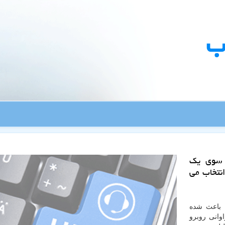
ب
 سوی یك
نتخاب می
 باعث شده
وانی روبرو