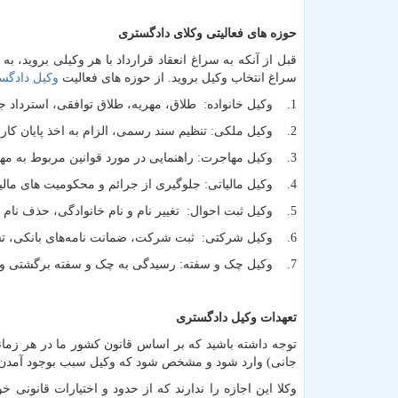
حوزه های فعالیتی وکلای دادگستری
قبل از آنکه به سراغ انعقاد قرارداد با هر وکیلی بروید،
سراغ انتخاب وکیل بروید. از حوزه های فعالیت
وکیل دادگس
1. وکیل خانواده: طلاق، مهریه، طلاق توافقی، استرداد جهیزیه، نفقه، حضانت کودکان، انحصار وراثت و ...
2. وکیل ملکی: تنظیم سند رسمی، الزام به اخذ پایان کار، وقف، سرقفلی، قرارداد اجاره و ...
3. وکیل مهاجرت: راهنمایی در مورد قوانین مربوط به مهاجرت و شرایط آن
4. وکیل مالیاتی: جلوگیری از جرائم و محکومیت های مالیاتی و...
5. وکیل ثبت احوال: تغییر نام و نام خانوادگی، حذف نام همسر از شناسنامه پس از طلاق، اخذ گواهی فوت و ...
6. وکیل شرکتی: ثبت شرکت، ضمانت نامه‌های بانکی، تشکیل پرونده مالیاتی و ...
7. وکیل چک و سفته: رسیدگی به چک و سفته برگشتی و.......
تعهدات وکیل دادگستری
توجه داشته باشید که بر اساس قانون کشور ما در هر زما
جانی) وارد شود و مشخص شود که وکیل سبب بوجود آمدن آ
وکلا این اجازه را ندارند که از حدود و اختیارات قانون