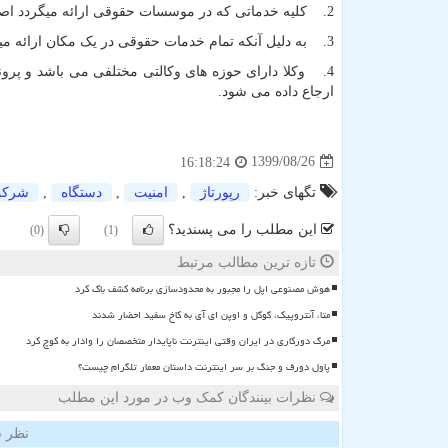
2. کلیه خدماتی که در موسسات حقوقی ارائه میگردد اصولا دارای تعرفه ی خاصی می باشد.
3. به دلیل آنکه تمام خدمات حقوقی در یک مکان ارائه میگردد، روند پیگیری و رسیدگی به پرونده با سرعت بیشتری انجام میشود.
4. وکلا دارای حوزه های وکالتی مختلفی می باشد و پرون
ارجاع داده می شود.
1399/08/26
16:18:24
تگهای خبر:
رپورتاژ
,
امنیت
,
دستگاه
,
شرك
این مطلب را می پسندید؟
(0)
(1)
تازه ترین مطالب مرتبط
هوش مصنوعی اپل را مجبور به محدودسازی برنامه کشف باگ کرد
متا، آنتروپیک، گوگل و اوپن ای آی به کاخ سفید احضار شدند
مرگ دورکاری در ایران وقتی اینترنت ناپایدار متخصصان را وادار به کوچ کرد
پاول دورف و جنگ بر سر اینترنت داستان معمار تلگرام چیست؟
نظرات بینندگان کمک وب در مورد این مطلب
نظر ش