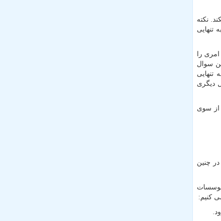
د. نکته
ه تنهایی
امری را
ین سوال
 تنهایی
ل دیگری
 از سوی
در چنین
 موسسات
 کنیم: