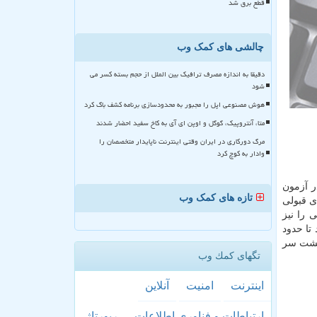
قطع برق شد
چالشی های کمک وب
دقیقا به اندازه مصرف ترافیک بین الملل از حجم بسته کسر می
شود
هوش مصنوعی اپل را مجبور به محدودسازی برنامه کشف باگ کرد
متا، آنتروپیک، گوگل و اوپن ای آی به کاخ سفید احضار شدند
مرگ دورکاری در ایران وقتی اینترنت ناپایدار متخصصان را
وادار به کوچ کرد
ر آزمون
تازه های کمک وب
ی قبولی
 را نیز
تا حدود
 پشت سر
تگهای كمك وب
اینترنت
امنیت
آنلاین
ارتباطات و فناوری اطلاعات
رپورتاژ