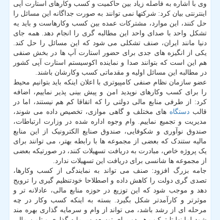
وی با اشاره به فاصله زیاد بین حاکمیت و کسب وکارهای استارت آپی
اینترنتی بیان کرد: شرکتها نمی توانند به صورت جداگانه این مسائل را
حل کنند، این موارد، مشترکات عمده بین کسب وکارهاست و باید یه
تشکل واحد با صدای واحد این مطالبه گری را انجام دهد. همه جای
دنیا مانند ایران، صنف تشکلی می شود که این مسائل را حل کند.
یکی از انگیزه های جدی برای حضور استارت آپ ها در بخش صنفی
هم این است که بتوانند صدا و نماینده اکوسیستم استارت آپی کشور
در مطالبه این مسائل اولیه و مقدماتی کسب وکارشان باشند.
عضو سازمان نظام صنفی کامپیوتری با اعلان اینکه باید بتوانیم محیط
را برای کسب وکارهای نوپدید امن و پیش بینی پذیر نماییم، اضافه
کرد: از طرفی منابع مالی دولتی را که اتفاقا کم هم نیستند، اما در
قالب
دستگاه
های مختلف و گاهی موازی، تخصیص داده می شوند،
مدیریت و تجمیع نماییم. وام وجوه اداره شده در وزارت ارتباطات،
صندوق نوآوری و شکوفایی، صندوق صنایع الکترونیک از این منابع
مالیه ستندک که بعضی از مجموعه ها با رابطه بهتر، می توانند برای
یک پروژه خاص، مبادرت به دریافت تسهیلات کنند، در صورتیکه بعضی
از مجموعه ها شانسی برای دریافت این تسهیلات ندارد.
جامه بزرگ افزود: صنف می تواند به نمایندگی از کسب وکارها،
تصدی گری دولت را کاهش داده و اصطلاحا خودتنظیم گیری را ترویج
دهد و موجب شود که این توزیع در حوزه منابع مالی، عادلانه تر و
موثرتر و کارآمدتر شکل بگیرد. بسته به اینکه کسب وکار در چه
مرحله ای از رشد باشد، می تواند از وام و سرمایه گذاری بهره مند
شود اما نهایتا ترکیب هر دو برای توسعه سرمایه گذاری و تامن مالی