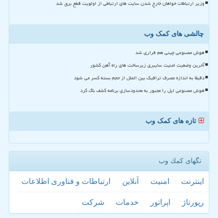
وزیر ارتباطات خواهان خارج شدن سایت های ارتباطی از اولویت قطع برق شد
چالشی های کمک وب
هوش مصنوعی چینی هم فراری شد
آخرین وضعیت امنیت سایبری زیرساخت های راه آهن کشور
دقیقا به اندازه مصرف ترافیک بین الملل از حجم بسته کسر می شود
هوش مصنوعی اپل را مجبور به محدودسازی برنامه کشف باگ کرد
تازه های کمک وب
تگهای كمك وب
اینترنت
امنیت
آنلاین
ارتباطات و فناوری اطلاعات
رپورتاژ
اپراتور
خدمات
شركت