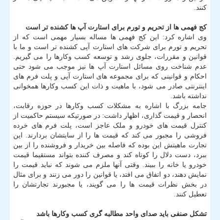
کنند.
کج فهمی ها از تحریم و تورم برای استارت آپ ها کشنده تر است
وی اشاره کرد: این کج فهمی ها مساله بسیار مهمی است که از
تحریم و تورم برای شرکت های استارت آپی کشنده تر است و ما با
قوانین و مقررات، جلوی رشد و توسعه کسب وکارها را می گیریم.
عدم شناخت روی مسائل استارت آپ ها نیز موجب می شود حتی
احکام و قوانینی که برای مجموعه های استارت آپی و پلت فرم های
اینترنتی صادر می شود، با ماهیت و ذات این کسب وکارها همخوانی
نداشته باشد.
جامه بزرگ با اشاره به مشکلات کسب وکارها در حوزه رقابت،
انحصار و قیمت گذاری، اظهار داشت: در صورتیکه سیستم حاکمیت از
کنترل قیمت های خودرو و ملک عاجز است، پلت فرم های خرده
فروشی را مجبور می کند که قیمت ها را از سایتشان بردارند. این
تجارت ماهیتش این بوده که فاصله بین خریدار و فروشنده را از بین
ببرد، دست دلال را کوتاه کند و مصرف کننده بتواند مستقیما قیمت
خودرو یا خانه را ببیند. وقتی آنها ملزم می شوند که نباید قیمت را
نمایش دهند، دو اتفاق می افتد، یا قوانین را دور می زنند و برای مثال
در بخش نظرات قیمت ها را می گویند، یا مجبورند تجارتشان را
تعطیل کنند.
تشکل صنفی باید صدای واحد مطالبه گری کسب وکارها باشد