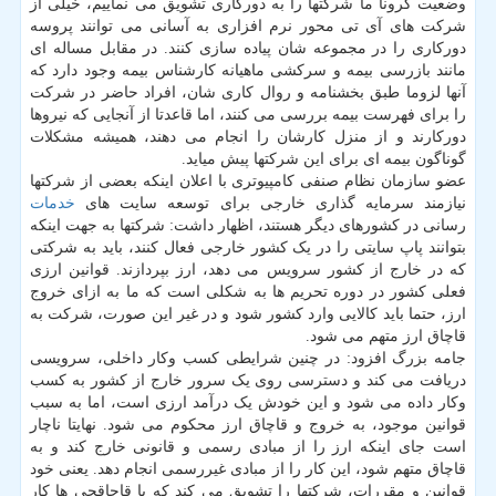
وضعیت کرونا ما شرکتها را به دورکاری تشویق می نماییم، خیلی از
شرکت های آی تی محور نرم افزاری به آسانی می توانند پروسه
دورکاری را در مجموعه شان پیاده سازی کنند. در مقابل مساله ای
مانند بازرسی بیمه و سرکشی ماهیانه کارشناس بیمه وجود دارد که
آنها لزوما طبق بخشنامه و روال کاری شان، افراد حاضر در شرکت
را برای فهرست بیمه بررسی می کنند، اما قاعدتا از آنجایی که نیروها
دورکارند و از منزل کارشان را انجام می دهند، همیشه مشکلات
گوناگون بیمه ای برای این شرکتها پیش میاید.
عضو سازمان نظام صنفی کامپیوتری با اعلان اینکه بعضی از شرکتها
نیازمند سرمایه گذاری خارجی برای توسعه سایت های
خدمات
رسانی در کشورهای دیگر هستند، اظهار داشت: شرکتها به جهت اینکه
بتوانند پاپ سایتی را در یک کشور خارجی فعال کنند، باید به شرکتی
که در خارج از کشور سرویس می دهد، ارز بپردازند. قوانین ارزی
فعلی کشور در دوره تحریم ها به شکلی است که ما به ازای خروج
ارز، حتما باید کالایی وارد کشور شود و در غیر این صورت، شرکت به
قاچاق ارز متهم می شود.
جامه بزرگ افزود: در چنین شرایطی کسب وکار داخلی، سرویسی
دریافت می کند و دسترسی روی یک سرور خارج از کشور به کسب
وکار داده می شود و این خودش یک درآمد ارزی است، اما به سبب
قوانین موجود، به خروج و قاچاق ارز محکوم می شود. نهایتا ناچار
است جای اینکه ارز را از مبادی رسمی و قانونی خارج کند و به
قاچاق متهم شود، این کار را از مبادی غیررسمی انجام دهد. یعنی خود
قوانین و مقررات، شرکتها را تشویق می کند که با قاچاقچی ها کار