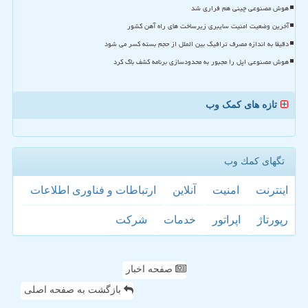
هوش مصنوعی چینی هم فراری شد
آخرین وضعیت امنیت سایبری زیرساخت های راه آهن کشور
دقیقا به اندازه مصرف ترافیک بین الملل از حجم بسته کسر می شود
هوش مصنوعی اپل را مجبور به محدودسازی برنامه کشف باگ کرد
تازه های کمک وب
تگهای كمك وب
اینترنت
امنیت
آنلاین
ارتباطات و فناوری اطلاعات
رپورتاژ
اپراتور
خدمات
شركت
صفحه اخبار
بازگشت به صفحه اصلی