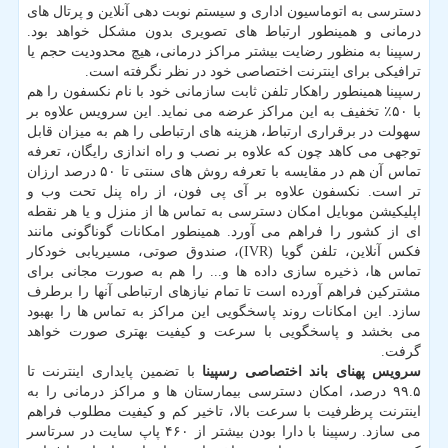
دسترسی به اتوماسیون اداری و سیستم نوبت دهی آنلاین و پرتال های
درمانی و همینطور ارتباط های تصویری بدون مشکل خواهد بود.
رسپینا به منظور رضایت بیشتر مراکز درمانی، هیچ محدودیت حجم یا
ترافیکی برای اینترنت اختصاصی خود در نظر نگرفته است.
رسپینا همینطور راهکار تلفن ثابت سازمانی خود با نام نکسفون را هم
با ۵۰٪ تخفیف به این مراکز عرضه می نماید. این سرویس علاوه بر
سهولت در برقراری ارتباط، هزینه های ارتباطی را هم به میزان قابل
توجهی می کاهد چون که علاوه بر نصب و راه اندازی رایگان، تعرفه
تماس آن هم در مقایسه با تعرفه روش های سنتی تا ۵۰ درصد ارزان
تر است. نکسفون علاوه بر آی پی فون، از راه پنل تحت وب و
اپلیکیشن موبایل امکان دسترسی به تماس ها از منزل و یا هر نقطه
ای از کشور را فراهم می آورد. همینطور امکانات گوناگونی مانند
فکس آنلاین، تلفن گویا (IVR)، صندوق صوتی، مسیریابی خودکار
تماس ها، ذخیره سازی داده ها و... را هم به صورت مجانی برای
مشترکین فراهم آورده است تا تمام نیازهای ارتباطی آنها را برطرف
سازد. این امکانات روند پاسخگویی این مراکز به تماس ها را بهبود
می بخشد و پاسخگویی با سرعت و کیفیت بهتری صورت خواهد
گرفت.
سرویس پهنای باند اختصاصی رسپینا
با تضمین پایداری اینترنت تا
۹۹.۵ درصد، امکان دسترسی بیمارستان ها و مراکز درمانی را به
اینترنت پرظرفیت با سرعت بالا، تاخیر کم و کیفیت مطلوب فراهم
می سازد. رسپینا با دارا بودن بیشتر از ۴۶۰ پاپ سایت در سرتاسر