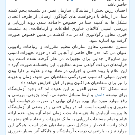
حاضر باشد.
احسان زرین بخش از نمایندگان سازمان نصر، در نشست پنجم کمیته
سنا، در ارتباط با درخواست های گوناگون ارسالی از طرف اعضای
تشکل ها به کمیته سنا در خصوص «اضافه شدن روند ارزیابی و
بررسی امنیتی کالاهای فناوری اطلاعات و ارتباطات»، به نشست
خبری معاون رگولاتوری که در ماه گذشته در همین خصوص صورت
گرفته بود اشاره نمود.
نسترن محسنی معاون سازمان تنظیم مقررات و ارتباطات رادیویی
عنوان می کند: «در حال حاضر از آنجایی که در حوزه تجهیزات امنیتی
نیز سازوکار جدایی برای تجهیزات در نظر گرفته نشده است باید
فرآیندهای دریافت گواهی نمونه مطابق با این بخشنامه صورت گیرد.»
این اعلام با روند فعلی و اجرایی در تضاد بوده و علاوه بر دارا بودن
چندین متولی که سبب سردرگمی متقاضیان می شود، زمان و هزینه
را نیز برای متقاضیان هم اکنون بیش از قبل افزایش خواهد داد.
سه تشکل ICT متفق القول بر این عقیده اند که وجود آزمایشگاه
برای توسعه
دانش
و ارتقا مسائل تحقیقاتی، آینده پژوهی، بررسی و
رفع موارد مورد نیاز بهره برداران نهایی در صورت درخواست آنها،
ضروری و بااهمیت است. اما در روال فعلی و در بعضی از آزمایشگاه
ها پروسه آزمایش ها، هزینه ها، مدت زمان انجام آزمایش، عدم ارائه
فیلم و تمام مستندات ارزیابی به مالک تجهیزات و تضاد منافع منجر به
ایجاد رانت، انحصار و تشکیل صف متقاضیان شده است. همگی این
موارد نیاز به بازتعریف درست آزمایشگاه و جایگاه آنرا بسیار ضروری