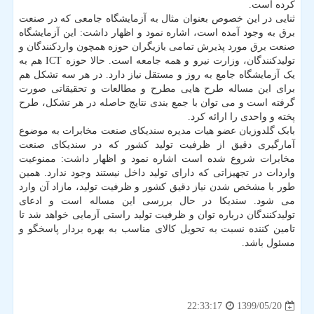
کرده است.
ثنایی در این خصوص بعنوان مثال به آزمایشگاه جامعی که در صنعت
برق به وجود آمده است، اشاره نمود و اظهار داشت: این آزمایشگاه
صنعت برق مورد پذیرش تمامی بازیگران حوزه همچون واردکنندگان و
تولیدکنندگان، وزارت نیرو و همه جامعه است. حالا حوزه ICT هم به
یک آزمایشگاه جامع به روز و مستقل نیاز دارد. در هر سه تشکل هم
برای این مساله طرح هایی مطرح و مطالعات و تحقیقاتی صورت
گرفته است و می توان با جمع بندی نتایج حاصله در هر تشکل، طرح
پخته و واحدی را ارائه کرد.
بابک گلدوزیان عضو هیات مدیره سندیکای صنعت مخابرات به موضوع
آمارگیری دقیق از ظرفیت تولید کشور که در سندیکای صنعت
مخابرات شروع شده است اشاره نمود و اظهار داشت: ممنوعیت
واردات در تجهیزاتی که دارای تولید داخل نیستند وجود ندارد. همین
طور با مشخص شدن نیاز دقیق کشور و ظرفیت تولید، مازاد آن وارد
می شود. سندیکا در حال بررسی این مساله است و ادعای
تولیدکنندگان درباره توان و ظرفیت تولید راستی آزمایی خواهد شد تا
تامین کننده نسبت به تحویل کالای مناسب به بهره بردار پاسخگو و
مسئول باشد.
1399/05/20
22:33:17