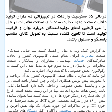
درحالی كه ممنوعیت واردات در تجهیزاتی كه دارای تولید
داخل نیستند وجود ندارد، سندیكای صنعت مخابرات در حال
راستی آزمایی ادعای تولیدكنندگان درباره توان و ظرفیت
تولید است تا تامین كننده نسبت به تحویل كالای مناسب
پاسخگو و مسئول باشد.
به گزارش کمک وب به نقل از ایسنا، کمیته سنا شامل سندیکای
صنعت
مخابرات
ایران، نظام صنفی کامپیوتری کشور و اتحادیه
صادرکنندگان
خدمات
مهندسی، مشاوران و پیمانکاران صنعت
مخابرات ایران(مپتا)، در بیانیه سوم خود به تبدیل شدن این کمیته به
رگولاتوری بخش خصوصی با گذشت زمان اشاره می کند.
این بیانیه که سازمان نظام صنفی کامپیوتری کشور، به آن پرداخته و
با محوریت پیش نویس همکاری ایران و چین انتشار یافته است، بر
توان و پتانسیل بخش خصوصی و داخلی تاکید دارد. اسماعیل ثنایی
نایب رئیس هیات مدیره اتحادیه مپتا در این زمینه معتقد است: فارغ
از ابعاد همکاری در دیگر حوزه ها، لازم است کمیته سنا بعنوان نماینده
بیش از ۱۸ هزار شرکت تخصصی حوزه ICT، در بحث سرفصل های
حوزه ICT و در مذاکرات این حوزه بعنوان یک نهاد نقش آفرین و
موثر و بازوی مشورتی
متخصص
و آگاه در کنار
دستگاه
های حکومتی