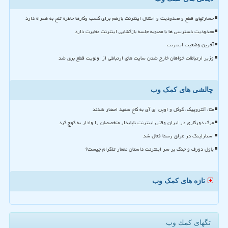
خسارتهای قطع و محدودیت و اختلال اینترنت بازهم برای کسب وکارها خاطره تلخ به همراه دارد
محدودیت دسترسی ها با مصوبه جلسه بازگشایی اینترنت مغایرت دارد
آخرین وضعیت اینترنت
وزیر ارتباطات خواهان خارج شدن سایت های ارتباطی از اولویت قطع برق شد
چالشی های کمک وب
متا، آنتروپیک، گوگل و اوپن ای آی به کاخ سفید احضار شدند
مرگ دورکاری در ایران وقتی اینترنت ناپایدار متخصصان را وادار به کوچ کرد
استارلینک در عراق رسما فعال شد
پاول دورف و جنگ بر سر اینترنت داستان معمار تلگرام چیست؟
تازه های کمک وب
تگهای كمك وب