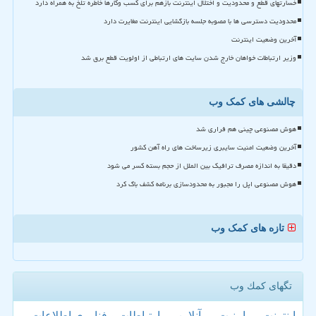
خسارتهای قطع و محدودیت و اختلال اینترنت بازهم برای کسب وکارها خاطره تلخ به همراه دارد
محدودیت دسترسی ها با مصوبه جلسه بازگشایی اینترنت مغایرت دارد
آخرین وضعیت اینترنت
وزیر ارتباطات خواهان خارج شدن سایت های ارتباطی از اولویت قطع برق شد
چالشی های کمک وب
هوش مصنوعی چینی هم فراری شد
آخرین وضعیت امنیت سایبری زیرساخت های راه آهن کشور
دقیقا به اندازه مصرف ترافیک بین الملل از حجم بسته کسر می شود
هوش مصنوعی اپل را مجبور به محدودسازی برنامه کشف باگ کرد
تازه های کمک وب
تگهای كمك وب
اینترنت
امنیت
آنلاین
ارتباطات و فناوری اطلاعات