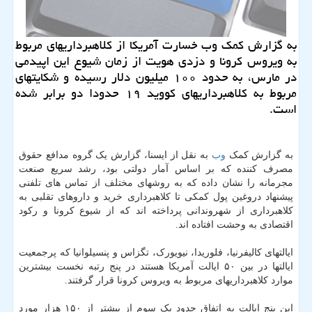
به گزارش كمك وب خسارت آمریكا از كلاهبرداریهای مربوط
به ویروس كرونا و دزدی هویت از زمان شیوع این اپیدمی
در مارس، به حدود ۱۰۰ میلیون دلار رسیده و شكایتهای
مربوط به كلاهبرداریهای كووید ۱۹ حدودا دو برابر شده
است.
به گزارش کمک
وب
به نقل از ایسنا، گزارش یک گروه مدافع حقوق
مصرف کننده که بر اساس آمار دولتی بود، رشد سریع صنعت
مجرمانه را نشان داده که به روشهای مختلف از تماس های تلفنی
پیشنهاد دروغین پول کمکی تا کلاهبرداری خرید و داروهای تقلبی به
کلاهبرداری از شهروندانی پرداخته اند که از شیوع کرونا و رکود
اقتصادی به وحشت افتاده اند.
ایالتهای کالیفرنیا، فلوریدا، نیویورک، تگزاس و پنسیلوانیا که پرجمعیت
ایالتها در بین ۵۰ ایالت آمریکا هستند در پنج رتبه نخست بیشترین
موارد کلاهبرداریهای مربوط به ویروس کرونا قرار گرفتند.
این پنج ایالت به اتفاق حدود یک سوم از بیشتر از ۱۵۰ هزار مورد