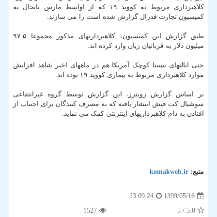
کلاهبرداری مربوط به کووید ۱۹ که از اواسط مارس تابحال به
کمیسیون تجارت فدرال گزارش شده است را می سازند.
طبق گزارش این کمیسیون، کلاهبرداریهای مذکور مجموعا ۹۷.۵
میلیون دلار به قربانیان زیان وارد کرده اند.
حتی ایالتهای نسبتا کوچک آمریکا هم در ماههای اخیر شاهد افزایش
موارد کلاهبرداری مربوط به بیماری کووید ۱۹ بوده اند.
بر اساس گزارش رویترز، این گزارش توسط گروه غیرانتقاعی
سوشیال کت فیش انتشار یافته که به مصرف کنندگان برای اجتناب از
افتادن به دام کلاهبرداریهای اینترنتی کمک می نماید.
منبع:
komakweb.ir
1399/05/16
23:09:24
1527
/ 5
5.0