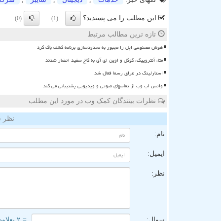
این مطلب را می پسندید؟
(0)
(1)
تازه ترین مطالب مرتبط
هوش مصنوعی اپل را مجبور به محدودسازی برنامه کشف باگ کرد
متا، آنتروپیک، گوگل و اوپن ای آی به کاخ سفید احضار شدند
استارلینک در عراق رسما فعال شد
واتس اپ وب از تماسهای صوتی و ویدیویی پشتیبانی می کند
نظرات بینندگان کمک وب در مورد این مطلب
نظر ش
نام:
ایمیل:
نظر:
سوال:
= ۲ بعلاوه ۵