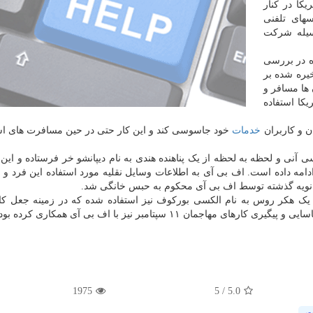
کا در کنار
های تلفنی
وسیله شرکت
ه در بررسی
یره شده بر
 ها مسافر و
کا استفاده
ن و کاربران
خدمات
خود جاسوسی کند و این کار حتی در حین مسافرت های ا
ف بی آی در دسامبر سال ۲۰۱۹ به جاسوسی آنی و لحظه به لحظه از یک پناهنده هندی به نام دیپانشو خر فرستاده و ای
ه داده است. اف بی آی به اطلاعات وسایل نقلیه مورد استفاده این فرد و 
انویه گذشته توسط اف بی آی محکوم به حبس خانگی شد.
 یک هکر روس به نام الکسی بورکوف نیز استفاده شده که در زمینه جعل ک
ان ۱۱ سپتامبر نیز با اف بی آی همکاری کرده بود.
1975
/ 5
5.0
ت