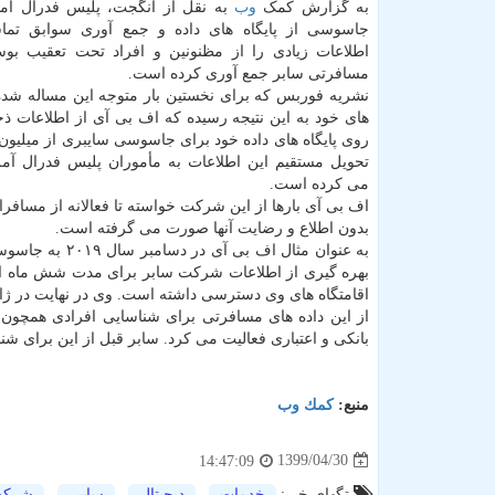
به گزارش کمک
وب
به نقل از انگجت، پلیس فدرال آمری
جاسوسی از پایگاه های داده و جمع آوری سوابق تماس
اطلاعات زیادی را از مظنونین و افراد تحت تعقیب ب
مسافرتی سابر جمع آوری کرده است.
نشریه فوربس که برای نخستین بار متوجه این مساله شد
های خود به این نتیجه رسیده که اف بی آی از اطلاعات ذخ
روی پایگاه های داده خود برای جاسوسی سایبری از میلیون
تحویل مستقیم این اطلاعات به مأموران پلیس فدرال آمری
می کرده است.
اف بی آی بارها از این شرکت خواسته تا فعالانه از مسافرا
بدون اطلاع و رضایت آنها صورت می گرفته است.
به عنوان مثال ا
بهره گیری از اطلاعات شرکت سابر برای مدت شش ماه ادام
اقامتگاه های وی دسترسی داشته است. وی در نهایت در ژ
از این داده های مسافرتی برای شناسایی افرادی همچون
بانکی و اعتباری فعالیت می کرد. سابر قبل از این برای شناسایی و پیگیری کارهای مهاجم
منبع:
كمك وب
1399/04/30
14:47:09
تگهای خبر:
خدمات
,
دیجیتال
,
سایبر
,
شرك