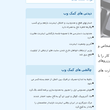
دیدنی های کمک وب
خسارتهای قطع و محدودیت و اختلال اینترنت بازهم برای کسب
وکارها خاطره تلخ به همراه دارد
محدودیت دسترسی ها با مصوبه جلسه بازگشایی اینترنت مغایرت
دارد
آخرین وضعیت اینترنت
شخاص و
وزیر ارتباطات خواهان خارج شدن سایت های ارتباطی از اولویت
قطع برق شد
ن کار را با
رزروهای
چالشی های کمک وب
ارت های
دقیقا به اندازه مصرف ترافیک بین الملل از حجم بسته کسر می
شود
هوش مصنوعی اپل را مجبور به محدودسازی برنامه کشف باگ کرد
متا، آنتروپیک، گوگل و اوپن ای آی به کاخ سفید احضار شدند
مرگ دورکاری در ایران وقتی اینترنت ناپایدار متخصصان را
وادار به کوچ کرد