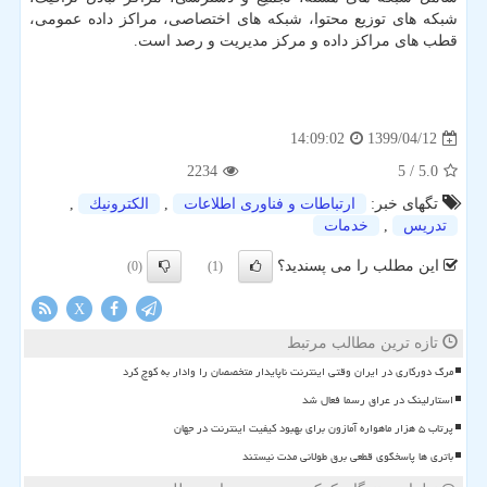
شبکه های توزیع محتوا، شبکه های اختصاصی، مراکز داده عمومی،
قطب های مراکز داده و مرکز مدیریت و رصد است.
1399/04/12
14:09:02
2234
/ 5
5.0
تگهای خبر:
ارتباطات و فناوری اطلاعات
,
الكترونیك
,
تدریس
,
خدمات
این مطلب را می پسندید؟
(0)
(1)
X
تازه ترین مطالب مرتبط
مرگ دورکاری در ایران وقتی اینترنت ناپایدار متخصصان را وادار به کوچ کرد
استارلینک در عراق رسما فعال شد
پرتاب ۵ هزار ماهواره آمازون برای بهبود کیفیت اینترنت در جهان
باتری ها پاسخگوی قطعی برق طولانی مدت نیستند