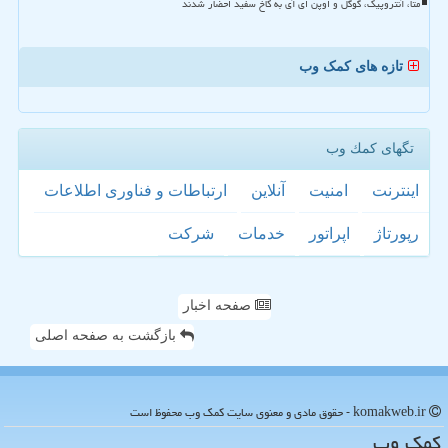
متا، آنتروپیک، گوگل و اوپن ای آی به کاخ سفید احضار شدند
تازه های کمک وب
تگهای كمك وب
اینترنت
امنیت
آنلاین
ارتباطات و فناوری اطلاعات
رپورتاژ
اپراتور
خدمات
شركت
صفحه اخبار
بازگشت به صفحه اصلی
komakweb.ir - حقوق مادی و معنوی سایت كمك وب محفوظ است
كمك وب