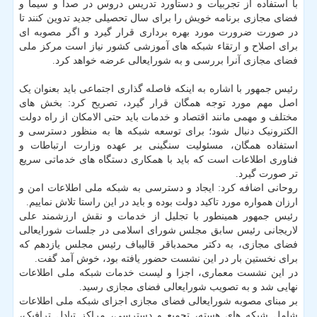
با استفاده از تجربیات و دستاورد تدریس دروس در صدا و سیما و
فضای مجازی برنامه خویش را برای سال تحصیلی جدید تدوین کنند تا
در صورت ضرورت مورد بهره برداری قرار گیرد و اگر مصوبه ای
برای اصلاح و ارتقاء شبکه های آموزشی کشور نیاز است مرکز ملی
فضای مجازی آنرا بررسی و به شورایعالی عرضه خواهد کرد.
رئیس جمهور با اشاره به اینکه فاصله گذاری اجتماعی باید بعنوان یک
اصل مهم مورد توجه همگان قرار گیرد، تصریح کرد: بخش های
مختلف و مهمی مانند اقتصاد و خدمات باید حتی الامکان از راه دولت
الکترونیک دنبال شود؛ برای توسعه شبکه ها به منظور دسترسی و
استفاده همگان، مسئولیت سنگینی بر عهده وزارت ارتباطات و
فناوری اطلاعات است که باید با همکاری دستگاه های خدماتی سریع
تر صورت گیرد.
روحانی اضافه کرد: ایجاد و دسترسی به شبکه ملی اطلاعات امن و
ارزان همواره مورد تاکید دولت بوده و باید در این راستا تلاش نماییم.
رئیس جمهور همینطور با تجلیل از خدمات و نقش ارزشمند علی
لاریجانی رئیس سابق مجلس شورای اسلامی در جلسات شورایعالی
فضای مجازی، به دکتر محمدباقر قالیباف رئیس مجلس یازدهم که
برای نخستین بار در این نشست حضور یافته بود، خوش آمد گفت.
در این نشست معماری، اجزا و لیست خدمات شبکه ملی اطلاعات
نهایی شد و به تصویب شورایعالی فضای مجازی رسید.
بر مبنای مصوبه شورایعالی فضای مجازی اجزای شبکه ملی اطلاعات
شامل شبکه های هسته، تجمیع و دسترسی، مراکز تبادل ترافیک،