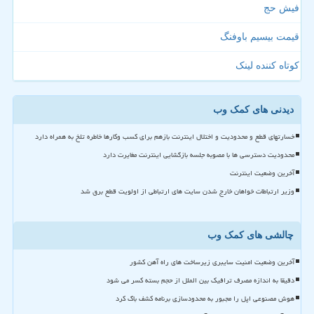
فیش حج
قیمت بیسیم باوفنگ
کوتاه کننده لینک
دیدنی های کمک وب
خسارتهای قطع و محدودیت و اختلال اینترنت بازهم برای کسب وکارها خاطره تلخ به همراه دارد
محدودیت دسترسی ها با مصوبه جلسه بازگشایی اینترنت مغایرت دارد
آخرین وضعیت اینترنت
وزیر ارتباطات خواهان خارج شدن سایت های ارتباطی از اولویت قطع برق شد
چالشی های کمک وب
آخرین وضعیت امنیت سایبری زیرساخت های راه آهن کشور
دقیقا به اندازه مصرف ترافیک بین الملل از حجم بسته کسر می شود
هوش مصنوعی اپل را مجبور به محدودسازی برنامه کشف باگ کرد