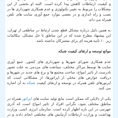
و كیفیت ارتباطات كاهش پیدا كرده است. البته او بخشی از این
مشكلات را مربوط به تغییر تكنولوژی و عدم همكاری شهرداری ها در
نصب و راه اندازی و در بعضی موارد جمع آوری سایت های تلفن
همراه می داند.
به همین دلیل درباره مشكل قطع شدن ارتباط در مناطقی از تهران،
این پیشنهاد مطرح شده كه در این مناطق تا حل مشكل، مكالمات
زیر ۱۰ ثانیه هزینه ای برای مشتركان نداشته باشد.
موانع توسعه و ارتقای كیفیت شبكه
عدم همكاری شورای شهرها و شهرداری های كشور، جمع آوری
سایت ها توسط مراكز مختلف، ممانعت های مردمی به علت تصور
نادرست از تاثیر امواج، ساخت مجتمع ها و برج های جدید در شهرها و
دریافت عوارض های محلی از اپراتورها، از مشكلاتی است كه
اپرتورهای تلفن همراه در توسعه و ارتقای كیفیت
شبكه
به آن اشاره
می كنند.
یكی از دلایلی كه ممكن است مانع تولید سایت های
اپراتور
همراه در
مناطق مختلف شود، نگرانی افراد از تاثیر امواج است كه آذری
جهرمی در این باره اظهار كرده است: سازمان انرژی اتمی، وزارت
بهداشت و وزارت ارتباطات آزمایش های مختلفی انجام دادند و در