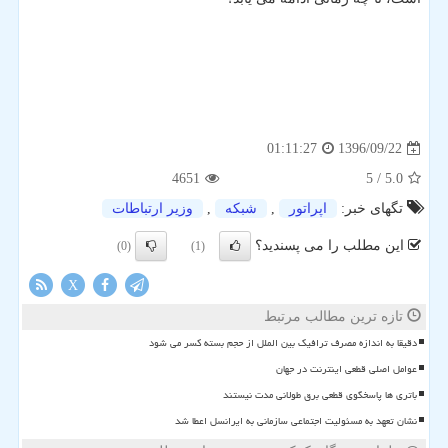
1396/09/22
01:11:27
4651
/ 5
5.0
تگهای خبر:
اپراتور
,
شبكه
,
وزیر ارتباطات
این مطلب را می پسندید؟
(0)
(1)
X
تازه ترین مطالب مرتبط
دقیقا به اندازه مصرف ترافیک بین الملل از حجم بسته کسر می شود
عوامل اصلی قطعی اینترنت در جهان
باتری ها پاسخگوی قطعی برق طولانی مدت نیستند
نشان تعهد به مسئولیت اجتماعی سازمانی به ایرانسل اعطا شد