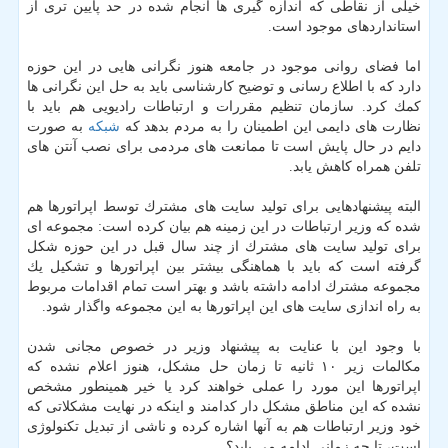
خیلی از نقاطی كه اندازه گیری ها انجام شده در حد پایین تری از
استانداردهای موجود است.
اما فضای روانی موجود در جامعه هنوز نگرانی هایی در این حوزه
دارد كه با اطلاع رسانی و توضیح كارشناسی باید به حل این نگرانی ها
كمك كرد. سازمان تنظیم مقررات و ارتباطات رادیویی هم باید با
نظارت های دایمی این اطمینان را به مردم بدهد كه
شبكه
به صورت
دایم در حال پایش است تا ممانعت های مردمی برای نصب آنتن های
تلفن همراه كاهش یابد.
البته پیشنهادهایی برای تولید سایت های مشترك توسط اپراتورها هم
شده كه وزیر ارتباطات در این زمینه هم بیان كرده است: مجموعه ای
برای تولید سایت های مشترك از چند سال قبل در این حوزه شكل
گرفته است كه باید با هماهنگی بیشتر بین اپراتورها و تشكیل یك
مجموعه مشترك ادامه داشته باشد و بهتر است تمام اقدامات مربوط
به راه اندازی سایت های این اپراتورها به این مجموعه واگذار شود.
با وجود این با عنایت به پیشنهاد وزیر در خصوص مجانی شدن
مكالمات زیر ۱۰ ثانیه تا زمان حل مشكل، هنوز اعلام نشده كه
اپراتورها این مورد را عملی خواهند كرد یا خیر همینطور مشخص
نشده كه این مناطق مشكل دار كدامند و اینكه در نهایت مشكلاتی كه
خود وزیر ارتباطات هم به آنها اشاره كرده و ناشی از تبدیل تكنولوژی
است، تا چه زمانی ادامه می یابد؟