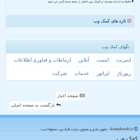
دقیقا به اندازه مصرف ترافیک بین الملل از حجم بسته کسر می شود
تازه های کمک وب
تگهای كمك وب
اینترنت
امنیت
آنلاین
ارتباطات و فناوری اطلاعات
رپورتاژ
اپراتور
خدمات
شركت
صفحه اخبار
بازگشت به صفحه اصلی
komakweb.ir - حقوق مادی و معنوی سایت كمك وب محفوظ است
كمك وب