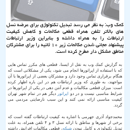
كمك وب: به نظر می رسد تبدیل تكنولوژی برای عرضه نسل
های بالاتر تلفن همراه قطعی مكالمات و كاهش كیفیت
ارتباطات را به همراه داشته و بنابراین وزیر ارتباطات
پیشنهاد مجانی شدن مكالمات زیر ۱۰ ثانیه را برای مشتركان
مناطق مشكل دار مطرح كرده است.
به گزارش كمك وب به نقل از ایسنا، قطعی های مكرر تماس هایی
كه با استفاده از اپراتورها انجام می شود، یكی از مشكلاتی است كه
هنگام برقراری تماس وجود دارد و مشتركان بعضی از اپراتورها با آن
مواجهند، به طوری كه وزیر ارتباطات هم در این باره اظهار كرده
است: میزان قطعی مكالمات و عدم آنتن دهی در یكی از اپراتورها در
شرایط مناسبی نیست و در دو
اپراتور
دیگر هم در تمام شهر تهران
كیفیت مناسبی ارائه نمی كنند و این سبب نارضایتی مردمی می
گردد.
محمدجواد آذری جهرمی با اشاره به كیفیت ارتباطات گفته است كه
برخی از شهرها و مناطق با ارائه نسل ۳ و ۴ تلفن همراه، به علت
تبدیل تكنولوژی و كامل نبودن
شبكه
، قطعی مكالمات افزایش داشته