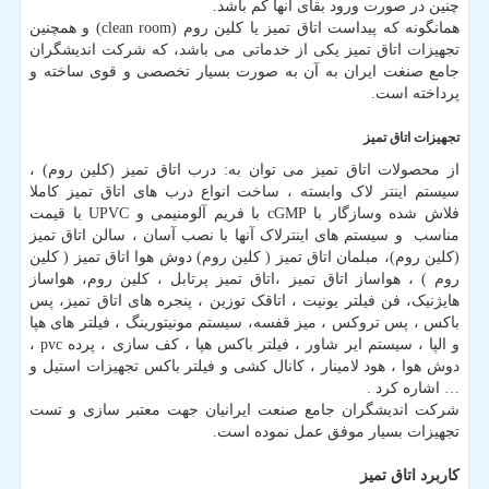
چنین در صورت ورود بقای آنها کم باشد.
همانگونه که پیداست اتاق تمیز یا کلین روم (clean room) و همچنین
تجهیزات اتاق تمیز یکی از خدماتی می باشد، که شرکت اندیشگران
جامع صنغت ایران به آن به صورت بسیار تخصصی و قوی ساخته و
پرداخته است.
تجهیزات اتاق تمیز
از محصولات اتاق تمیز می توان به: درب اتاق تمیز (کلین روم) ،
سیستم اینتر لاک وابسته ، ساخت انواع درب های اتاق تمیز کاملا
فلاش شده وسازگار با cGMP با فریم آلومنیمی و UPVC با قیمت
مناسب و سیستم های اینترلاک آنها با نصب آسان ، سالن اتاق تمیز
(کلین روم)، مبلمان اتاق تمیز ( کلین روم) دوش هوا اتاق تمیز ( کلین
روم ) ، هواساز اتاق تمیز ،اتاق تمیز پرتابل ، کلین‌ روم، هواساز
هایژنیک، فن فیلتر یونیت ، اتاقک توزین ، پنجره های اتاق تمیز، پس
باکس ، پس تروکس ، میز قفسه، سیستم مونیتورینگ ، فیلتر های هپا
و الپا ، سیستم ایر شاور ، فیلتر باکس هپا ، کف سازی ، پرده pvc ،
دوش هوا ، هود لامینار ، کانال کشی و فیلتر باکس تجهیزات استیل و
… اشاره کرد .
شرکت اندیشگران جامع صنعت ایرانیان جهت معتبر سازی و تست
تجهیزات بسیار موفق عمل نموده است.
کاربرد اتاق تمیز