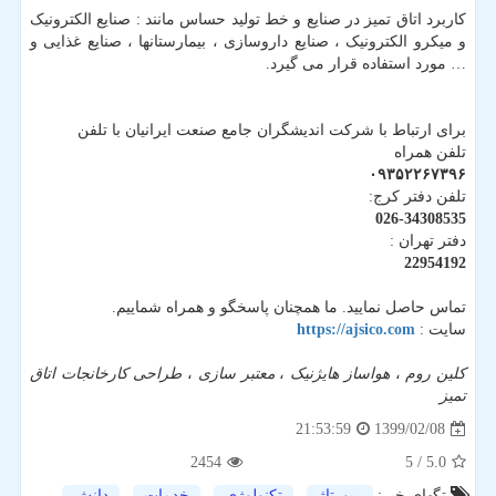
کاربرد اتاق تمیز در صنایع و خط تولید حساس مانند : صنایع الکترونیک
و میکرو الکترونیک ، صنایع داروسازی ، بیمارستانها ، صنایع غذایی و
… مورد استفاده قرار می گیرد.
برای ارتباط با شرکت اندیشگران جامع صنعت ایرانیان با تلفن
تلفن همراه
۰۹۳۵۲۲۶۷۳۹۶
تلفن دفتر کرج:
026-34308535
دفتر تهران :
22954192
تماس حاصل نمایید. ما همچنان پاسخگو و همراه شماییم.
سایت :
https://ajsico.com
کلین روم
،
هواساز هایژنیک
،
معتبر سازی
،
طراحی کارخانجات اتاق
تمیز
1399/02/08
21:53:59
2454
/ 5
5.0
تگهای خبر:
رپورتاژ
,
تكنولوژی
,
خدمات
,
دانش