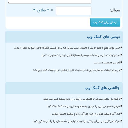
سوال:
= ۲ بعلاوه ۳
دیدنی های کمک وب
خسارتهای قطع و محدودیت و اختلال اینترنت بازهم برای کسب وکارها خاطره تلخ به همراه دارد
محدودیت دسترسی ها با مصوبه جلسه بازگشایی اینترنت مغایرت دارد
آخرین وضعیت اینترنت
وزیر ارتباطات خواهان خارج شدن سایت های ارتباطی از اولویت قطع برق شد
چالشی های کمک وب
دقیقا به اندازه مصرف ترافیک بین الملل از حجم بسته کسر می شود
هوش مصنوعی اپل را مجبور به محدودسازی برنامه کشف باگ کرد
متا، آنتروپیک، گوگل و اوپن ای آی به کاخ سفید احضار شدند
مرگ دورکاری در ایران وقتی اینترنت ناپایدار متخصصان را وادار به کوچ کرد