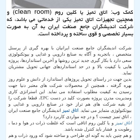
كمك وب: اتاق تمیز یا كلین روم (clean room) و
همچنین تجهیزات اتاق تمیز یكی از خدماتی می باشد، كه
شركت اندیشگران جامع صنغت ایران به آن به صورت
بسیار تخصصی و قوی ساخته و پرداخته است.
شرکت اندیشگران جامع صنعت ایرانیان با بهره گیری از پرسنل
متخصص ، باتجربه و آگاه به صنایع دارویی و غذایی و بیوتکنولوژی
سعی دارد با بکار گیری جدید ترین روشها و آخرین استانداردها، پروژه
هایی با کیفیت بالا و در حد استانداردهای جهانی تحویل مشتریان
نماید.
بدین جهت در راستای تحویل پروژهای استاندارد از دانش و علوم روز
بهره گرفته ، همچنین از محصولات شرکت های معتبر دنیا جهت
رسیدن به کیفیت مطلوب استفاده می نماید. این استراتژی کاری
ومدیریت مدرن پروژه بصورت کلید در دست EPC، قطعا شرکت را
از بقیه شرکت های هم تراز خود در صنایع دارویی و غذایی و
بیوتکنولوژی متمایز می نماید.
اتاق تمیز
اندیشگران جامع صنعت ایران
، اتاق تمیز چیست ؟ و در چه مواردی کاربرد دارد؟
اتاق تمیز
و یا کلین روم اتاقی است که غلظت ذرات در هوا و دما ،
رطوبت و فشار باید کنترل شده باشد.
و هم چنین باید به گونه ای طراحی و ساخته شود که ورود ذرات و هم