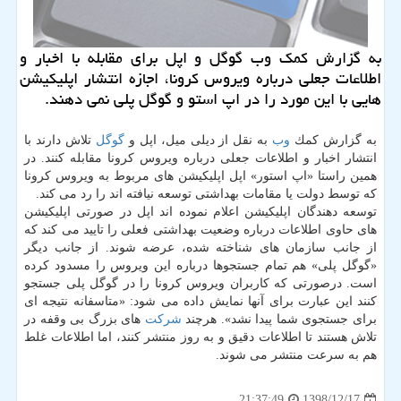
به گزارش كمك وب گوگل و اپل برای مقابله با اخبار و
اطلاعات جعلی درباره ویروس كرونا، اجازه انتشار اپلیكیشن
هایی با این مورد را در اپ استو و گوگل پلی نمی دهند.
به گزارش كمك
وب
به نقل از دیلی میل، اپل و
گوگل
تلاش دارند با
انتشار اخبار و اطلاعات جعلی درباره ویروس كرونا مقابله كنند. در
همین راستا «اپ استور» اپل اپلیكیشن های مربوط به ویروس كرونا
كه توسط دولت یا مقامات بهداشتی توسعه نیافته اند را رد می كند.
توسعه دهندگان اپلیكیشن اعلام نموده اند اپل در صورتی اپلیكیشن
های حاوی اطلاعات درباره وضعیت بهداشتی فعلی را تایید می كند كه
از جانب سازمان های شناخته شده، عرضه شوند. از جانب دیگر
«گوگل پلی» هم تمام جستجوها درباره این ویروس را مسدود كرده
است. درصورتی كه كاربران ویروس كرونا را در گوگل پلی جستجو
كنند این عبارت برای آنها نمایش داده می شود: «متاسفانه نتیجه ای
برای جستجوی شما پیدا نشد». هرچند
شركت
های بزرگ بی وقفه در
تلاش هستند تا اطلاعات دقیق و به روز منتشر كنند، اما اطلاعات غلط
هم به سرعت منتشر می شوند.
1398/12/17
21:37:49