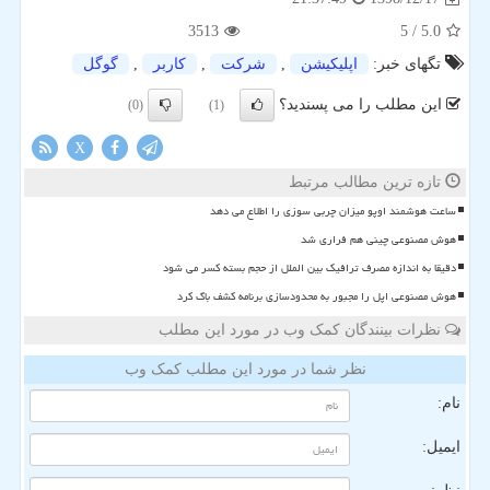
3513
/ 5
5.0
تگهای خبر:
اپلیكیشن
,
شركت
,
كاربر
,
گوگل
این مطلب را می پسندید؟
(0)
(1)
X
تازه ترین مطالب مرتبط
ساعت هوشمند اوپو میزان چربی سوزی را اطلاع می دهد
هوش مصنوعی چینی هم فراری شد
دقیقا به اندازه مصرف ترافیک بین الملل از حجم بسته کسر می شود
هوش مصنوعی اپل را مجبور به محدودسازی برنامه کشف باگ کرد
نظرات بینندگان کمک وب در مورد این مطلب
نظر شما در مورد این مطلب کمک وب
نام:
ایمیل: