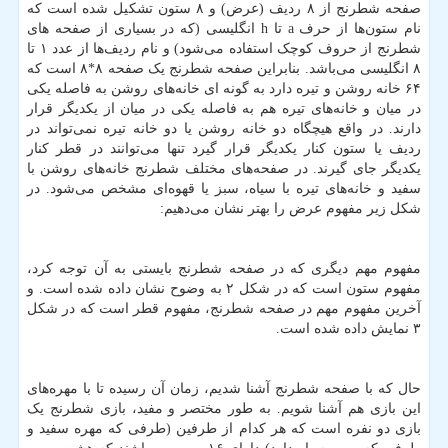
صفحه شطرنج از ۸ ردیف (عرض) و ۸ ستون تشکیل شده است که
نام ستون‌ها از حرف
a
تا
h
انگلیسی (که در بسیاری از صفحه های
شطرنج از حروف کوچک استفاده می‌شود) و نام ردیف‌ها از عدد ۱ تا
۸ انگلیسی می‌باشد. بنابراین صفحه شطرنج یک صفحه ۸*۸ است که
۶۴ خانه روشن و تیره دارد به گونه ای خانه‌های روشن به فاصله یکی
در میان و خانه‌های تیره هم به فاصله یکی در میان از یکدیگر قرار
دارند. در واقع هیچگاه دو خانه روشن یا دو خانه تیره نمی‌تواند در
ردیف یا ستون کنار یکدیگر قرار گیرد تنها می‌توانند در قطر کنار
یکدیگر جای گیرند. در صفحه‌های مختلف شطرنج خانه‌های روشن با
سفید و خانه‌های تیره با سیاه، سبز یا قهوه‌ای مشخص می‌شود. در
شکل زیر مفهوم عرض را بهتر نشان می‌دهیم:
مفهوم مهم دیگری که در صفحه شطرنج بایستی به آن توجه کرد،
مفهوم ستون است که در شکل ۲ به وضوح نشان داده شده است. و
آخرین مفهوم مهم در صفحه شطرنج، مفهوم قطر است که در شکل
۳ نمایش داده شده است.
حال که با صفحه شطرنج آشنا شدیم، زمان آن رسیده تا با مهره‌های
این بازی هم آشنا شویم. به طور مختصر و مفید، بازی شطرنج یک
بازی دو نفره است که هر کدام از طرفین (طرفی که مهره سفید و