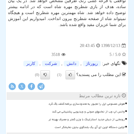
توافقی یا قرعه کشی رنگ طرفین مشخص خواهد شد. در یک بیان
ساده، هدف از بازی شطرنج مهره شاه است که در ادامه بیشتر
توضیح داده خواهد شد. شاه مهمترین مهره شطرنج است و هیچگاه
نمیتواند شاه از صفحه شطرنج بیرون انداخت. امیدواریم این آموزش
برای شما عزیزان مفید واقع شده باشد.
1398/12/13
20:43:45
3518
/ 5
5.0
تگهای خبر:
رپورتاژ
,
دانش
,
شركت
,
كاربر
این مطلب را می پسندید؟
(0)
(1)
X
تازه ترین مطالب مرتبط
هوش مصنوعی اپل را مجبور به محدودسازی برنامه کشف باگ کرد
واتس اپ وب از تماسهای صوتی و ویدیویی پشتیبانی می کند
رونمایی از دیش جدید استارلینک با وزن کمتر و مصرف بهینه تر
اولین دستگاه اوپن ای آی یک بلندگوی بدون نمایشگر است