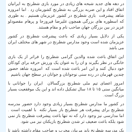
در دهه های جدید شبحه های زیادی در مورد بازی شطرنج به ایرانیان
اتفاق افتاد و این ضربه بزرگی به شطرنج کشورمان زد . اما امروزه
شاهد پیشرفت بازی شطرنج در کشور عزیزمان هستیم . به طوری
که اسطوره های بزرگی همچون علیرضا فیروزجا و پرهام مقصودلو
عزیز در بین بزرگان جهان صاحب نام و مقام هستند.
یکی از دلایل بسیار زیادی که باعث پیشرفت شطرنج در کشور
عزیزمان شده است وجود مدارس شطرنج در شهر های مختلف ایران
می باشد
این اتفاق باعث شده والدین گرامی شطرنج را فراتر از یک بازی
خانگی در نظر بگیرند و ان را به عنوان یک ورزش حرفه برای کودکان
خود دنبال کنند و این امر باعث شده است که امروزه شاهد حضور
چندین قهرمان در رده سنی نوجوانان و جوانان در سطح جهان باشیم
امروز اعضای تیم ملی شطرنج بزرگسالان ایران را جوانانی با
میانگین سنی ۱۵ تا ۱۸ سال تشکیل داده اند و این یک موفقعیت بسیار
بزرگ است.
در کشور ما مدارس شطرنج بسیار زیادی وجود دارد حضور مدرسه
شطرنج برای پیشرفت هر شطرنج باز بسیار نکته با اهمیت است .
اما مدارسی نیز وجود دارد که نه تنها باعث پیشرفت شطرنج باز نمی
شود بلکه باعث ضعیف تر شدن شطرنج بازیکنان نیز می شود.
یک مدرسه شطرنج باید مربیان مجرب و صاحب مقام داشته باشد تا