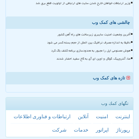
وزیر ارتباطات خواهان خارج شدن سایت های ارتباطی از اولویت قطع برق شد
چالشی های کمک وب
آخرین وضعیت امنیت سایبری زیرساخت های راه آهن کشور
دقیقا به اندازه مصرف ترافیک بین الملل از حجم بسته کسر می شود
هوش مصنوعی اپل را مجبور به محدودسازی برنامه کشف باگ کرد
متا، آنتروپیک، گوگل و اوپن ای آی به کاخ سفید احضار شدند
تازه های کمک وب
تگهای كمك وب
اینترنت
امنیت
آنلاین
ارتباطات و فناوری اطلاعات
رپورتاژ
اپراتور
خدمات
شركت