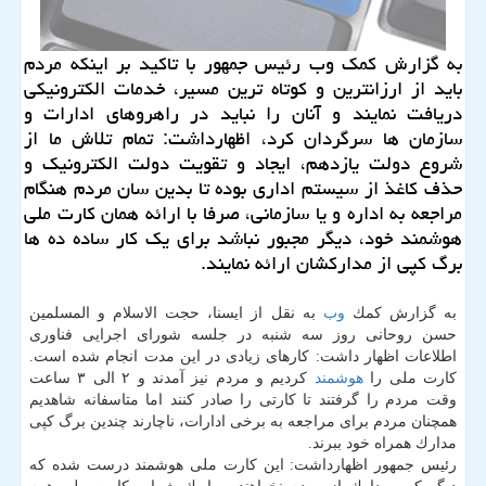
به گزارش كمك وب رئیس جمهور با تاكید بر اینكه مردم
باید از ارزانترین و كوتاه ترین مسیر، خدمات الكترونیكی
دریافت نمایند و آنان را نباید در راهروهای ادارات و
سازمان ها سرگردان كرد، اظهارداشت: تمام تلاش ما از
شروع دولت یازدهم، ایجاد و تقویت دولت الكترونیك و
حذف كاغذ از سیستم اداری بوده تا بدین سان مردم هنگام
مراجعه به اداره و یا سازمانی، صرفا با ارائه همان كارت ملی
هوشمند خود، دیگر مجبور نباشد برای یك كار ساده ده ها
برگ كپی از مداركشان ارائه نمایند.
به گزارش كمك
وب
به نقل از ایسنا، حجت الاسلام و المسلمین
حسن روحانی روز سه شنبه در جلسه شورای اجرایی فناوری
اطلاعات اظهار داشت: كارهای زیادی در این مدت انجام شده است.
كارت ملی را
هوشمند
كردیم و مردم نیز آمدند و ۲ الی ۳ ساعت
وقت مردم را گرفتند تا كارتی را صادر كنند اما متاسفانه شاهدیم
همچنان مردم برای مراجعه به برخی ادارات، ناچارند چندین برگ كپی
مدارك همراه خود ببرند.
رئیس جمهور اظهارداشت: این كارت ملی هوشمند درست شده كه