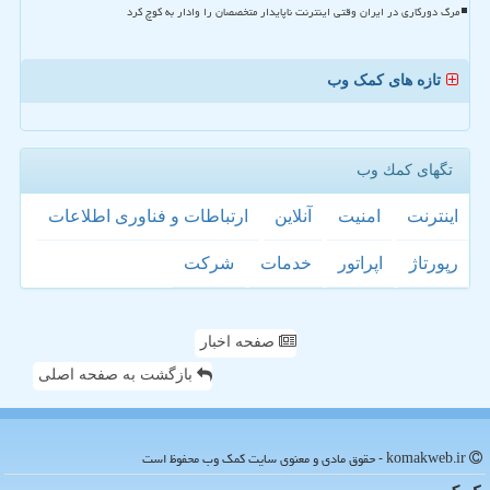
مرگ دورکاری در ایران وقتی اینترنت ناپایدار متخصصان را وادار به کوچ کرد
تازه های کمک وب
تگهای كمك وب
اینترنت
امنیت
آنلاین
ارتباطات و فناوری اطلاعات
رپورتاژ
اپراتور
خدمات
شركت
صفحه اخبار
بازگشت به صفحه اصلی
komakweb.ir - حقوق مادی و معنوی سایت كمك وب محفوظ است