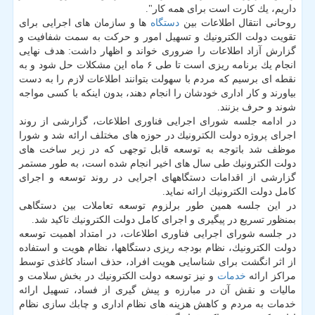
داریم، یك كارت است برای همه كار".
روحانی انتقال اطلاعات بین
دستگاه
ها و سازمان های اجرایی برای
تقویت دولت الكترونیك و تسهیل امور و حركت به سمت شفافیت و
گزارش آزاد اطلاعات را ضروری خواند و اظهار داشت: هدف نهایی
انجام یك برنامه ریزی است تا طی ۶ ماه این مشكلات حل شود و به
نقطه ای برسیم كه مردم با سهولت بتوانند اطلاعات لازم را به دست
بیاورند و كار اداری خودشان را انجام دهند، بدون اینكه با كسی مواجه
شوند و حرف بزنند.
در ادامه جلسه شورای اجرایی فناوری اطلاعات، گزارشی از روند
اجرای پروژه دولت الكترونیك در حوزه های مختلف ارائه شد و شورا
موظف شد باتوجه به توسعه قابل توجهی كه در زیر ساخت های
دولت الكترونیك طی سال های اخیر انجام شده است، به طور مستمر
گزارشی از اقدامات دستگاههای اجرایی در روند توسعه و اجرای
كامل دولت الكترونیك ارائه نماید.
در این جلسه همین طور برلزوم توسعه تعاملات بین دستگاهی
بمنظور تسریع در پیگیری و اجرای كامل دولت الكترونیك تاكید شد.
در جلسه شورای اجرایی فناوری اطلاعات، در امتداد اهمیت توسعه
دولت الكترونیك، نظام بودجه ریزی دستگاهها، نظام هویت و استفاده
از اثر انگشت برای شناسایی هویت افراد، حذف اسناد كاغذی توسط
مراكز ارائه
خدمات
و نیز توسعه دولت الكترونیك در بخش سلامت و
مالیات و نقش آن در مبارزه و پیش گیری از فساد، تسهیل ارائه
خدمات به مردم و كاهش هزینه های نظام اداری و چابك سازی نظام