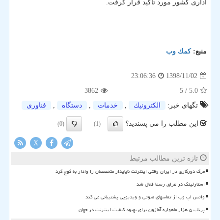
اداری كشور مورد تاكید قرار گرفت.
منبع:
كمك وب
1398/11/02
23:06:36
3862
/ 5
5.0
تگهای خبر:
الكترونیك
,
خدمات
,
دستگاه
,
فناوری
این مطلب را می پسندید؟
(0)
(1)
X
تازه ترین مطالب مرتبط
مرگ دورکاری در ایران وقتی اینترنت ناپایدار متخصصان را وادار به کوچ کرد
استارلینک در عراق رسما فعال شد
واتس اپ وب از تماسهای صوتی و ویدیویی پشتیبانی می کند
پرتاب ۵ هزار ماهواره آمازون برای بهبود کیفیت اینترنت در جهان