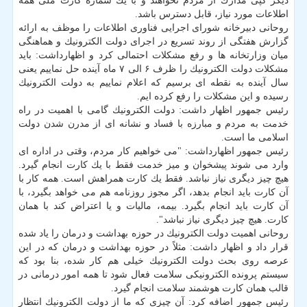
دیگر كپی مدارك از مردم نخواهند و با یك شماره كارت ملی همه
اطلاعات مورد نیاز، قابل دسترس باشد.
روحانی دبیرخانه شورای اجرایی فناوری اطلاعات را موظف به ارائه
گزارش هفتگی از روند تسریع در اجرای دولت الكترونیك و هماهنگی
میان وزارتخانه ها و رفع مشكلات احتمالی كرد و اظهارداشت: باید
مشكلات دولت الكترونیك را ظرف ۶ الی ۷ ماه آینده حل نماییم یعنی
سال آینده به نقطه ای برسیم كه اعلام نماییم به دولت الكترونیك
رسیده و این مشكلات را رفع كرده ایم.
رئیس جمهور اظهار داشت: دولت الكترونیك گامی با اهمیت در راه
خدمت به مردم و مبارزه با فساد و نشانه ای از مدرن شدن دولت
اسلامی ما است.
رئیس جمهور اظهارداشت: "می خواهیم كار مردم، وقتی در اداره ای
وارد می شوند پیشخوان و میز خدمت فقط با یك كارت انجام گیرد.
هیچ چیز دیگری نیاز نباشد. فقط یك كارت همراهش است. همه كار با
آن كارت باید انجام بدهد، اگر مجوز روزنامه هم می خواهد بگیرد، با
آن كارت باید انجام بگیرد. بیمه، مالیات و یا اعتراض كند با همان
كارت. هیچ چیز دیگری نیاز نباشد".
روحانی اهمیت دولت الكترونیك در حوزه بهداشت و درمان را یاد شده
قرار داد و اظهار داشت: مثلاً در حوزه بهداشت و درمان كه در این
عرصه روی بحث دولت الكترونیك خیلی هم كار شده، بنا بود كه
سیستم پرونده الكترونیكی سلامت فعال شود تا همه امور درمانی در
قالب همان كارت هوشمند سلامت انجام گیرد.
رئیس جمهور اضافه كرد: آن چیزی كه ما از دولت الكترونیك انتظار