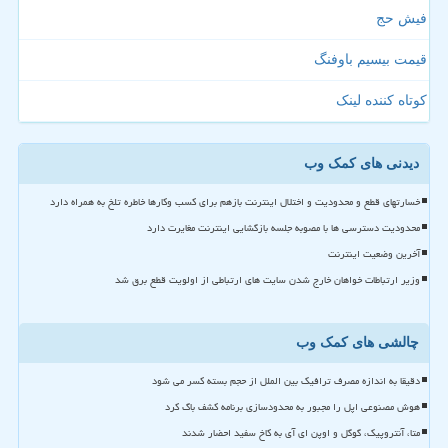
فیش حج
قیمت بیسیم باوفنگ
کوتاه کننده لینک
دیدنی های کمک وب
خسارتهای قطع و محدودیت و اختلال اینترنت بازهم برای کسب وکارها خاطره تلخ به همراه دارد
محدودیت دسترسی ها با مصوبه جلسه بازگشایی اینترنت مغایرت دارد
آخرین وضعیت اینترنت
وزیر ارتباطات خواهان خارج شدن سایت های ارتباطی از اولویت قطع برق شد
چالشی های کمک وب
دقیقا به اندازه مصرف ترافیک بین الملل از حجم بسته کسر می شود
هوش مصنوعی اپل را مجبور به محدودسازی برنامه کشف باگ کرد
متا، آنتروپیک، گوگل و اوپن ای آی به کاخ سفید احضار شدند