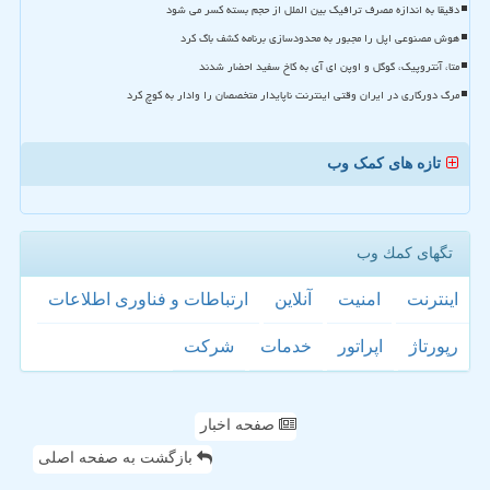
دقیقا به اندازه مصرف ترافیک بین الملل از حجم بسته کسر می شود
هوش مصنوعی اپل را مجبور به محدودسازی برنامه کشف باگ کرد
متا، آنتروپیک، گوگل و اوپن ای آی به کاخ سفید احضار شدند
مرگ دورکاری در ایران وقتی اینترنت ناپایدار متخصصان را وادار به کوچ کرد
تازه های کمک وب
تگهای كمك وب
اینترنت
امنیت
آنلاین
ارتباطات و فناوری اطلاعات
رپورتاژ
اپراتور
خدمات
شركت
صفحه اخبار
بازگشت به صفحه اصلی