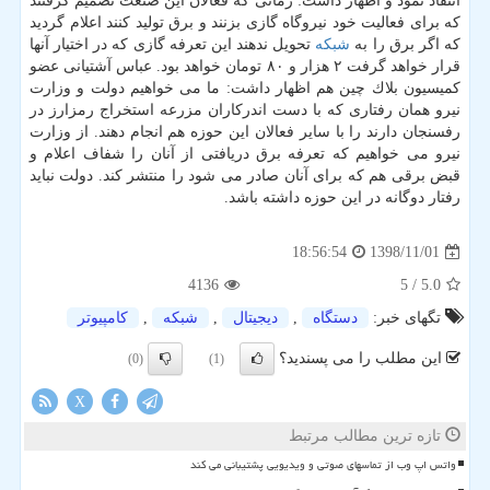
انتقاد نمود و اظهار داشت: زمانی كه فعالان این صنعت تصمیم گرفتند
كه برای فعالیت خود نیروگاه گازی بزنند و برق تولید كنند اعلام گردید
كه اگر برق را به
شبكه
تحویل ندهند این تعرفه گازی كه در اختیار آنها
قرار خواهد گرفت ۲ هزار و ۸۰ تومان خواهد بود. عباس آشتیانی عضو
كمیسیون بلاك چین هم اظهار داشت: ما می خواهیم دولت و وزارت
نیرو همان رفتاری كه با دست اندركاران مزرعه استخراج رمزارز در
رفسنجان دارند را با سایر فعالان این حوزه هم انجام دهند. از وزارت
نیرو می خواهیم كه تعرفه برق دریافتی از آنان را شفاف اعلام و
قبض برقی هم كه برای آنان صادر می شود را منتشر كند. دولت نباید
رفتار دوگانه در این حوزه داشته باشد.
1398/11/01
18:56:54
4136
/ 5
5.0
تگهای خبر:
دستگاه
,
دیجیتال
,
شبكه
,
كامپیوتر
این مطلب را می پسندید؟
(0)
(1)
X
تازه ترین مطالب مرتبط
واتس اپ وب از تماسهای صوتی و ویدیویی پشتیبانی می کند