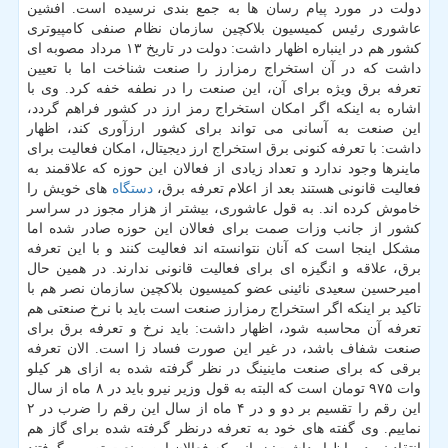
دولت در مورد پیام رسان ها به جمع بندی نرسیده است. افشین
عاشوری رئیس كمیسیون بلاكچین سازمان نظام صنفی كامپیوتری
كشور هم در اینباره اظهار داشت: دولت در تاریخ ۱۳ مرداد مصوبه ای
داشت كه در آن استخراج رمزارز را صنعت شناخت اما با تعیین
تعرفه برق ویژه برای آن، این صنعت را در نطفه خفه كرد. وی با
اشاره به اینكه اگر امكان استخراج رمز ارز در كشور فراهم گردد،
این صنعت به آسانی می تواند برای كشور ارزآوری كند، اظهار
داشت: با تعرفه كنونی برق استخراج ارز دیجیتال، امكان فعالیت برای
ماینرها وجود ندارد و تعداد زیادی از فعالان این حوزه كه علاقمند به
فعالیت قانونی هستند بعد از اعلام تعرفه برق،
دستگاه
های خویش را
خاموش كرده اند. به قول عاشوری، بیشتر از هزار مجوز در سراسر
كشور از جانب وزات صمت برای فعالان این حوزه صادر شده اما
مشكل اینجا است كه آنان نتوانسته اند فعالیت كنند و با این تعرفه
برق، علاقه و انگیزه ای برای فعالیت قانونی ندارند. در همین حال
امیرحسین سعیدی نائینی عضو كمیسیون بلاكچین سازمان نصر هم با
تاكید بر اینكه اگر استخراج رمزارز صنعت است باید با نرخ صنعتی هم
تعرفه آن محاسبه شود، اظهار داشت: باید نرخ و تعرفه برق برای
صنعت شفاف باشد، در غیر این صورت فساد زا است. الان تعرفه
برقی كه برای صنعت ماینینگ در نظر گرفته شده به ازای هر كیلو
وات ۹۷۵ تومان است كه البته به قول وزیر نیرو باید در ۸ ماه از سال
این رقم را تقسیم بر دو و در ۴ ماه از سال این رقم را ضرب در ۲
نماییم. وی گفته های خود به تعرفه درنظر گرفته شده برای گاز هم