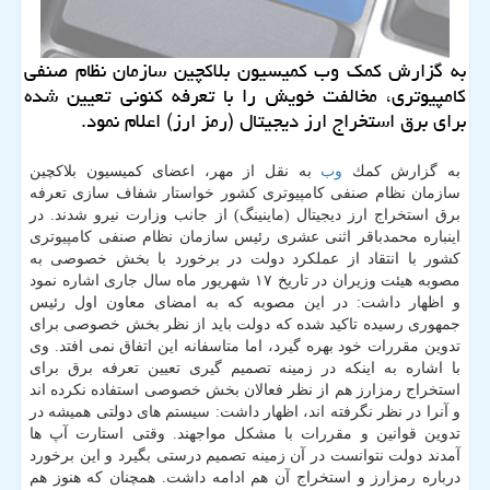
به گزارش كمك وب كمیسیون بلاكچین سازمان نظام صنفی
كامپیوتری، مخالفت خویش را با تعرفه كنونی تعیین شده
برای برق استخراج ارز دیجیتال (رمز ارز) اعلام نمود.
به گزارش كمك
وب
به نقل از مهر، اعضای كمیسیون بلاكچین
سازمان نظام صنفی كامپیوتری كشور خواستار شفاف سازی تعرفه
برق استخراج ارز دیجیتال (ماینینگ) از جانب وزارت نیرو شدند. در
اینباره محمدباقر اثنی عشری رئیس سازمان نظام صنفی كامپیوتری
كشور با انتقاد از عملكرد دولت در برخورد با بخش خصوصی به
مصوبه هیئت وزیران در تاریخ ۱۷ شهریور ماه سال جاری اشاره نمود
و اظهار داشت: در این مصوبه كه به امضای معاون اول رئیس
جمهوری رسیده تاكید شده كه دولت باید از نظر بخش خصوصی برای
تدوین مقررات خود بهره گیرد، اما متاسفانه این اتفاق نمی افتد. وی
با اشاره به اینكه در زمینه تصمیم گیری تعیین تعرفه برق برای
استخراج رمزارز هم از نظر فعالان بخش خصوصی استفاده نكرده اند
و آنرا در نظر نگرفته اند، اظهار داشت: سیستم های دولتی همیشه در
تدوین قوانین و مقررات با مشكل مواجهند. وقتی استارت آپ ها
آمدند دولت نتوانست در آن زمینه تصمیم درستی بگیرد و این برخورد
درباره رمزارز و استخراج آن هم ادامه داشت. همچنان كه هنوز هم