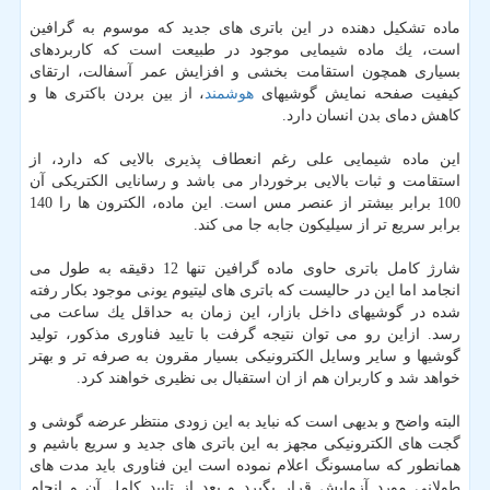
ماده تشكیل دهنده در این باتری های جدید كه موسوم به گرافین
است، یك ماده شیمایی موجود در طبیعت است كه كاربردهای
بسیاری همچون استقامت بخشی و افزایش عمر آسفالت، ارتقای
كیفیت صفحه نمایش گوشیهای
هوشمند
، از بین بردن باكتری ها و
كاهش دمای بدن انسان دارد.
این ماده شیمایی علی رغم انعطاف پذیری بالایی كه دارد، از
استقامت و ثبات بالایی برخوردار می باشد و رسانایی الكتریكی آن
100 برابر بیشتر از عنصر مس است. این ماده، الكترون ها را 140
برابر سریع تر از سیلیكون جابه جا می كند.
شارژ كامل باتری حاوی ماده گرافین تنها 12 دقیقه به طول می
انجامد اما این در حالیست كه باتری های لیتیوم یونی موجود بكار رفته
شده در گوشیهای داخل بازار، این زمان به حداقل یك ساعت می
رسد. ازاین رو می توان نتیجه گرفت با تایید فناوری مذكور، تولید
گوشیها و سایر وسایل الكترونیكی بسیار مقرون به صرفه تر و بهتر
خواهد شد و كاربران هم از ان استقبال بی نظیری خواهند كرد.
البته واضح و بدیهی است كه نباید به این زودی منتظر عرضه گوشی و
گجت های الكترونیكی مجهز به این باتری های جدید و سریع باشیم و
همانطور كه سامسونگ اعلام نموده است این فناوری باید مدت های
طولانی مورد آزمایش قرار بگیرد و بعد از تایید كامل آن و انجام