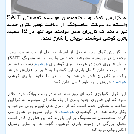
به گزارش كمك وب متخصصان موسسه تحقیقاتی SAIT
وابسته به شركت سامسونگ، از ساخت نوعی باتری جدید
خبر دادند كه كاربران قادر خواهند بود تنها در 12 دقیقه
باتری گوشی هوشمند خویش را شارژ كنند.
به گزارش كمك وب به نقل از ایسنا، به نقل از وب سایت سیز،
محققان در موسسه پیشرفته تحقیقاتی وابسته به سامسونگ (SAIT)
به یك فناوری جدید در عرصه باتری گوشیهای
هوشمند
دست یافته اند
كه سرعت شارژ كامل باتری این گوشیها به 5 برابر افزایش خواهد
یافت و كاربران قادر خواهند بود تنها در 12 دقیقه باتری گوشی
هوشمند
خویش را به طور كامل شارژ كنند.
این غول تكنولوژی كره ای روز سه شنبه در پست وبلاگ خود اعلام
نمود كه این فناوری جدید باتری از یك ماده ای موسوم به گرافین
ساخته و تشكیل شده است كه از باتری های لیتیوم یونی موجود و
بكار رفته شده در گوشیهای
هوشمند
، 5 برابر سریع تر شارژ می
گردد. متخصصان سامسونگ بر این باورند كه این فناوری قادر است
تحول بزرگی در زمینه باتری گوشیها، گجت ها و سایر وسایل
الكترونیكی تولید كند.