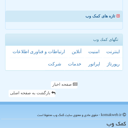
تازه های کمک وب
تگهای كمك وب
اینترنت
امنیت
آنلاین
ارتباطات و فناوری اطلاعات
رپورتاژ
اپراتور
خدمات
شركت
صفحه اخبار
بازگشت به صفحه اصلی
komakweb.ir - حقوق مادی و معنوی سایت كمك وب محفوظ است
كمك وب