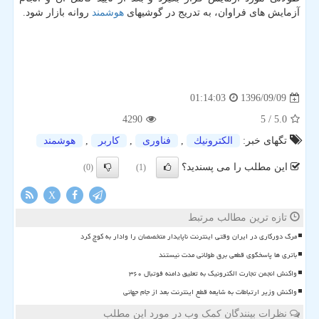
آزمایش های فراوان، به تدریج در گوشیهای
هوشمند
روانه بازار شود.
1396/09/09
01:14:03
4290
/ 5
5.0
تگهای خبر:
الكترونیك
,
فناوری
,
كاربر
,
هوشمند
این مطلب را می پسندید؟
(0)
(1)
X
تازه ترین مطالب مرتبط
مرگ دورکاری در ایران وقتی اینترنت ناپایدار متخصصان را وادار به کوچ کرد
باتری ها پاسخگوی قطعی برق طولانی مدت نیستند
واکنش انجمن تجارت الکترونیک به تعلیق دامنه فوتبال ۳۶۰
واکنش وزیر ارتباطات به شایعه قطع اینترنت بعد از جام جهانی
نظرات بینندگان کمک وب در مورد این مطلب