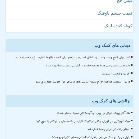
فیش حج
قیمت بیسیم باوفنگ
کوتاه کننده لینک
دیدنی های کمک وب
خسارتهای قطع و محدودیت و اختلال اینترنت بازهم برای کسب وکارها خاطره تلخ به همراه دارد
محدودیت دسترسی ها با مصوبه جلسه بازگشایی اینترنت مغایرت دارد
آخرین وضعیت اینترنت
وزیر ارتباطات خواهان خارج شدن سایت های ارتباطی از اولویت قطع برق شد
چالشی های کمک وب
متا، آنتروپیک، گوگل و اوپن ای آی به کاخ سفید احضار شدند
مرگ دورکاری در ایران وقتی اینترنت ناپایدار متخصصان را وادار به کوچ کرد
استارلینک در عراق رسما فعال شد
پاول دورف و جنگ بر سر اینترنت داستان معمار تلگرام چیست؟