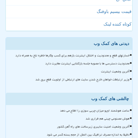
قیمت بیسیم باوفنگ
کوتاه کننده لینک
دیدنی های کمک وب
خسارتهای قطع و محدودیت و اختلال اینترنت بازهم برای کسب وکارها خاطره تلخ به همراه دارد
محدودیت دسترسی ها با مصوبه جلسه بازگشایی اینترنت مغایرت دارد
آخرین وضعیت اینترنت
وزیر ارتباطات خواهان خارج شدن سایت های ارتباطی از اولویت قطع برق شد
چالشی های کمک وب
ساعت هوشمند اوپو میزان چربی سوزی را اطلاع می دهد
هوش مصنوعی چینی هم فراری شد
آخرین وضعیت امنیت سایبری زیرساخت های راه آهن کشور
دقیقا به اندازه مصرف ترافیک بین الملل از حجم بسته کسر می شود