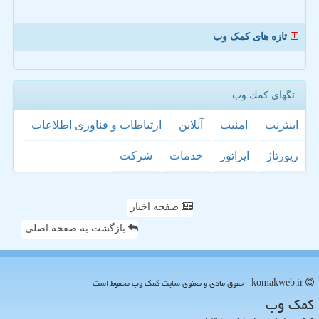
تازه های کمک وب
تگهای كمك وب
اینترنت
امنیت
آنلاین
ارتباطات و فناوری اطلاعات
رپورتاژ
اپراتور
خدمات
شركت
صفحه اخبار
بازگشت به صفحه اصلی
komakweb.ir - حقوق مادی و معنوی سایت كمك وب محفوظ است
كمك وب