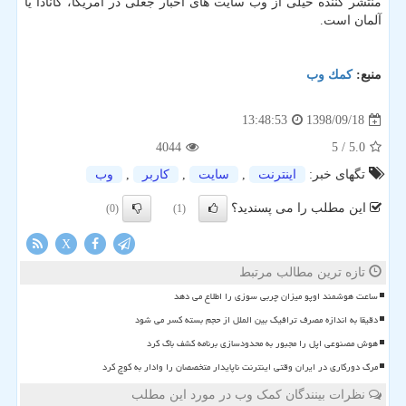
منتشر كننده خیلی از وب سایت های اخبار جعلی در آمریكا، كانادا یا
آلمان است.
منبع:
كمك وب
1398/09/18
13:48:53
4044
/ 5
5.0
تگهای خبر:
اینترنت
,
سایت
,
كاربر
,
وب
این مطلب را می پسندید؟
(0)
(1)
X
تازه ترین مطالب مرتبط
ساعت هوشمند اوپو میزان چربی سوزی را اطلاع می دهد
دقیقا به اندازه مصرف ترافیک بین الملل از حجم بسته کسر می شود
هوش مصنوعی اپل را مجبور به محدودسازی برنامه کشف باگ کرد
مرگ دورکاری در ایران وقتی اینترنت ناپایدار متخصصان را وادار به کوچ کرد
نظرات بینندگان کمک وب در مورد این مطلب