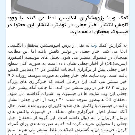
كمك وب: پژوهشگران انگلیسی ادعا می كنند با وجود
كاهش انتشار اخبار جعلی در توئیتر، انتشار این محتوا در
فیسبوك همچنان ادامه دارد.
به گزارش كمك
وب
به نقل از پرس اسوسیشنز، محققان انگلیسی
ادعا می كنند اخبار جعلی در توئیتر كاهش یافته اما این مطالب
همچنان در فیسبوك منتشر می شود. تحلیل های موسسه اكسفورد
اینترنت(OII) از اخبار جعلی نشان داده است به صورت كلی سطح
اخبار جعلی پیش از برگزاری انتخابات انگلیس در ۱۲ دسامبر كاهش
یافته است. وب سایت های اخبار جعلی به صورت متوسط روزانه ۹.۶
خبر منتشر می كنند. این درحالی است كه خبرگزاری های بزرگ
روزانه ۳۸.۲ خبر در روز منتشر می كنند. اما جالب آنكه بیشتر اخبار
جعلی این وب سایت ها در فیسبوك به اشتراك گذاشته می شود.
محققان OII همینطور متوجه شدند ۴۰ درصد از اخبار جعلی انتشار
یافته در فیسبوك با واكنش های شدید كاربران روبرو شده است. حال
آنكه انتشار اخبار خبرگزاری های مختلف در فیسبوك واكنش های
نرمال كاربران را به دنبال داشته است. این گروه از محققان اخبار
جعلی را محتوایی تعریف كرده اند كه به صورت عمدی برای گمراه
كردن، فریب دادن و گسترش اطلاعات غلط منتشر می شوند. منبع