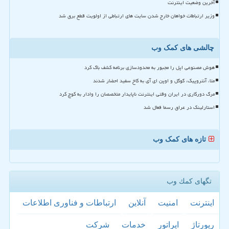
آخرین وضعیت اینترنت
وزیر ارتباطات خواهان خارج شدن سایت های ارتباطی از اولویت قطع برق شد
چالشی های کمک وب
هوش مصنوعی اپل را مجبور به محدودسازی برنامه کشف باگ کرد
متا، آنتروپیک، گوگل و اوپن ای آی به کاخ سفید احضار شدند
مرگ دورکاری در ایران وقتی اینترنت ناپایدار متخصصان را وادار به کوچ کرد
استارلینک در عراق رسما فعال شد
تازه های کمک وب
تگهای كمك وب
اینترنت
امنیت
آنلاین
ارتباطات و فناوری اطلاعات
رپورتاژ
اپراتور
خدمات
شركت