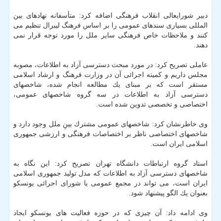
دبیر شورایعالی انقلاب فرهنگی اضافه كرد: متأسفانه نهادهای بین
المللی بسیاری سندهای عمومی را بر اساس فرهنگ لیبرال تنظیم می
كنند و ملاحظات خاص فرهنگی سایر ملل را مورد توجه قرار نمی
دهند.
عاملی تصریح كرد: در مورد مبحث دسترسی آزاد به اطلاعات، مصوبه
مجلس داریم و كمیته اجرائی آن در وزارت فرهنگ و ارشاد اسلامی
مستقر است كه بر مبنای یك مطالعه انجام شده، شاخصهای
دسترسی آزاد به اطلاعات در سه گروه شاخصهای عمومی،
اختصاصی و تخصصی تدوین شده است.
وی خاطرنشان كرد: شاخصهای عمومی مشترك بینِ ملل وجود دارد و
شاخصهای اختصاصی ناظر بر اختصاصات فرهنگی و ارزشی جمهوری
اسلامی ایران است.
استاد گروه ارتباطات دانشگاه تهران تصریح كرد: این نگاه به
شاخصهای دسترسی آزاد به اطلاعات كه مدل تولید جمهوری اسلامی
ایران است، می تواند در مجمع عمومی یا شورای اجرائی یونسكو
بعنوان یك الگو پیشنهاد شود.
وی ادامه داد: آن چیزی كه در حوزه فعالیت های یونسكو ایجاد