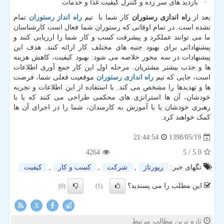
· بازدید های سر زده و کنترل کیفیت غذا و خدمات
بعد از
راه اندازی رستوران
کار شما با
تیم
راه انداز رستوران
تمام
نشده است. در تمام اوقاتی که رستوران شما فعال است کارشناسان
ما می توانند عملکرد و پیشرفت کسب و کار شما را ارزیابی کنند و
پیشنهاداتی برای بهبود جنبه های مختلف کار ارائه کنند. هدف این
پیشنهادات در سه محور خلاصه می شود: بهبود کیفیت، کاهش هزینه
ها و جذب بیشتر مشتریان. مرحله اول این کار جمع آوری اطلاعات
است، جایی که تیم
راه اندازی رستوران
موقعیت فعلی شما، فرصت
ها و تهدیدها را مشخص می کند. با استفاده از این اطلاعات و تجربه
خودشان، آن ها استراتژی های محکمی طراحی می کنند که یا با
رهبری خودشان یا با آموزش به کارمندان، شما را در اجرای آن ها
کمک خواهند کرد.
1398/05/19
21:44:54
4264
/ 5
5.0
تگهای خبر:
رپورتاژ
,
شركت
,
كسب و كار
,
كیفیت
این مطلب را می پسندید؟
(0)
(1)
X
تازه ترین مطالب مرتبط