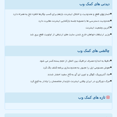
دیدنی های کمک وب
خسارتهای قطع و محدودیت و اختلال اینترنت بازهم برای کسب وکارها خاطره تلخ به همراه دارد
محدودیت دسترسی ها با مصوبه جلسه بازگشایی اینترنت مغایرت دارد
آخرین وضعیت اینترنت
وزیر ارتباطات خواهان خارج شدن سایت های ارتباطی از اولویت قطع برق شد
چالشی های کمک وب
دقیقا به اندازه مصرف ترافیک بین الملل از حجم بسته کسر می شود
هوش مصنوعی اپل را مجبور به محدودسازی برنامه کشف باگ کرد
متا، آنتروپیک، گوگل و اوپن ای آی به کاخ سفید احضار شدند
مرگ دورکاری در ایران وقتی اینترنت ناپایدار متخصصان را وادار به کوچ کرد
تازه های کمک وب