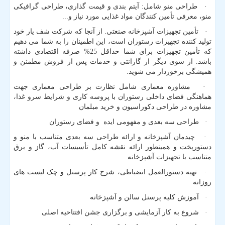
· طراحی منو شامل: آیتم بندی و قیمت گذاری، طراحی گرافیکی
منو، معرفی تأمین کنندگان مواد غذایی مورد نیاز و...
· تأمین تجهیزات آشپزخانه صنعتی. از آنجا که شرکت شف یار خود
تولید کننده تجهیزات رستوران است، این اطمینان را به شما می دهیم
که تأمین تجهیزات برای شما حداقل 25% صرفه اقتصادی داشته
باشد. از سوی دیگر از گارانتی و خدمات پس از فروش مطمئن و
همیشگی برخوردار می شوید.
· مشاوره معماری شامل نظارت بر طراحی معماری جهت
هماهنگی فضای داخلی رستوران با پروسه کاری و شرایط سرو غذا،
مشاوره در طراحی دکوراسیون و خرید مبلمان
· طراحی سه بعدی و مفهومی ایده و فضای رستوران
· چیدمان آشپزخانه و ارائه طراحی سه بعدی متناسب با منو و
دستورپخت و همینطور ارائه نقشه کامل تأسیسات آب، گاز و برق
متناسب با تجهیزات آشپزخانه
· تهیه دستورالعمل انضباطی، شرح کار پرسنل و چک لیست های
روزانه
· آموزش کلیه پرسنل سالن و آشپزخانه
· شروع به کار آزمایشی و برگزاری جشن افتتاحیه اصلی