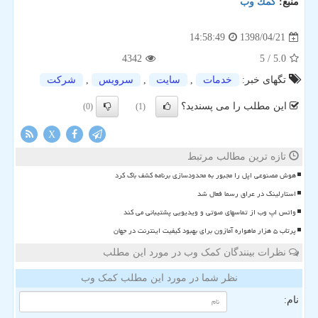
منبع:
كمك وب
1398/04/21
14:58:49
4342
/ 5
5.0
تگهای خبر:
خدمات
,
سایت
,
سرویس
,
شركت
این مطلب را می پسندید؟
(0)
(1)
X
تازه ترین مطالب مرتبط
هوش مصنوعی اپل را مجبور به محدودسازی برنامه کشف باگ کرد
استارلینک در عراق رسما فعال شد
واتس اپ وب از تماسهای صوتی و ویدیویی پشتیبانی می کند
پرتاب ۵ هزار ماهواره آمازون برای بهبود کیفیت اینترنت در جهان
نظرات بینندگان کمک وب در مورد این مطلب
نظر شما در مورد این مطلب کمک وب
نام: