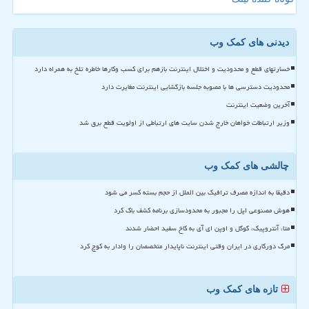
دیدنی های کمک وب
خسارتهای قطع و محدودیت و اختلال اینترنت بازهم برای کسب وکارها خاطره تلخ به همراه دارد
محدودیت دسترسی ها با مصوبه جلسه بازگشایی اینترنت مغایرت دارد
آخرین وضعیت اینترنت
وزیر ارتباطات خواهان خارج شدن سایت های ارتباطی از اولویت قطع برق شد
چالشی های کمک وب
دقیقا به اندازه مصرف ترافیک بین الملل از حجم بسته کسر می شود
هوش مصنوعی اپل را مجبور به محدودسازی برنامه کشف باگ کرد
متا، آنتروپیک، گوگل و اوپن ای آی به کاخ سفید احضار شدند
مرگ دورکاری در ایران وقتی اینترنت ناپایدار متخصصان را وادار به کوچ کرد
تازه های کمک وب