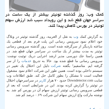
كمك وب: روز گذشته توئیتر بیشتر از یك ساعت در
سراسر جهان قطع شد و این رویداد سبب شد ارزش سهام
توئیتر در بورس كاهش پیدا كند.
به گزارش كمك
وب
به نقل از العربیه، روز گذشته توئیتر در وبلاگ
خود اعلام نمود سرویس رسانی این پلت فرم بعد از قطعی یك
ساعته باردیگر از سرگرفته شده است. روز گذشته سرویس رسانی
توئیتر به مدت بیشتر از یك ساعت در سراسر جهان قطع شد. در
همین راستا جك دورسی مدیر ارشد اجرایی دریك توئیت نوشت:
سرویس رسانی ما قطع شده بود. حالا به تدریج
خدمات
را از سر
گرفته ایم. متاسفیم! بگفته
شركت
دلیل این اختلال یك تغییر در
سیستم داخلی بوده است. همین طور این شركت اعلام نمود مشغول
فعالیت است تا مشكل را بطور كامل حل كند. طبق اطلاعات وب
سایت Downdetector.com حدود ۷۰ هزار
كاربر
در سراسرجهان اختلال
در توئیتر را گزارش كرده بودند. این در شرایطی است كه بعد از
قطعی سرویس رسانی توئیتر ارزش سهام آن در بورس كم شد. به
نوشته ماركت واچ ارزش سهام این شركت ۰.۶۹ درصد كم شد.