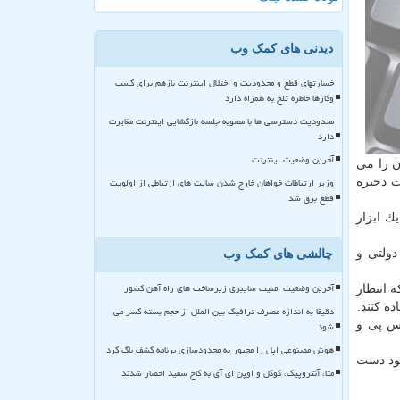
دیدنی های کمک وب
خسارتهای قطع و محدودیت و اختلال اینترنت بازهم برای کسب
وکارها خاطره تلخ به همراه دارد
محدودیت دسترسی ها با مصوبه جلسه بازگشایی اینترنت مغایرت
دارد
آخرین وضعیت اینترنت
ن را می
وزیر ارتباطات خواهان خارج شدن سایت های ارتباطی از اولویت
ت ذخیره
قطع برق شد
ك ابزار
نهادهای دولتی و
چالشی های کمک وب
آخرین وضعیت امنیت سایبری زیرساخت های راه آهن کشور
روزرسانی Patch Tuesday منتشر گردید كه انتظار
ه كنند.
دقیقا به اندازه مصرف ترافیک بین الملل از حجم بسته کسر می
ز ایكس پی و
شود
هوش مصنوعی اپل را مجبور به محدودسازی برنامه کشف باگ کرد
خود دست
متا، آنتروپیک، گوگل و اوپن ای آی به کاخ سفید احضار شدند