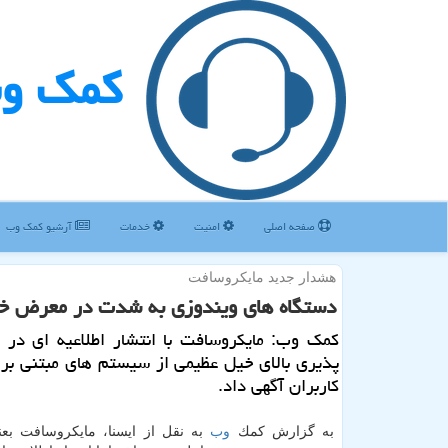
كمك و
صفحه اصلی
امنیت
خدمات
آرشیو كمك وب
هشدار جدید مایكروسافت
دستگاه های ویندوزی به شدت در معرض خط
كمك وب: مایكروسافت با انتشار اطلاعیه ای در 
پذیری بالای خیل عظیمی از سیستم های مبتنی بر 
كاربران آگهی داد.
به گزارش كمك
وب
به نقل از ایسنا، مایكروسافت بع