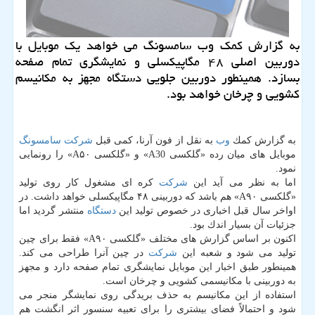
به گزارش كمك وب سامسونگ می خواهد یك موبایل با
دوربین اصلی ۴۸ مگاپیكسلی و نمایشگری تمام صفحه
بسازد. همینطور دوربین جلویی دستگاه مجهز به مكانیسم
كشویی و چرخان خواهد بود.
به گزارش كمك
وب
به نقل از فون آرنا، كمی قبل
شركت
سامسونگ
موبایل های میان رده «گلكسی A30» و «گلكسی A۵۰» را رونمایی
نمود.
اما به نظر می آید این
شركت
كره ای مشغول كار روی تولید
«گلكسی A۹۰» هم باشد كه دوربینی ۴۸ مگاپیكسلی خواهد داشت. در
اواخر سال قبل اخباری در خصوص تولید این
دستگاه
منتشر گردید اما
جزئیات آن بسیار اندك بود.
اكنون بر اساس گزارش های مختلف «گلكسی A۹۰» فقط برای چین
تولید می شود و شعبه این
شركت
در چین آنرا طراحی می كند.
همینطور طبق اخبار این موبایل نمایشگری تمام صفحه دارد و مجهز
به دوربینی با مكانیسمی كشویی و چرخان است.
استفاده از این مكانیسم به حذف بریدگی روی نمایشگر منجر می
شود و احتمالاً فضای بیشتری را برای تعبیه سنسور اثر انگشت هم