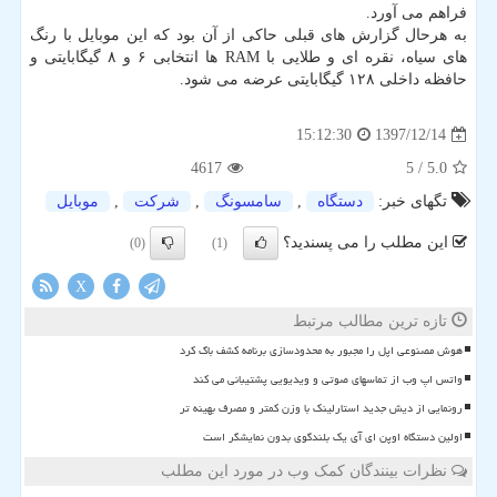
فراهم می آورد.
به هرحال گزارش های قبلی حاكی از آن بود كه این موبایل با رنگ
های سیاه، نقره ای و طلایی با RAM ها انتخابی ۶ و ۸ گیگابایتی و
حافظه داخلی ۱۲۸ گیگابایتی عرضه می شود.
1397/12/14
15:12:30
4617
/ 5
5.0
تگهای خبر:
دستگاه
,
سامسونگ
,
شركت
,
موبایل
این مطلب را می پسندید؟
(0)
(1)
X
تازه ترین مطالب مرتبط
هوش مصنوعی اپل را مجبور به محدودسازی برنامه کشف باگ کرد
واتس اپ وب از تماسهای صوتی و ویدیویی پشتیبانی می کند
رونمایی از دیش جدید استارلینک با وزن کمتر و مصرف بهینه تر
اولین دستگاه اوپن ای آی یک بلندگوی بدون نمایشگر است
نظرات بینندگان کمک وب در مورد این مطلب