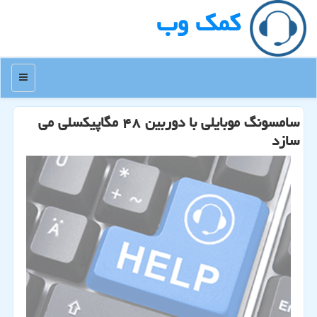
كمك وب
منو
سامسونگ موبایلی با دوربین ۴۸ مگاپیكسلی می
سازد