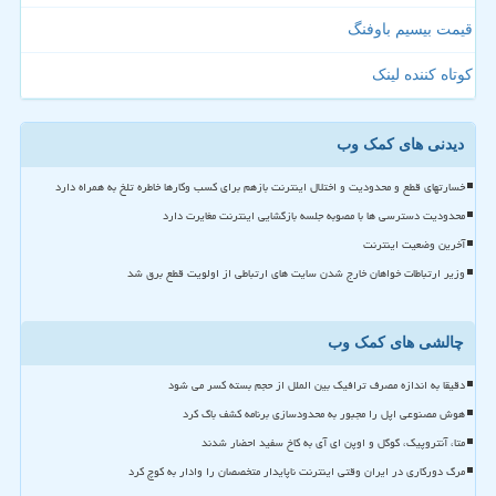
قیمت بیسیم باوفنگ
کوتاه کننده لینک
دیدنی های کمک وب
خسارتهای قطع و محدودیت و اختلال اینترنت بازهم برای کسب وکارها خاطره تلخ به همراه دارد
محدودیت دسترسی ها با مصوبه جلسه بازگشایی اینترنت مغایرت دارد
آخرین وضعیت اینترنت
وزیر ارتباطات خواهان خارج شدن سایت های ارتباطی از اولویت قطع برق شد
چالشی های کمک وب
دقیقا به اندازه مصرف ترافیک بین الملل از حجم بسته کسر می شود
هوش مصنوعی اپل را مجبور به محدودسازی برنامه کشف باگ کرد
متا، آنتروپیک، گوگل و اوپن ای آی به کاخ سفید احضار شدند
مرگ دورکاری در ایران وقتی اینترنت ناپایدار متخصصان را وادار به کوچ کرد