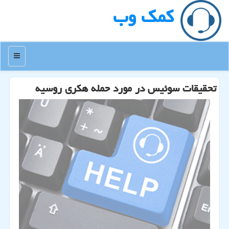
كمك وب
منو
تحقیقات سوئیس در مورد حمله هكری روسیه