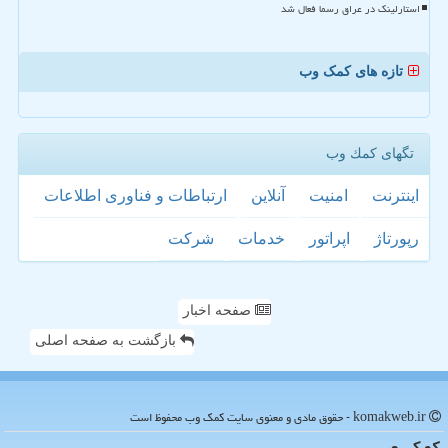
استارلینک در عراق رسما فعال شد
تازه های کمک وب
تگهای كمك وب
اینترنت
امنیت
آنلاین
ارتباطات و فناوری اطلاعات
رپورتاژ
اپراتور
خدمات
شركت
صفحه اخبار
بازگشت به صفحه اصلی
komakweb.ir - حقوق مادی و معنوی سایت كمك وب محفوظ است