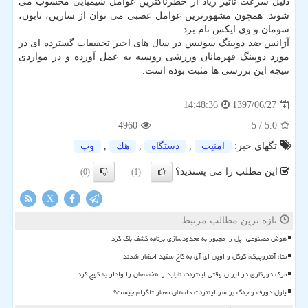
دلیل سرعت تأثیر زیاد از خطرناكترین عوامل شیمیایی محسوب می
شوند. همچون مشهورترین عوامل عصبی می توان از سارین، تابون،
سومان و وی ایكس نام برد.
آژانس ضد دوپینگ سوئیس در سال های اخیر تحقیقات گسترده ای در
مورد دوپینگ قهرمانان ورزشی روسیه به عمل آورده و در مواردی
نتیجه این بررسی ها مثبت بوده است.
1397/06/27
14:48:36
4960
/ 5
5.0
تگهای خبر:
امنیت
,
دستگاه
,
هك
,
وب
این مطلب را می پسندید؟
(0)
(1)
X
تازه ترین مطالب مرتبط
هوش مصنوعی اپل را مجبور به محدودسازی برنامه کشف باگ کرد
متا، آنتروپیک، گوگل و اوپن ای آی به کاخ سفید احضار شدند
مرگ دورکاری در ایران وقتی اینترنت ناپایدار متخصصان را وادار به کوچ کرد
پاول دورف و جنگ بر سر اینترنت داستان معمار تلگرام چیست؟