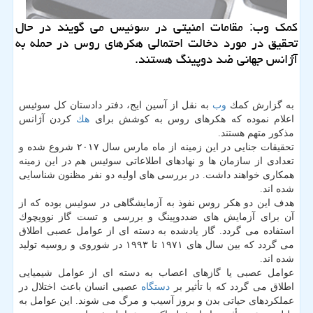
كمك وب: مقامات امنیتی در سوئیس می گویند در حال
تحقیق در مورد دخالت احتمالی هكرهای روس در حمله به
آژانس جهانی ضد دوپینگ هستند.
به گزارش كمك
وب
به نقل از آسین ایج، دفتر دادستان كل سوئیس
اعلام نموده كه هكرهای روس به كوشش برای
هك
كردن آژانس
مذكور متهم هستند.
تحقیقات جنایی در این زمینه از ماه مارس سال ۲۰۱۷ شروع شده و
تعدادی از سازمان ها و نهادهای اطلاعاتی سوئیس هم در این زمینه
همكاری خواهند داشت. در بررسی های اولیه دو نفر مظنون شناسایی
شده اند.
هدف این دو هكر روس نفوذ به آزمایشگاهی در سوئیس بوده كه از
آن برای آزمایش های ضددوپینگ و بررسی و تست گاز نوویچوك
استفاده می گردد. گاز یادشده به دسته ای از عوامل عصبی اطلاق
می گردد كه بین سال های ۱۹۷۱ تا ۱۹۹۳ در شوروی و روسیه تولید
شده اند.
عوامل عصبی یا گازهای اعصاب به دسته ای از عوامل شیمیایی
اطلاق می گردد كه با تأثیر بر
دستگاه
عصبی انسان باعث اختلال در
عملكردهای حیاتی بدن و بروز آسیب و مرگ می شوند. این عوامل به