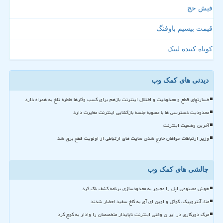
فیش حج
قیمت بیسیم باوفنگ
کوتاه کننده لینک
دیدنی های کمک وب
خسارتهای قطع و محدودیت و اختلال اینترنت بازهم برای کسب وکارها خاطره تلخ به همراه دارد
محدودیت دسترسی ها با مصوبه جلسه بازگشایی اینترنت مغایرت دارد
آخرین وضعیت اینترنت
وزیر ارتباطات خواهان خارج شدن سایت های ارتباطی از اولویت قطع برق شد
چالشی های کمک وب
هوش مصنوعی اپل را مجبور به محدودسازی برنامه کشف باگ کرد
متا، آنتروپیک، گوگل و اوپن ای آی به کاخ سفید احضار شدند
مرگ دورکاری در ایران وقتی اینترنت ناپایدار متخصصان را وادار به کوچ کرد