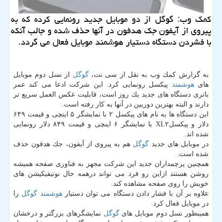
كمك وب: گوگل از دو موبایل جدید رونمایی كرده كه به
پیروی از آیفون جك هدفون در آنها حذف شده و جالب آنكه
با فشردن دستگاه دستیار هوشمند موبایل فعال می گردد.
به گزارش كمك وب به نقل از سی نت،
گوگل
از نسل دوم موبایل
های
هوشمند
پیكسل رونمایی كرد. این شركت ادعا می كند عمر
باتری دستگاه های جدید یك روز است، قابلیت عكس العمل سریع تر
دارند و البته بهترین دوربین در آنها به كار رفته است.
این دستگاه ها به نام های پیكسل ۲ با نمایشگر ۵ اینچی و قیمت ۶۴۹
دلار و پیكسلXL۲ با نمایشگر ۶ اینچی و قیمت ۸۴۹ دلار رونمایی
شده اند.
در موبایل های جدید
گوگل
هم به پیروی از آیفون، جك هدفون حذف
شده است.
همچنین پرچمداران جدید این شركت مجهز به فناوری صفحه همیشه
روشن هستند ازاین رو فرد می تواند درهمه حال نوتیفیكیشن های
خویش را روی صفحه مشاهده كند.
علاوه بر آن با فشار دادن دستگاه می توان دستیار
هوشمند
گوگل
را
در موبایل فعال كرد.
همینطور نسل دوم موبایل های
گوگل
نمایشگرهای بزرگتر و درخشان