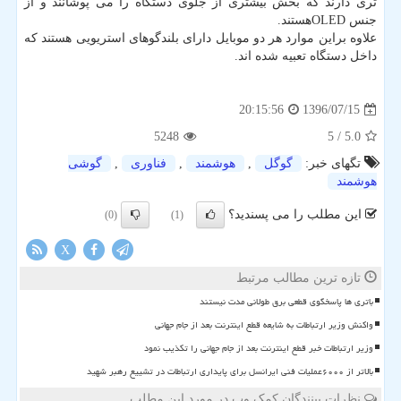
تری دارند كه بخش بیشتری از جلوی دستگاه را می پوشانند و از
جنس OLEDهستند.
علاوه براین موارد هر دو موبایل دارای بلندگوهای استریویی هستند كه
داخل دستگاه تعبیه شده اند.
1396/07/15
20:15:56
5248
/ 5
5.0
تگهای خبر:
گوگل
,
هوشمند
,
فناوری
,
گوشی
هوشمند
این مطلب را می پسندید؟
(0)
(1)
X
تازه ترین مطالب مرتبط
باتری ها پاسخگوی قطعی برق طولانی مدت نیستند
واکنش وزیر ارتباطات به شایعه قطع اینترنت بعد از جام جهانی
وزیر ارتباطات خبر قطع اینترنت بعد از جام جهانی را تکذیب نمود
بالاتر از ۶۰۰۰عملیات فنی ایرانسل برای پایداری ارتباطات در تشییع رهبر شهید
نظرات بینندگان کمک وب در مورد این مطلب