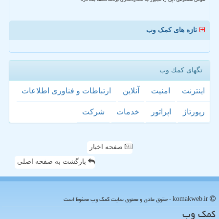
تازه های کمک وب
تگهای كمك وب
اینترنت
امنیت
آنلاین
ارتباطات و فناوری اطلاعات
رپورتاژ
اپراتور
خدمات
شركت
صفحه اخبار
بازگشت به صفحه اصلی
komakweb.ir - حقوق مادی و معنوی سایت كمك وب محفوظ است
كمك وب