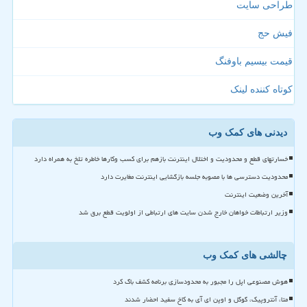
طراحی سایت
فیش حج
قیمت بیسیم باوفنگ
کوتاه کننده لینک
دیدنی های کمک وب
خسارتهای قطع و محدودیت و اختلال اینترنت بازهم برای کسب وکارها خاطره تلخ به همراه دارد
محدودیت دسترسی ها با مصوبه جلسه بازگشایی اینترنت مغایرت دارد
آخرین وضعیت اینترنت
وزیر ارتباطات خواهان خارج شدن سایت های ارتباطی از اولویت قطع برق شد
چالشی های کمک وب
هوش مصنوعی اپل را مجبور به محدودسازی برنامه کشف باگ کرد
متا، آنتروپیک، گوگل و اوپن ای آی به کاخ سفید احضار شدند