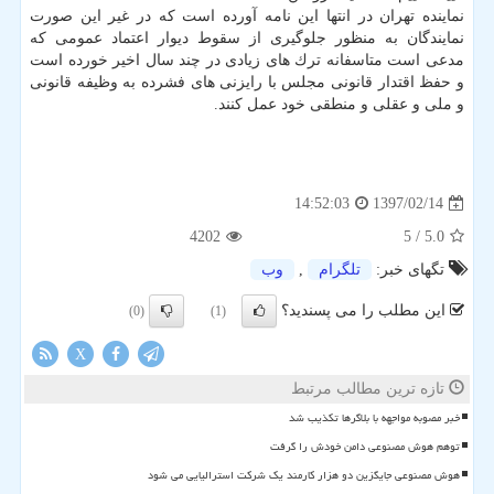
نماینده تهران در انتها این نامه آورده است كه در غیر این صورت
نمایندگان به منظور جلوگیری از سقوط دیوار اعتماد عمومی كه
مدعی است متاسفانه ترك های زیادی در چند سال اخیر خورده است
و حفظ اقتدار قانونی مجلس با رایزنی های فشرده به وظیفه قانونی
و ملی و عقلی و منطقی خود عمل كنند.
1397/02/14
14:52:03
4202
/ 5
5.0
تگهای خبر:
تلگرام
,
وب
این مطلب را می پسندید؟
(0)
(1)
X
تازه ترین مطالب مرتبط
خبر مصوبه مواجهه با بلاگرها تکذیب شد
توهم هوش مصنوعی دامن خودش را گرفت
هوش مصنوعی جایگزین دو هزار کارمند یک شرکت استرالیایی می شود