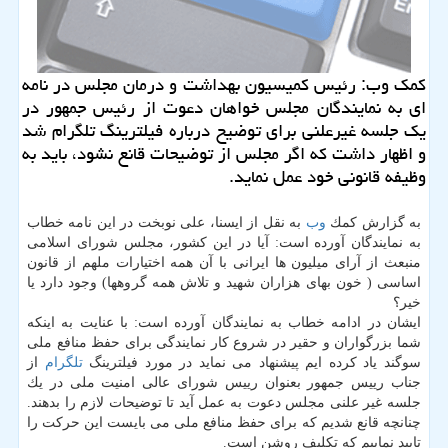
كمك وب: رئیس كمیسیون بهداشت و درمان مجلس در نامه
ای به نمایندگان مجلس خواهان دعوت از رئیس جمهور در
یك جلسه غیرعلنی برای توضیح درباره فیلترینگ تلگرام شد
و اظهار داشت كه اگر مجلس از توضیحات قانع نشود، باید به
وظیفه قانونی خود عمل نماید.
به گزارش كمك
وب
به نقل از ایسنا، علی نوبخت در این نامه خطاب
به نمایندگان آورده است: آیا در این كشور، مجلس شورای اسلامی
منبعث از آرای میلیون ها ایرانی با آن همه اختیارات ملهم از قانون
اساسی ( خون بهای هزاران شهید و تلاش همه گروهها) وجود دارد یا
خیر؟
ایشان در ادامه خطاب به نمایندگان آورده است: با عنایت به اینكه
شما بزرگواران و حقیر در شروع كار نمایندگی برای حفظ منافع ملی
سوگند یاد كرده ایم پیشنهاد می نماید در مورد فیلترینگ
تلگرام
از
جناب رییس جمهور بعنوان رییس شورای عالی امنیت ملی در یك
جلسه غیر علنی مجلس دعوت به عمل آید تا توضیحات لازم را بدهند.
چنانچه قانع شدیم كه برای حفظ منافع ملی می بایست این حركت را
تایید نماییم كه تكلیف روشن است.