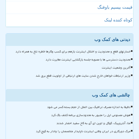
قیمت بیسیم باوفنگ
کوتاه کننده لینک
دیدنی های کمک وب
خسارتهای قطع و محدودیت و اختلال اینترنت بازهم برای کسب وکارها خاطره تلخ به همراه دارد
محدودیت دسترسی ها با مصوبه جلسه بازگشایی اینترنت مغایرت دارد
آخرین وضعیت اینترنت
وزیر ارتباطات خواهان خارج شدن سایت های ارتباطی از اولویت قطع برق شد
چالشی های کمک وب
دقیقا به اندازه مصرف ترافیک بین الملل از حجم بسته کسر می شود
هوش مصنوعی اپل را مجبور به محدودسازی برنامه کشف باگ کرد
متا، آنتروپیک، گوگل و اوپن ای آی به کاخ سفید احضار شدند
مرگ دورکاری در ایران وقتی اینترنت ناپایدار متخصصان را وادار به کوچ کرد