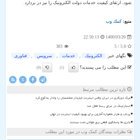
شود، ارتقای کیفیت خدمات دولت الکترونیک را نیز در بردارد.
منبع:
كمك وب
1400/03/20
22:50:13
383
/ 5
5.0
تگهای خبر:
الكترونیك
,
خدمات
,
سرویس
,
فناوری
این مطلب را می پسندید؟
(0)
(1)
X
تازه ترین مطالب مرتبط
مرگ دورکاری در ایران وقتی اینترنت ناپایدار متخصصان را وادار به کوچ کرد
استارلینک در عراق رسما فعال شد
پرتاب ۵ هزار ماهواره آمازون برای بهبود کیفیت اینترنت در جهان
باتری ها پاسخگوی قطعی برق طولانی مدت نیستند
نظرات بینندگان کمک وب در مورد این مطلب