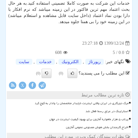
خدمات این شرکت به صورت کاملا تضمینی استفاده کنید.به هر حال
بحث اعتماد مهم ترین فاکتور در این زمینه میباشد که نرم افکار با
دارا بودن نماد اعتماد (داخل سایت قابل مشاهده و استعلام میباشد)
در این زمینه خود را بی همتا جلوه میدهد.
1399/12/24
23:27:18
608
/ 5
0.0
تگهای خبر:
رپورتاژ
,
الكترونیك
,
خدمات
,
سایت
این مطلب را می پسندید؟
(0)
(0)
X
تازه ترین مطالب مرتبط
مرگ دورکاری در ایران وقتی اینترنت ناپایدار متخصصان را وادار به کوچ کرد
استارلینک در عراق رسما فعال شد
پرتاب ۵ هزار ماهواره آمازون برای بهبود کیفیت اینترنت در جهان
اخراج کارمندان بخش هوش مصنوعی عمومی آمازون
نظرات بینندگان کمک وب در مورد این مطلب