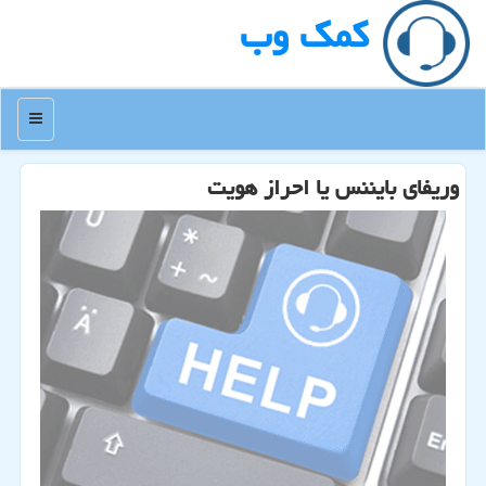
كمك وب
منو
وریفای بایننس یا احراز هویت