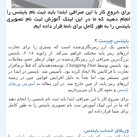
برای شروع كار با این صرافی ابتدا باید ثبت نام بایننس را
انجام دهید كه ما در این لینك آموزش ثبت نام تصویری
بایننس را به طور كامل برای شما قرار داده ایم.
بایننس چیست
؟
بایننس یک ارز رمزنگاری‌شده است که بستری را برای تجارت
ارزهای رمز پایه مختلف فراهم می‌کند. از ژانویه ۲۰۱۸، بایننس
بزرگ‌ترین صرافی ارز رمزنگاری‌شده در جهان ازنظر حجم معاملات
بود. بایننس توسط
Changpeng Zhao
، توسعه‌دهنده‌ای که قبلاً نرم‌افزار
تجارت با فرکانس بالا ایجاد کرده بود، تأسیس شد. بایننس در ابتدا در
چین مستقر بود، اما بعداً به دلیل افزایش قوانین چین در زمینه
ارزهای رمز پایه، از چین خارج شد. در این مقاله به
آموزش وریفای
بایننس
و نحوه کار با آن می‌پردازیم.
برای شروع کار با این صرافی ابتدا باید ثبت نام بایننس را انجام دهید
که ما در این لینک آموزش ثبت نام تصویری بایننس را به طور کامل
برای شما قرار داده ایم.
وریفای حساب بایننس
اما نکته مهمی که باید به آن توجه داشته باشید
وریفای باینانس
یا