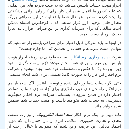
احراز هویت حساب بایننس میباشد که به علت تحریم های بین المللی
که علیه کشور ما اعمال شده این کار برای کاربران ایرانی مشکلاتی
را ایجاد کرده است.به هر حال شما با فعالیت در این صرافی بزرگ
مقدار قابل توجهی ارز قرار میدهید که با کوچکترین اشتباه ممکن
است مبالغی که برای سرمایه گذاری در این صرافی قرار داده اید را
به یک باره از دست بدهید.
در اینجا ما باید مدرکی قابل اعتبار برای صرافی بایننس ارائه دهیم که
بتوانیم امنیت سرمایه و حساب را تضمین کند.اما چاره چیست؟
شرکت
داده پردازی نرم افکار
با سابقه طولانی در زمینه احراز هویت
بایننس این مهم را برای شما انجام میدهد.لازم نیست نگران باشید
زیرا این مدارک با عکس و مشخصات خود شما ایجاد میشود و شرکت
نرم افکار این کار را به صورت کاملا تضمینی برای شما انجام میدهد.
حتی اگر حساب شما وریفای نشده و توسط بایننس بلاک شده باز هم
نرم افکار راه حل های حیرت انگیزی برای آزاد سازی حساب شما در
اختیار دارد.در ضمن نیروهای پشتیبانی شرکت نرم افکار هیچگونه
دسترسی به حساب شما نخواهند داشت و امنیت حساب شما تضمین
شده خواهد ماند.
نکته مهم تر اینکه نرم افکار
نماد اعتماد الکترونیک
از وزارت صنعت
معدن و تجارت جمهوری اسلامی ایران را در اختیار دارد که مورد
اعتماد فعالین این عرصه واقع شده که میتوانید با خیال راحت از