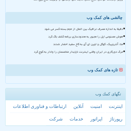
چالشی های کمک وب
دقیقا به اندازه مصرف ترافیک بین الملل از حجم بسته کسر می شود
هوش مصنوعی اپل را مجبور به محدودسازی برنامه کشف باگ کرد
متا، آنتروپیک، گوگل و اوپن ای آی به کاخ سفید احضار شدند
مرگ دورکاری در ایران وقتی اینترنت ناپایدار متخصصان را وادار به کوچ کرد
تازه های کمک وب
تگهای كمك وب
اینترنت
امنیت
آنلاین
ارتباطات و فناوری اطلاعات
رپورتاژ
اپراتور
خدمات
شركت