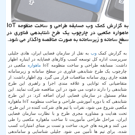
به گزارش کمک وب مسابقه طراحی و ساخت منظومه IoT
ماهواره مکعبی در چارچوب یک طرح شتابدهی فناوری در
سطح سامانه و زیرسامانه به صورت مناقصه واگذار می شود.
به گزارش کمک
وب
به نقل از سازمان فضایی ایران، هادی جلیلی
سرپرست اداره کل توسعه کسب وکارهای فضاپایه در اینباره اظهار
داشت: مسابقه طراحی و ساخت منظومه IoT
ماهواره
مکعبی در
چارچوب یک طرح شتابدهی فناوری در سطح سامانه و زیرسامانه
هفته جاری روی سامانه مناقصات قرار می گیرد. وی اظهار داشت: از
متقاضیانی که توانایی و علاقه مندی اجرا و راهبری این طرح
شتابدهی را دارند دعوت می شود در این مناقصه شرکت نمایند. این
مقام مسئول در سازمان فضایی ایران اضافه کرد: در این طرح
شتابدهی که با دوره آموزشی طراحی و ساخت منظومه IoT ماهواره
مکعبی شروع می شود، نفرات یا تیم های شرکت کننده در این طرح،
تحت هدایت و مشاوره مجری طرح و با نظارت سازمان فضایی
ایران، مراحل طراحی مأموریت تا ساخت ماهواره مکعبی را طی
می کنند و هزینه های خرید، ساخت و تست بر مبنای امتیازات کسب
شده، برای تیم ها تأمین می شود. جلیلی شناسایی و ساماندهی