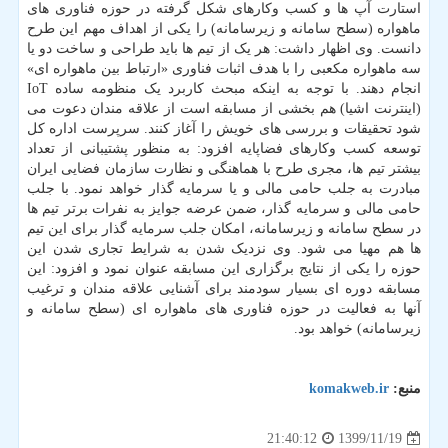
استارت آپ ها و کسب وکارهای شکل گرفته در حوزه فناوری های
ماهواره (سطح سامانه و زیرسامانه) را یکی از اهداف مهم این طرح
دانست. وی اظهار داشت: هر یک از تیم ها باید طراحی و ساخت دو یا
سه ماهواره مکعبی را با هدف اثبات فناوری «ارتباط بین ماهواره ای»
انجام دهند. با توجه به اینکه مبحث کاربرد یک منظومه ساده IoT
(اینترنت اشیا) هم بخشی از مسابقه است از علاقه مندان دعوت می
شود تحقیقات و بررسی های خویش را آغاز کنند. سرپرست اداره کل
توسعه کسب وکارهای فضاپایه افزود: به منظور پشتیبانی از تعداد
بیشتر تیم ها، مجری طرح با هماهنگی و نظارت سازمان فضایی ایران
مبادرت به جلب حامی مالی و یا سرمایه گذار خواهد نمود. با جلب
حامی مالی و سرمایه گذار، ضمن عرضه جوایز به نفرات برتر تیم ها
در سطح سامانه و زیرسامانه، امکان جلب سرمایه گذار برای این تیم
ها هم مهیا می شود. وی نزدیک شدن به شرایط تجاری شدن این
حوزه را یکی از نتایج برگزاری این مسابقه عنوان نمود و افزود: این
مسابقه دوره ای بسیار سودمند برای آشنایی علاقه مندان و ترغیب
آنها به فعالیت در حوزه فناوری های ماهواره ای (سطح سامانه و
زیرسامانه) خواهد بود.
منبع:
komakweb.ir
1399/11/19
21:40:12