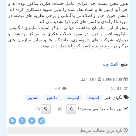
هنوز معین نیست چه افرادی عامل حملات هکری مذکور بوده اند و
چرا آنها ایمیل ها و اسناد هک شده را بدین شیوه دستکاری کرده اند.
انتشار چنین اخبار و اطلاعاتی بدگمانی و برخی نظریه های توطئه در
مورد ناکارآمدی واکسن های کرونا را تشدید می کند.
پیش از این سازمان بهداشت جهانی، مرکز امنیت سایبری انگلیس،
مایکروسافت و غیره در مورد حملات هکری به مراکز بهداشت و
درمان، شرکت های داروسازی، دانشگاه ها و سایر سازمان های
درگیر در روند تولید واکسن کرونا هشدار داده بودند.
منبع:
كمك وب
1399/10/30
22:40:07
701
/ 5
0.0
تگهای خبر:
امنیت
,
اینترنت
,
دانش
,
سایبر
این مطلب را می پسندید؟
(0)
(0)
X
تازه ترین مطالب مرتبط