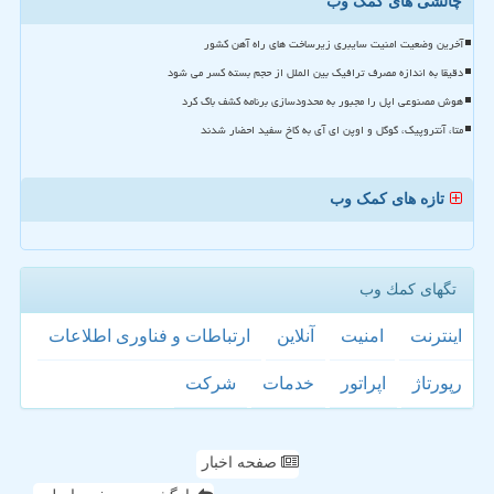
چالشی های کمک وب
آخرین وضعیت امنیت سایبری زیرساخت های راه آهن کشور
دقیقا به اندازه مصرف ترافیک بین الملل از حجم بسته کسر می شود
هوش مصنوعی اپل را مجبور به محدودسازی برنامه کشف باگ کرد
متا، آنتروپیک، گوگل و اوپن ای آی به کاخ سفید احضار شدند
تازه های کمک وب
تگهای كمك وب
اینترنت
امنیت
آنلاین
ارتباطات و فناوری اطلاعات
رپورتاژ
اپراتور
خدمات
شركت
صفحه اخبار