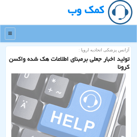
كمك وب
منو
آژانس پزشكی اتحادیه اروپا :
تولید اخبار جعلی برمبنای اطلاعات هك شده واكسن
كرونا