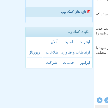
تازه های کمک وب
یام رسان پیوستند که
تگهای كمك وب
رنامه را
اینترنت
امنیت
آنلاین
مود: با
ارتباطات و فناوری اطلاعات
رپورتاژ
ت مختلف
اپراتور
خدمات
شركت