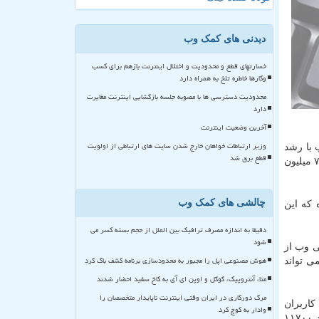
دیدنی های کمک وب
خسارتهای قطع و محدودیت و اختلال اینترنت بازهم برای کسب
وکارها خاطره تلخ به همراه دارد
محدودیت دسترسی ها با مصوبه جلسه بازگشایی اینترنت مغایرت
دارد
آخرین وضعیت اینترنت
وزیر ارتباطات خواهان خارج شدن سایت های ارتباطی از اولویت
 با رشد
قطع برق شد
در سرتاسر جهان ۷.۵ میلیون
چالشی های کمک وب
 که این
دقیقا به اندازه مصرف ترافیک بین الملل از حجم بسته کسر می
شود
ی وب از
هوش مصنوعی اپل را مجبور به محدودسازی برنامه کشف باگ کرد
ی تواند
متا، آنتروپیک، گوگل و اوپن ای آی به کاخ سفید احضار شدند
مرگ دورکاری در ایران وقتی اینترنت ناپایدار متخصصان را
کاربران
وادار به کوچ کرد
قرار گرفته است. ماسک هفته گذشته در توییتی نوشت: از سیگنال استفاده کنید. این سفارش پیامد غیرمنتظره ای داشت و سبب صعود ۱۱۷۰۰