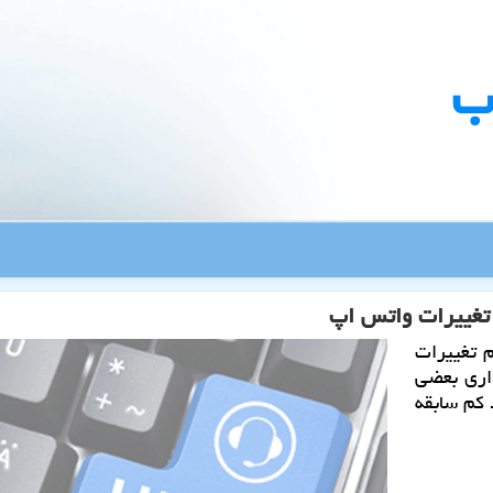
ب
 تغییرات
اری بعضی
 کم سابقه