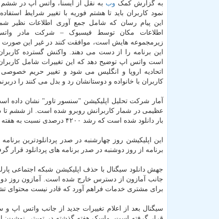
به گزارش کمک
وب
به نقل از ایسنا، واتس اپ در ششم ژا
نمود کاربران باید تا هشتم فوریه با تغییر شرایط استفا
این پیام رسان که شامل جمع آوری اطلاعات نظیر شمار
اطلاعات مکان توسط فیسبوک – شرکت مادر وات
زیرمجموعه هایش است، موافقت کنند در غیر این صورت
این برنامه را از دست می دهند. واکنش گسترده کاربر
است واتس اپ توضیح دهد که این تغییرات شامل کاربران 
اتحادیه اروپا و انگلیس می شود و تغییر حریم خصوصی پ
کاربران با خانواده و دوستانشان رد و بدل می کنند را دربرن
آمار شرکت تحلیل اپلیکیشن "سنسور تاور" نشان داده اس
عظیمی در شمار کاربرانش روبرو شده است. از ششم تا دهم
بار دانلود شده است که رشد ۴۲۰۰ درصدی نسبت به هفته پیش را نشان داده است.
این اپلیکیشن روز چهارشنبه در صدر پردانلودترین برنامه
برنامه از روز دوشنبه در صدر برنامه های پردانلود قرار گر
جهش دانلود سیگنال با حذف اپلیکیشن شبکه اجتماعی پار
جانب آمازون از دسترس خارج شده است. آمازون روز دوشن
برای مشتری خدمات فراهم آورد که قادر نیست محتوای تش
سیگنال بعد از اعلام تغییرات جدید از جانب واتس اپ و 