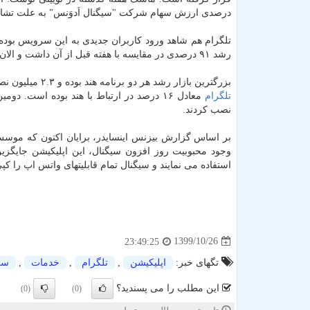
درصدی ارزش سهام شرکت "سیگنال اَدوَنس" به علت تشابه
رشد ۹۱ درصدی در مقایسه با هفته قبل از آن داشت و الان در رده دومین برنامه پردانلود فروشگاههای اپل و گوگل قرار دارد.
بزرگترین بازار رشد هر دو برنامه هند بوده و ۲.۳ میلیون نصب جدید معادل بیشتر از ۳۰ درصد از کل نصبهای جدید سیگنال و ۱.۵ میلیون نصب جدید
تلگرام
معادل ۱۶ درصد در ارتباط با هند بوده است.
نصب کردند.
بر اساس گزارش بیزنس اینسایدر، برایان اکتون که موسس 
وجود محبوبیت روز افزون سیگنال، این اپلیکیشن جایگزی
استفاده می نمایند و سیگنال تمام قابلیتهای واتس اپ را کپ
1399/10/26
23:49:25
تگهای خبر:
اپلیكیشن
,
تلگرام
,
خدمات
,
سر
این مطلب را می پسندید؟
(0)
(0)