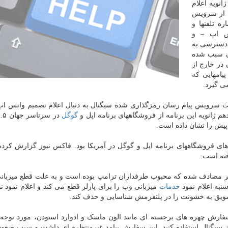
نویه اعلام
ده از سرویس
ه تلفنها و
س اپ – و
 دسترسی به
ان سبب شده
در خارج از
یامهایی که
می گیرد.
ت سرویس پیام رسان رمزگذاری شده سیگنال به دنبال اعلام تصمیم واتس اپ
 ژانویه این برنامه از فروشگاههای برنامه اپل و
گوگل
 های فروشگاههای برنامه اپل و گوگل در آمریکا بود. فاکس نیوز گزارش کرده
فته است.
لر مصادف شده که محبوب طرفداران ترامپ بوده است و به علت قطع میزبان
به اعلام نمود
خدمات
میزبانی وب را برای پارلر قطع می کند و اعلام نمود نم
ویق به خشونت را در پلتفرمش شناسایی و حذف کند.
سفارش چهره های برجسته ای مانند الون ماسک و ادوارد اسنودن، مورد توجه 