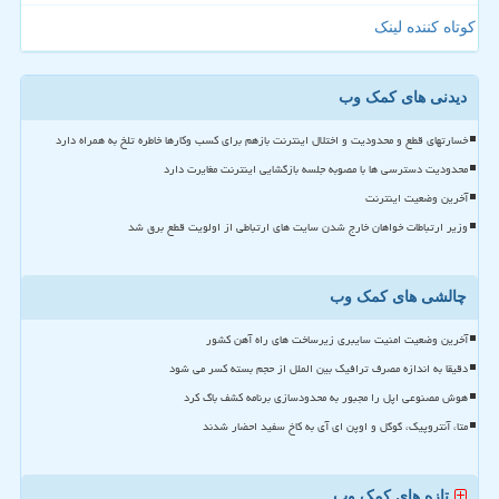
کوتاه کننده لینک
دیدنی های کمک وب
خسارتهای قطع و محدودیت و اختلال اینترنت بازهم برای کسب وکارها خاطره تلخ به همراه دارد
محدودیت دسترسی ها با مصوبه جلسه بازگشایی اینترنت مغایرت دارد
آخرین وضعیت اینترنت
وزیر ارتباطات خواهان خارج شدن سایت های ارتباطی از اولویت قطع برق شد
چالشی های کمک وب
آخرین وضعیت امنیت سایبری زیرساخت های راه آهن کشور
دقیقا به اندازه مصرف ترافیک بین الملل از حجم بسته کسر می شود
هوش مصنوعی اپل را مجبور به محدودسازی برنامه کشف باگ کرد
متا، آنتروپیک، گوگل و اوپن ای آی به کاخ سفید احضار شدند
تازه های کمک وب