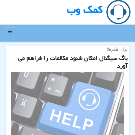
كمك وب
منو
برای هكرها؛
باگ سیگنال امكان شنود مكالمات را فراهم می
آورد