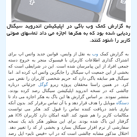
به گزارش کمک وب باگی در اپلیکیشن اندروید سیگنال
ردیابی شده بود که به هکرها اجازه می داد تماسهای صوتی
کاربر را شنود کنند.
به گزارش کمک
وب
به نقل از وایس، قوانین جدید واتس اپ برای
اشتراک گذاری اطلاعات کاربران با فیسبوک منجر به خروج دسته
جمعی افراد از این پیامرسان شده است. این در شرایطی است که
بخشی از این جمعیت اپ سیگنال را جایگزین واتس اپ کرده اند. اما
سیگنال هم سابقه باگی دارد که حریم شخصی کاربران را نقض می
کرد. در همین راستا محققان پروژه زیرو
گوگل
جزئیاتی درباره
چالشی که در نسخه اندروید اپلیکیشن سیگنال رصد کرده بودند،
منتشر نمودند. بر اساس گزارش ها این باگ به هکر اجازه می داد تا
دستگاه
موبایل را هدف قرار دهد و با آن تماس برقرار کند. بدون آنکه
نیازی باشد دریافت کننده تماس را قبول کند. هکر می توانست
مکالمات کاربر را هم شنود کند. البته امکان دارد کاربران iOS هم
گرفتار این باگ شده بودند. برای این منظور هکر باید یک نسخه
سفارشی از نرم افزار سیگنال بسازد و بخشی از کد را تغییر دهد.
اختلال مذکور مشابه چالشی است که در اپ «فیس تایم» اپل رصد