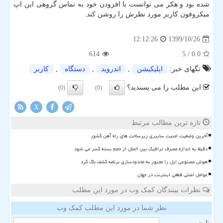
شده بود و هکر می توانست با افزودن خود به تماس گروهی این اپ
میکروفون کاربر مورد نظرش را روشن کند.
1399/10/26
12:12:26
614
/ 5
0.0
تگهای خبر:
اپلیكیشن
,
اندروید
,
دستگاه
,
كاربر
این مطلب را می پسندید؟
(0)
(0)
X
تازه ترین مطالب مرتبط
آخرین وضعیت امنیت سایبری زیرساخت های راه آهن کشور
دقیقا به اندازه مصرف ترافیک بین الملل از حجم بسته کسر می شود
هوش مصنوعی اپل را مجبور به محدودسازی برنامه کشف باگ کرد
عوامل اصلی قطعی اینترنت در جهان
نظرات بینندگان کمک وب در مورد این مطلب
نظر شما در مورد این مطلب کمک وب