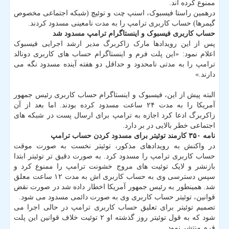
ممنوع کرده اند.
درهمین راستا فیسبوک، اسنپ چت و توئیچ (شبکه اجتماعی مخصوص
گیمرها) حساب کاربری ترامپ را به مدت نامعینی مسدود کردند.
حساب کاربری فیسبوک و اینستاگرام ترامپ مسدود شد
پس از این رویدادها مارک زاکربرگ مدیر ارشد اجرایی فیسبوک
اعلام نمود: «این پلت فرم و اینستاگرام حساب های کاربری دونالد
ترامپ را به مدتی نامحدود و حداقل دو هفته آینده مسدود نگه می
دارند.»
البته پیش از این، فیسبوک و اینستاگرام حساب کاربری رئیس جمهور
آمریکا را به مدت ۲۴ ساعت مسدود کرده بودند. اما بعد از آن
زاکربرگ ادعا کرد اجازه به ترامپ برای ارسال پست در شبکه های
اجتماعی خطر بالایی در بر دارد.
نامه ۳۵۰ کارمند توئیتر برای مسدود کردن حساب ترامپ
در واکنش به رویدادهای مذکور، توئیتر نخست به صورت موقت
حساب کاربری ترامپ را مسدود کرد. به صورت دقیق تر توئیتر ابتدا
بازنشر و لایک توئیت های مروج خشونت ترامپ را ممنوع کرد و
سپس دسترسی وی به حساب کاربری اش به مدت ۱۲ ساعت معلق
شد. همینطور به رئیس جمهور آمریکا اخطار داده شد در صورت نقض
قوانین، توئیتر حساب کاربری وی به صورت دائمی مسدود می شود.
تصمیم توئیتر برای تعلیق حساب کاربری ترامپ در حالی اجرا می
شود که به قول توئیتر روز گذشته او ۲ توئیت خلاف قوانین این پلت
فرم منتشر نمود.