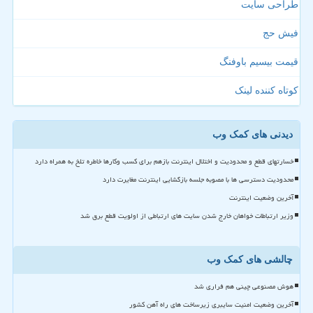
طراحی سایت
فیش حج
قیمت بیسیم باوفنگ
کوتاه کننده لینک
دیدنی های کمک وب
خسارتهای قطع و محدودیت و اختلال اینترنت بازهم برای کسب وکارها خاطره تلخ به همراه دارد
محدودیت دسترسی ها با مصوبه جلسه بازگشایی اینترنت مغایرت دارد
آخرین وضعیت اینترنت
وزیر ارتباطات خواهان خارج شدن سایت های ارتباطی از اولویت قطع برق شد
چالشی های کمک وب
هوش مصنوعی چینی هم فراری شد
آخرین وضعیت امنیت سایبری زیرساخت های راه آهن کشور