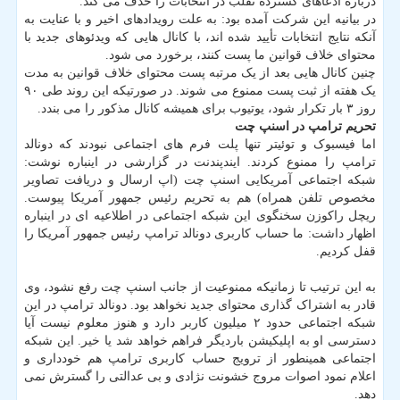
درباره ادعاهای گسترده تقلب در انتخابات را حذف می کند.
در بیانیه این شرکت آمده بود: به علت رویدادهای اخیر و با عنایت به
آنکه نتایج انتخابات تأیید شده اند، با کانال هایی که ویدئوهای جدید با
محتوای خلاف قوانین ما پست کنند، برخورد می شود.
چنین کانال هایی بعد از یک مرتبه پست محتوای خلاف قوانین به مدت
یک هفته از ثبت پست ممنوع می شوند. در صورتیکه این روند طی ۹۰
روز ۳ بار تکرار شود، یوتیوب برای همیشه کانال مذکور را می بندد.
تحریم ترامپ در اسنپ چت
اما فیسبوک و توئیتر تنها پلت فرم های اجتماعی نبودند که دونالد
ترامپ را ممنوع کردند. ایندپندنت در گزارشی در اینباره نوشت:
شبکه اجتماعی آمریکایی اسنپ چت (اپ ارسال و دریافت تصاویر
مخصوص تلفن همراه) هم به تحریم رئیس جمهور آمریکا پیوست.
ریچل راکوزن سخنگوی این شبکه اجتماعی در اطلاعیه ای در اینباره
اظهار داشت: ما حساب کاربری دونالد ترامپ رئیس جمهور آمریکا را
قفل کردیم.
به این ترتیب تا زمانیکه ممنوعیت از جانب اسنپ چت رفع نشود، وی
قادر به اشتراک گذاری محتوای جدید نخواهد بود. دونالد ترامپ در این
شبکه اجتماعی حدود ۲ میلیون کاربر دارد و هنوز معلوم نیست آیا
دسترسی او به اپلیکیشن باردیگر فراهم خواهد شد یا خیر. این شبکه
اجتماعی همینطور از ترویج حساب کاربری ترامپ هم خودداری و
اعلام نمود اصوات مروج خشونت نژادی و بی عدالتی را گسترش نمی
دهد.