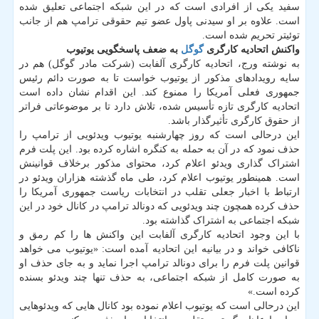
سفید یکی از افرادی است که در این شبکه اجتماعی تعلیق شده
است. علاوه بر او سیدنی پاول عضو تیم حقوقی ترامپ هم از جانب
توئیتر تحریم شده است.
واکنش اتحادیه کارگری
گوگل
به ضعف پاسخگویی یوتیوب
به نوشته ورج، اتحادیه کارگری آلفابت (شرکت مادر گوگل) هم در
سایه رویدادهای مذکور از یوتیوب خواست تا به صورت دائم رئیس
جمهوری فعلی آمریکا را ممنوع کند. این اقدام نشان داده است
اتحادیه کارگری تازه تأسیس شده، تلاش دارد تا بر موضوعاتی فراتر
از حقوق کارگری تأثیرگذار باشد.
این درحالی است که روز چهارشنبه یوتیوب ویدئویی از ترامپ را
حذف نمود که در آن به حمله به کنگره اشاره کرده بود. این پلت فرم
اشتراک گذاری ویدئو اعلام کرد، محتوای مذکور برخلاف قوانینش
است. همینطور یوتیوب اعلام کرد، طی ماه گذشته هزاران ویدئو در
ارتباط با اخبار جعلی تقلب در انتخابات ریاست جمهوری آمریکا را
حذف کرده همچون چند ویدئویی که دونالد ترامپ در کانال خود در این
شبکه اجتماعی به اشتراک گذاشته بود.
با این وجود اتحادیه کارگری آلفابت این واکنش ها را کم رمق و
ناکافی خواند و در بیانیه این اتحادیه آمده است: «یوتیوب می خواهد
قوانین پلت فرم را برای دونالد ترامپ اجرا نماید و به جای حذف او
به صورت کامل از شبکه اجتماعی، به حذف تنها چند ویدئو بسنده
کرده است.»
این درحالی است که یوتیوب اعلام نموده بود کانال هایی که ویدئوهایی