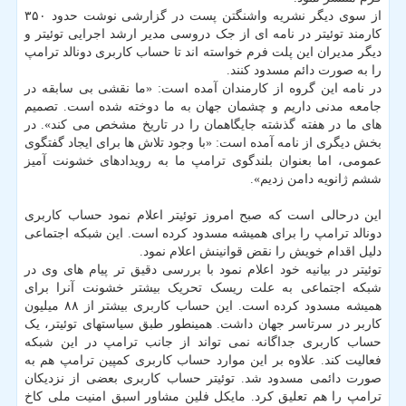
از سوی دیگر نشریه واشنگتن پست در گزارشی نوشت حدود ۳۵۰
کارمند توئیتر در نامه ای از جک دروسی مدیر ارشد اجرایی توئیتر و
دیگر مدیران این پلت فرم خواسته اند تا حساب کاربری دونالد ترامپ
را به صورت دائم مسدود کنند.
در نامه این گروه از کارمندان آمده است: «ما نقشی بی سابقه در
جامعه مدنی داریم و چشمان جهان به ما دوخته شده است. تصمیم
های ما در هفته گذشته جایگاهمان را در تاریخ مشخص می کند». در
بخش دیگری از نامه آمده است: «با وجود تلاش ها برای ایجاد گفتگوی
عمومی، اما بعنوان بلندگوی ترامپ ما به رویدادهای خشونت آمیز
ششم ژانویه دامن زدیم».
این درحالی است که صبح امروز توئیتر اعلام نمود حساب کاربری
دونالد ترامپ را برای همیشه مسدود کرده است. این شبکه اجتماعی
دلیل اقدام خویش را نقض قوانینش اعلام نمود.
توئیتر در بیانیه خود اعلام نمود با بررسی دقیق تر پیام های وی در
شبکه اجتماعی به علت ریسک تحریک بیشتر خشونت آنرا برای
همیشه مسدود کرده است. این حساب کاربری بیشتر از ۸۸ میلیون
کاربر در سرتاسر جهان داشت. همینطور طبق سیاستهای توئیتر، یک
حساب کاربری جداگانه نمی تواند از جانب ترامپ در این شبکه
فعالیت کند. علاوه بر این موارد حساب کاربری کمپین ترامپ هم به
صورت دائمی مسدود شد. توئیتر حساب کاربری بعضی از نزدیکان
ترامپ را هم تعلیق کرد. مایکل فلین مشاور اسبق امنیت ملی کاخ