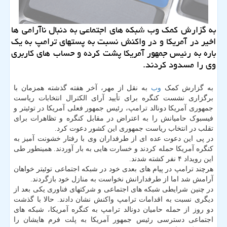
به گزارش کمک وب شبکه های اجتماعی به دنبال ناآرامی ها
اخیر در آمریکا و در واکنش نسبت به پستهای ترامپ به یک
باره به رئیس جمهور آمریکا پشت کرده و حساب های کاربری
وی را مسدود کردند.
به گزارش کمک
وب
به نقل از مهر، آخر هفته گذشته همزمان با
برگزاری نشست کنگره برای تأیید آرای الکترال انتخابات ریاست
جمهوری آمریکا دونالد ترامپ، رئیس جمهور فعلی آمریکا در توئیتر و
فیسبوک حامیانش را به اعتراض در مقابل کنگره و تظاهرات برای
تقلب در انتخاب ریاست جمهوری این کشور دعوت کرد.
در پی این دعوت عده ای از طرفداران وی با رفتار خشونت آمیز به
کنگره آمریکا حمله کردند و خسارت هایی به بار آوردند. همینطور طی
این رویداد ۴ نفر کشته شدند.
هرچند ترامپ در پیام های بعدی خود در شبکه اجتماعی توئیتر خواهان
آرامش شد اما از طرفدارانش نخواست به منازل خود بازگردند.
در چنین شرایطی شبکه های اجتماعی و شرکتهای فناوری یکی بعد از
دیگری نسبت به اقدامات ترامپ واکنش نشان دادند. حالا با گذشت
دو روز از حمله حامیان دونالد ترامپ به کنگره آمریکا، شبکه های
اجتماعی دسترسی رئیس جمهور آمریکا به پلت فرم هایشان را