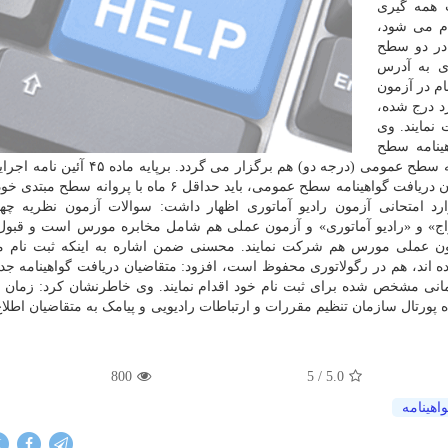
 همه گیری
ام می شود،
 در دو سطح
ری به آدرس
ام در آزمون
رد درج شده،
 نمایند. وی
هینامه سطح
مبتدی، آزمون ارتقای گواهینامه سطح مبتدی (درجه سه) به سطح عمومی (درجه دو) هم برگزار م
استفاده از بی سیم های اختصاصی و غیرحرفه ای، متقاضیان دریافت گواهینامه سطح عمومی، باید حداقل ۶ ماه با
وارد امتحانی آزمون رادیو آماتوری اظهار داشت: سوالات آزمون نظریه چه
واج» و «رادیو آماتوری» و آزمون عملی هم شامل مخابره مورس است و قبو
مون عملی مورس هم شرکت نمایند. محسنی ضمن اشاره به اینکه ثبت نام م
ه اند، هم در رگولاتوری محفوظ است، افزود: متقاضیان دریافت گواهینامه ج
انی مشخص شده برای ثبت نام خود اقدام نمایند. وی خاطرنشان کرد: زمان
 پورتال سازمان تنظیم مقررات و ارتباطات رادیویی و پیامک به متقاضیان اطلا
800
/ 5
5.0
اهینامه
X