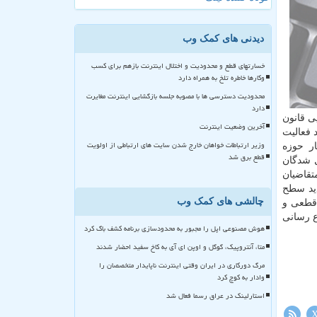
دیدنی های کمک وب
خسارتهای قطع و محدودیت و اختلال اینترنت بازهم برای کسب
وکارها خاطره تلخ به همراه دارد
محدودیت دسترسی ها با مصوبه جلسه بازگشایی اینترنت مغایرت
دارد
ی گردد. برپایه ماده ۴۵ آئین نامه اجرایی قانون
آخرین وضعیت اینترنت
 پروانه سطح مبتدی خود فعالیت
وزیر ارتباطات خواهان خارج شدن سایت های ارتباطی از اولویت
ار حوزه
قطع برق شد
ل شدگان
تقاضیان
دید سطح
چالشی های کمک وب
 قطعی و
ع رسانی
هوش مصنوعی اپل را مجبور به محدودسازی برنامه کشف باگ کرد
متا، آنتروپیک، گوگل و اوپن ای آی به کاخ سفید احضار شدند
مرگ دورکاری در ایران وقتی اینترنت ناپایدار متخصصان را
وادار به کوچ کرد
استارلینک در عراق رسما فعال شد