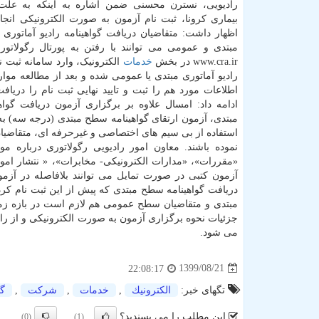
رادیویی، نسترن محسنی ضمن اشاره به اینکه به علت
بیماری کرونا، ثبت نام آزمون به صورت الکترونیکی انج
اظهار داشت: متقاضیان دریافت گواهینامه رادیو آماتوری
مبتدی و عمومی می توانند با رفتن به پورتال رگولاتو
www.cra.ir در بخش
خدمات
الکترونیک، وارد سامانه ثبت ن
رادیو آماتوری مبتدی یا عمومی شده و بعد از مطالعه موا
اطلاعات مورد هم را ثبت و تایید نهایی ثبت نام را دریافت
ادامه داد: امسال علاوه بر برگزاری آزمون دریافت گوا
نموده باشند. معاون امور رادیویی رگولاتوری درباره م
«مقررات»، «مدارات الکترونیکی- مخابرات»، « نتشار ام
آزمون کتبی در صورت تمایل می توانند بلافاصله در آز
دریافت گواهینامه سطح مبتدی که پیش از این ثبت نام کرد
مبتدی و متقاضیان سطح عمومی هم لازم است در بازه زم
جزئیات نحوه برگزاری آزمون به صورت الکترونیکی و از راه
می شود.
1399/08/21
22:08:17
تگهای خبر:
الكترونیك
,
خدمات
,
شركت
,
گو
این مطلب را می پسندید؟
(0)
(1)