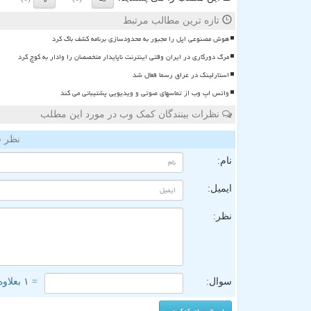
تازه ترین مطالب مرتبط
هوش مصنوعی اپل را مجبور به محدودسازی برنامه کشف باگ کرد
مرگ دورکاری در ایران وقتی اینترنت ناپایدار متخصصان را وادار به کوچ کرد
استارلینک در عراق رسما فعال شد
واتس اپ وب از تماسهای صوتی و ویدیویی پشتیبانی می کند
نظرات بینندگان کمک وب در مورد این مطلب
نظر ش
نام:
ایمیل:
نظر:
سوال:
= ۱ بعلاوه ۳