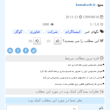
منبع:
komakweb.ir
1399/08/18
20:11:13
1000
/ 5
5.0
تگهای خبر:
اینستاگرام
,
شركت
,
فناوری
,
گوگل
این مطلب را می پسندید؟
(0)
(1)
X
تازه ترین مطالب مرتبط
هوش مصنوعی چینی هم فراری شد
هوش مصنوعی اپل را مجبور به محدودسازی برنامه کشف باگ کرد
واتس اپ وب از تماسهای صوتی و ویدیویی پشتیبانی می کند
باتری ها پاسخگوی قطعی برق طولانی مدت نیستند
نظرات بینندگان کمک وب در مورد این مطلب
نظر شما در مورد این مطلب کمک وب
نام: