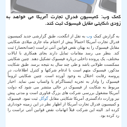
كمك وب: كمیسیون فدرال تجارت آمریكا می خواهد به
زودی شكایتی مقابل فیسبوك ثبت كند.
به گزارش کمک
وب
به نقل از انگجت، طبق گزارشی جدید کمیسیون
فدرال تجارت آمریکا احتمالاً پیش از اختتام ماه جاری میلادی شکایتی
مقابل فیسبوک را به بهتان نقض قوانین آنتی تراست (ضدانحصار) ثبت
کند. بنظر می رسد مقامات تمایل دارند بجای همکاری با ایالات
مختلف، یک پرونده داخلی درباره فیسبوک تشکیل دهند. چنین شکایتی
ممکنست طولانی باشد و طی چند سال به نتیجه برسد. طبق شکایت
مذکور، فیسبوک متهم است با ادغام شرکتها و کنترل اطلاعات، در
پروسه رقابت اختلال به وجود آورده است. چنین شکایتی لزوماً
فیسبوک را وادار به تجزیه اینستاگرام یا واتساپ نمی نماید. اخبار
مربوط به شکایت از فیسبوک در حالی منتشر می شود که دولت
آمریکا مشغول بررسی شرکت های بزرگ فناوری است و مدتی پیش
نیز وزارت دادگستری آمریکا شکایتی مقابل
گوگل
ثبت نمود. فیسبوک
و کمیسیون فدرال تجارت آمریکا از اظهار نظر در این زمینه خودداری
کرده اند. البته این شرکت قبلاً اتهامات نقض قوانین آنتی تراست را
رد کرده بود.