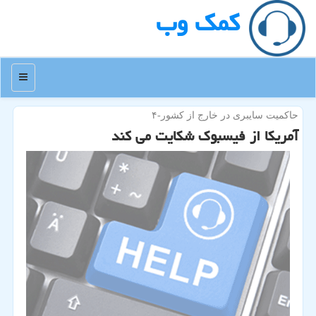
كمك وب
منو
حاكمیت سایبری در خارج از كشور-۴
آمریكا از فیسبوك شكایت می كند