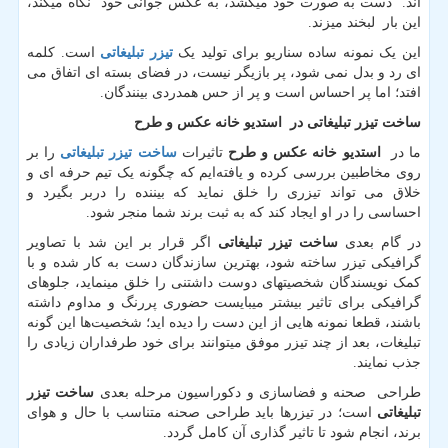
اند. دست به صورت خود میکشد، به عکس جوانی خود نگاه میکند،
این بار لبخند میزند.
این یک نمونه ساده سناریو برای تولید یک
تیزر تبلیغاتی
است. کلمه
ای رد و بدل نمی شود، پر بازیگر نیست، در فضای بسته ای اتفاق می
افتد؛ اما پر احساس است و پر از حس همدردی بینندگان.
ساخت تیزر تبلیغاتی در
استدیو خانه عکس و طرح
ما در
استدیو خانه عکس و طرح
تاثیرات
ساخت تیزر تبلیغاتی
را بر
روی مخاطبین بررسی کرده و یافته‌ایم که چگونه یک تیم حرفه ای و
خلاق می تواند تیزری را خلق نماید که بیننده را دربر بگیرد و
احساسی را در او ایجاد کند که به ثبت برند شما منجر شود.
در گام بعدی
ساخت تیزر تبلیغاتی
اگر قرار بر این شد با تصاویر
گرافیکی تیزر ساخته شود، بهترین سازندگان دست به کار شده و با
کمک نویسندگان شخصیتهای دوست داشتنی را خلق مینماید، جلوهای
گرافیکی برای تاثیر بیشتر میبایست حضوری پررنگ و مداوم داشته
باشند، قطعا نمونه هایی از این دست را دیده اید؛ شخصیت‌ها این گونه
تبلیغات، بعد از چند تیزر موفق میتوانند برای خود طرفداران زیادی را
جذب نمایند.
طراحی صحنه و فضاسازی و دکوراسیون مرحله بعدی
ساخت تیزر
تبلیغاتی
است؛ در تیزرها باید طراحی صحنه متناسب با حال و هوای
برند، انجام شود تا تاثیر گذاری آن کامل گردد.