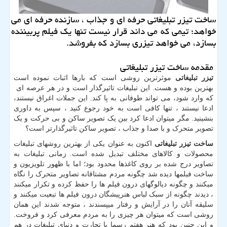
ساخت تیزر تبلیغاتی حرفه ای و جذاب ، سازنده حرفه ای می
خواهد؛ تیمی كه می داند قرار نیست تنها یك فیلم پربیننده
بسازد، می خواهد تیزری بسازد كه بفروشد.
مقدمه ساخت تیزر تبلیغاتی
تیزر تبلیغاتی
موثرترین روشی است که بارها اثبات نموده است
بهترین بوده و هست. این تبلیغات تاثیرگذار است و در هر عرصه ای
که وارد شود، می تواند طوفانی به پا کند. این جملات اغراق نیستند،
ادعا نیستند ، تنها کافی است به خود رجوع کنید ، سپس به داوری
بنشینید. مگر میتوان ادعا کرد بین یک تصویر ساکن و بی حرکت و یک
تصویر متحرک و با صدا و جذاب ، تصویر ساکن تاثیرگذارتر است؟
ساخت تیزر تبلیغاتی
اکنون به عنوان یکی از بهترین روشهای تبلیغات
محصولات و کالاهای مختلف تبدیل شده است. زمانی تبلیغات به
تصاویر درج شده بر روی کاغذها محدود بود؛ اما با ظهور تلویزیون و
ساخت فیلمها دیده شد چگونه مردم مشتاقانه تصاویر متحرک را نگاه
میکنند و چگونه دیالوگهای درون فیلم ها را حفظ کرده و تکرار میکنند
، دیدند چگونه از سبک لباس هنرپیشگان درون فیلم ها تبعیت میکنند و
سلیقه آنان را در آرایش و رفتار میپسندند ، متوجه شدند این همان
روشی است که میتوان هر چیزی را به مردم معرفی کرد و فروخت.
و این چنین بود که هنر هفتم رسما با تجارت و دنیای تبلیغات در هم