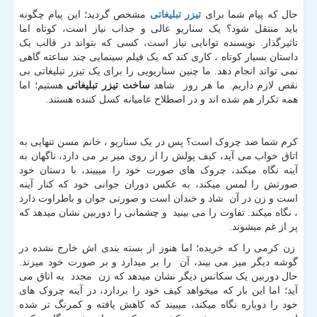
حال که پیام شما برای
تیزر تبلیغاتی
مشخص گردید؛ این پیام چگونه
باید منتقل شود؟ یک سناریو عالی و جذاب نیاز است، کوتاه اما
تاثیرگذار. نویسنده توانایی نیاز است، کسی که بتواند در قالب یک
داستان بسیار کوتاه ، کاری کند که یک فیلم سینمایی چند ساعته گاهی
نمی تواند انجام دهد. ما چنین سناریویی را برای یک تیزر تبلیغاتی بی
نقص لازم داریم. ما هر روز شاهد
ساخت تیزر تبلیغاتی
هستیم؛ اما
همه تکرار هم شده اند و در اصطلاح عامیانه کسل کننده هستند.
کرم شما ضد چروک است؟ پس در یک سناریو ، خانم مسن تنهایی به
اتاق خواب می آید، کیف پولش را از روی میز بر می دارد، ناگهان به
آینه نگاه میکند، چروک های صورت خود را میبیند، با دستان خود
صورتش را لمس میکند، به عکس دوران جوانی خود که کنار آینه
است و زن در آن شاد و خندان است و صورتی جوان و باطراوت دارد
، نگاه میکند. تفاوت را می بینید و چشمانی را دوربین نشان میدهد که
پر از غم میشوند.
زن کرمی را که خریده؛ اما هنوز از بسته بندی اش خارج نشده در
گوشه دیگر میز می بیند، آن را بر میدارد و بر صورت خود میزند.
حال دوربین یک سکانس دیگر نشان میدهد که زن مجدد به اتاق می
آید؛ اما این بار که میخواهد کیف خود را بردارد، در آینه چروک های
خود را دوباره نگاه میکند، میبیند که کاهش یافته و کمرنگ تر شده