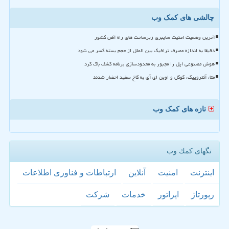
چالشی های کمک وب
آخرین وضعیت امنیت سایبری زیرساخت های راه آهن کشور
دقیقا به اندازه مصرف ترافیک بین الملل از حجم بسته کسر می شود
هوش مصنوعی اپل را مجبور به محدودسازی برنامه کشف باگ کرد
متا، آنتروپیک، گوگل و اوپن ای آی به کاخ سفید احضار شدند
تازه های کمک وب
تگهای كمك وب
اینترنت
امنیت
آنلاین
ارتباطات و فناوری اطلاعات
رپورتاژ
اپراتور
خدمات
شركت