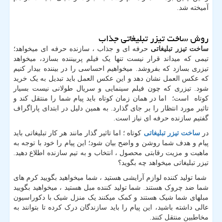
آمیخته شد.
روش ساخت تیزر تبلیغاتی جذاب
ساخت تیزر تبلیغاتی
حرفه ای و جذاب ، سازنده حرفه ای میخواهد؛
تیمی که میداند قرار نیست تنها یک فیلم پربیننده بسازد، میخواهد
تیزری بسازد که بفروشد. میخواهیم احساسی را در بیننده بیدار کنیم
که عکس العمل نشان دهد و این عکس العمل باید تبدیل به یک خرید
شود. تیزری که چون فیلم سینمایی و سریال طولانی نیست بسیار
کوتاه است؛ اما در همان زمان کوتاه باید پیام شما را منتقل کند و
تاثیر مورد انتظار را بر جای گذارد. به همین دلیل در ابتدای پاراگراف
گفتیم سازنده حرفه ای نیاز است.
در
ساخت تیزر تبلیغاتی
کوتاه ؛ اما تاثیر گذار مانند هر کار تبلیغاتی باید
پیام و هدف شما روشن و واضح بیان شود؛ این پیام را خود با توجه به
ماهیت و مزیت رقابتی محصول ، انتخاب و به تیم سازنده اطلاع دهید.
تیزر تبلیغاتی میخواهد چه بگوید؟
شما تولید کننده لوازم آرایشی هستید ، شما میخواهید بگویید کرم های
شما ضد چروک هستند. شما تولید کننده مبل هستید ، میخواهید بگویید
مبلهای شما شیک هستند و کمک میکنند یک منزل شیک با دکوراسیون
عالی داشته باشید، این پیام را باید سازندگان درک کرده تا بتوانند به
مخاطبین منتقل کنند.