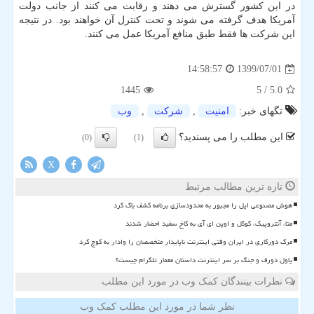
در این کشور گسترش می دهند و رقابت می کنند از جانب دولت
آمریکا هدف گرفته می شوند و تحت کنترل آن خواهند بود. در نتیجه
این شرکت ها فقط طبق منافع آمریکا عمل می کنند.
1399/07/01
14:58:57
1445
/ 5
5.0
تگهای خبر:
امنیت
,
شركت
,
وب
این مطلب را می پسندید؟
(0)
(1)
X
تازه ترین مطالب مرتبط
هوش مصنوعی اپل را مجبور به محدودسازی برنامه کشف باگ کرد
متا، آنتروپیک، گوگل و اوپن ای آی به کاخ سفید احضار شدند
مرگ دورکاری در ایران وقتی اینترنت ناپایدار متخصصان را وادار به کوچ کرد
پاول دورف و جنگ بر سر اینترنت داستان معمار تلگرام چیست؟
نظرات بینندگان کمک وب در مورد این مطلب
نظر شما در مورد این مطلب کمک وب