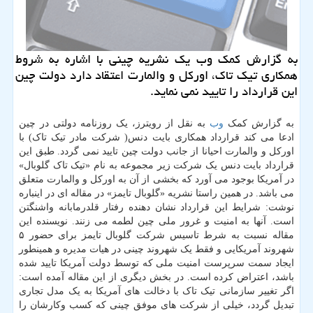
به گزارش كمك وب یك نشریه چینی با اشاره به شروط
همكاری تیك تاك، اوركل و والمارت اعتقاد دارد دولت چین
این قرارداد را تایید نمی نماید.
به گزارش کمک
وب
به نقل از رویترز، یک روزنامه دولتی در چین
ادعا می کند قرارداد همکاری بایت دنس( شرکت مادر تیک تاک) با
اورکل و والمارت احیانا از جانب دولت چین تایید نمی گردد. طبق این
قرارداد بایت دنس یک شرکت زیر مجموعه به نام «تیک تاک گلوبال»
در آمریکا بوجود می آورد که بخشی از آن به اورکل و والمارت متعلق
می باشد. در همین راستا نشریه «گلوبال تایمز» در مقاله ای در اینباره
نوشت: شرایط این قرارداد نشان دهنده رفتار قلدرمابانه واشنگتن
است. آنها به امنیت و غرور ملی چین لطمه می زنند. نویسنده این
مقاله نسبت به شرط تاسیس شرکت گلوبال تایمز برای حضور ۵
شهروند آمریکایی و فقط یک شهروند چینی در هیات مدیره و همینطور
ایجاد سمت سرپرست امنیت ملی که توسط دولت آمریکا تایید شده
باشد، اعتراض کرده است. در بخش دیگری از این مقاله آمده است:
اگر تغییر سازمانی تیک تاک با دخالت های آمریکا به یک مدل تجاری
تبدیل گردد، خیلی از شرکت های موفق چینی که کسب وکارشان را