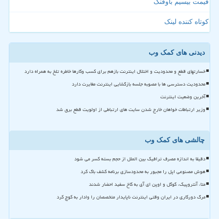
قیمت بیسیم باوفنگ
کوتاه کننده لینک
دیدنی های کمک وب
خسارتهای قطع و محدودیت و اختلال اینترنت بازهم برای کسب وکارها خاطره تلخ به همراه دارد
محدودیت دسترسی ها با مصوبه جلسه بازگشایی اینترنت مغایرت دارد
آخرین وضعیت اینترنت
وزیر ارتباطات خواهان خارج شدن سایت های ارتباطی از اولویت قطع برق شد
چالشی های کمک وب
دقیقا به اندازه مصرف ترافیک بین الملل از حجم بسته کسر می شود
هوش مصنوعی اپل را مجبور به محدودسازی برنامه کشف باگ کرد
متا، آنتروپیک، گوگل و اوپن ای آی به کاخ سفید احضار شدند
مرگ دورکاری در ایران وقتی اینترنت ناپایدار متخصصان را وادار به کوچ کرد