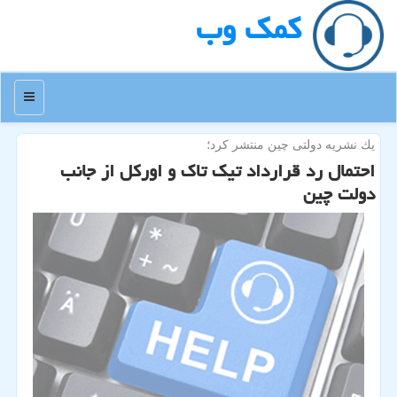
كمك وب
منو
یك نشریه دولتی چین منتشر كرد؛
احتمال رد قرارداد تیك تاك و اوركل از جانب
دولت چین