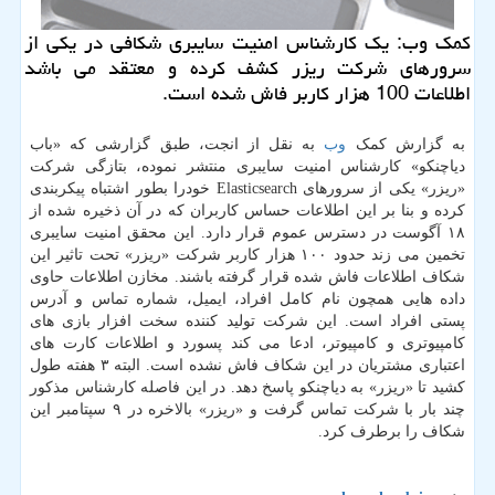
كمك وب: یك كارشناس امنیت سایبری شكافی در یكی از
سرورهای شركت ریزر كشف كرده و معتقد می باشد
اطلاعات 100 هزار كاربر فاش شده است.
به گزارش کمک
وب
به نقل از انجت، طبق گزارشی که «باب
دیاچنکو» کارشناس امنیت سایبری منتشر نموده، بتازگی شرکت
«ریزر» یکی از سرورهای Elasticsearch خودرا بطور اشتباه پیکربندی
کرده و بنا بر این اطلاعات حساس کاربران که در آن ذخیره شده از
۱۸ آگوست در دسترس عموم قرار دارد. این محقق امنیت سایبری
تخمین می زند حدود ۱۰۰ هزار کاربر شرکت «ریزر» تحت تاثیر این
شکاف اطلاعات فاش شده قرار گرفته باشند. مخازن اطلاعات حاوی
داده هایی همچون نام کامل افراد، ایمیل، شماره تماس و آدرس
پستی افراد است. این شرکت تولید کننده سخت افزار بازی های
کامپیوتری و کامپیوتر، ادعا می کند پسورد و اطلاعات کارت های
اعتباری مشتریان در این شکاف فاش نشده است. البته ۳ هفته طول
کشید تا «ریزر» به دیاچنکو پاسخ دهد. در این فاصله کارشناس مذکور
چند بار با شرکت تماس گرفت و «ریزر» بالاخره در ۹ سپتامبر این
شکاف را برطرف کرد.