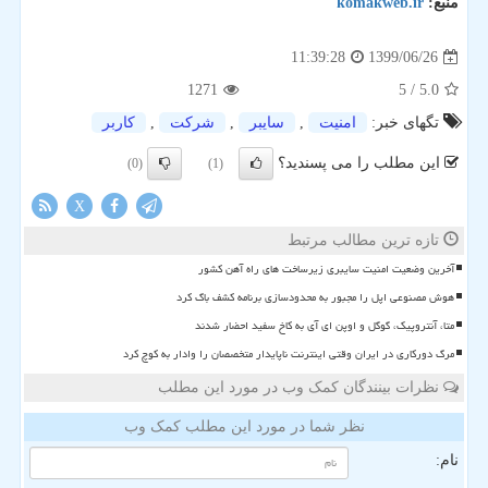
منبع:
komakweb.ir
1399/06/26
11:39:28
1271
/ 5
5.0
تگهای خبر:
امنیت
,
سایبر
,
شركت
,
كاربر
این مطلب را می پسندید؟
(0)
(1)
X
تازه ترین مطالب مرتبط
آخرین وضعیت امنیت سایبری زیرساخت های راه آهن کشور
هوش مصنوعی اپل را مجبور به محدودسازی برنامه کشف باگ کرد
متا، آنتروپیک، گوگل و اوپن ای آی به کاخ سفید احضار شدند
مرگ دورکاری در ایران وقتی اینترنت ناپایدار متخصصان را وادار به کوچ کرد
نظرات بینندگان کمک وب در مورد این مطلب
نظر شما در مورد این مطلب کمک وب
نام: