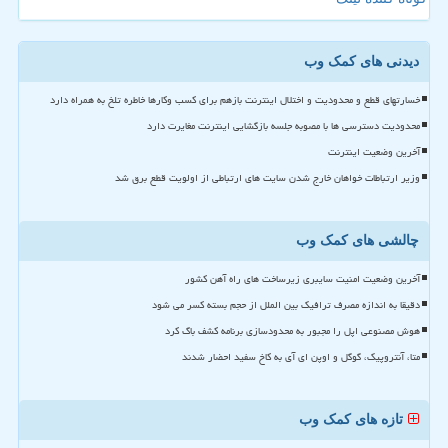
دیدنی های کمک وب
خسارتهای قطع و محدودیت و اختلال اینترنت بازهم برای کسب وکارها خاطره تلخ به همراه دارد
محدودیت دسترسی ها با مصوبه جلسه بازگشایی اینترنت مغایرت دارد
آخرین وضعیت اینترنت
وزیر ارتباطات خواهان خارج شدن سایت های ارتباطی از اولویت قطع برق شد
چالشی های کمک وب
آخرین وضعیت امنیت سایبری زیرساخت های راه آهن کشور
دقیقا به اندازه مصرف ترافیک بین الملل از حجم بسته کسر می شود
هوش مصنوعی اپل را مجبور به محدودسازی برنامه کشف باگ کرد
متا، آنتروپیک، گوگل و اوپن ای آی به کاخ سفید احضار شدند
تازه های کمک وب