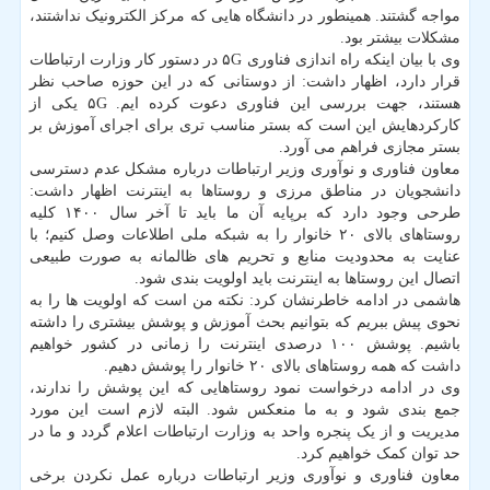
مواجه گشتند. همینطور در دانشگاه هایی که مرکز الکترونیک نداشتند،
مشکلات بیشتر بود.
وی با بیان اینکه راه اندازی فناوری ۵G در دستور کار وزارت ارتباطات
قرار دارد، اظهار داشت: از دوستانی که در این حوزه صاحب نظر
هستند، جهت بررسی این فناوری دعوت کرده ایم. ۵G یکی از
کارکردهایش این است که بستر مناسب تری برای اجرای آموزش بر
بستر مجازی فراهم می آورد.
معاون فناوری و نوآوری وزیر ارتباطات درباره مشکل عدم دسترسی
دانشجویان در مناطق مرزی و روستاها به اینترنت اظهار داشت:
طرحی وجود دارد که برپایه آن ما باید تا آخر سال ۱۴۰۰ کلیه
روستاهای بالای ۲۰ خانوار را به شبکه ملی اطلاعات وصل کنیم؛ با
عنایت به محدودیت منابع و تحریم های ظالمانه به صورت طبیعی
اتصال این روستاها به اینترنت باید اولویت بندی شود.
هاشمی در ادامه خاطرنشان کرد: نکته من است که اولویت ها را به
نحوی پیش ببریم که بتوانیم بحث آموزش و پوشش بیشتری را داشته
باشیم. پوشش ۱۰۰ درصدی اینترنت را زمانی در کشور خواهیم
داشت که همه روستاهای بالای ۲۰ خانوار را پوشش دهیم.
وی در ادامه درخواست نمود روستاهایی که این پوشش را ندارند،
جمع بندی شود و به ما منعکس شود. البته لازم است این مورد
مدیریت و از یک پنجره واحد به وزارت ارتباطات اعلام گردد و ما در
حد توان کمک خواهیم کرد.
معاون فناوری و نوآوری وزیر ارتباطات درباره عمل نکردن برخی