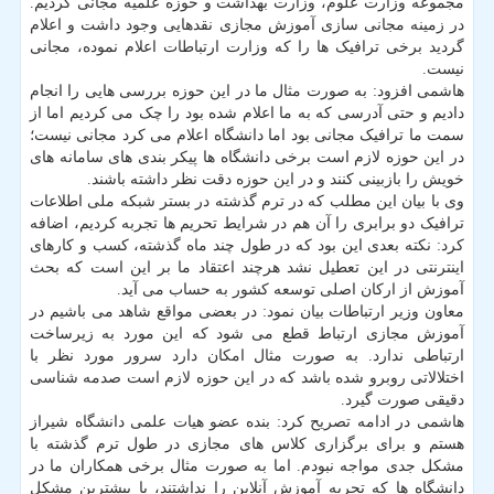
مجموعه وزارت علوم، وزارت بهداشت و حوزه علمیه مجانی کردیم.
در زمینه مجانی سازی آموزش مجازی نقدهایی وجود داشت و اعلام
گردید برخی ترافیک ها را که وزارت ارتباطات اعلام نموده، مجانی
نیست.
هاشمی افزود: به صورت مثال ما در این حوزه بررسی هایی را انجام
دادیم و حتی آدرسی که به ما اعلام شده بود را چک می کردیم اما از
سمت ما ترافیک مجانی بود اما دانشگاه اعلام می کرد مجانی نیست؛
در این حوزه لازم است برخی دانشگاه ها پیکر بندی های سامانه های
خویش را بازبینی کنند و در این حوزه دقت نظر داشته باشند.
وی با بیان این مطلب که در ترم گذشته در بستر شبکه ملی اطلاعات
ترافیک دو برابری را آن هم در شرایط تحریم ها تجربه کردیم، اضافه
کرد: نکته بعدی این بود که در طول چند ماه گذشته، کسب و کارهای
اینترنتی در این تعطیل نشد هرچند اعتقاد ما بر این است که بحث
آموزش از ارکان اصلی توسعه کشور به حساب می آید.
معاون وزیر ارتباطات بیان نمود: در بعضی مواقع شاهد می باشیم در
آموزش مجازی ارتباط قطع می شود که این مورد به زیرساخت
ارتباطی ندارد. به صورت مثال امکان دارد سرور مورد نظر با
اختلالاتی روبرو شده باشد که در این حوزه لازم است صدمه شناسی
دقیقی صورت گیرد.
هاشمی در ادامه تصریح کرد: بنده عضو هیات علمی دانشگاه شیراز
هستم و برای برگزاری کلاس های مجازی در طول ترم گذشته با
مشکل جدی مواجه نبودم. اما به صورت مثال برخی همکاران ما در
دانشگاه ها که تجربه آموزش آنلاین را نداشتند، با بیشترین مشکل