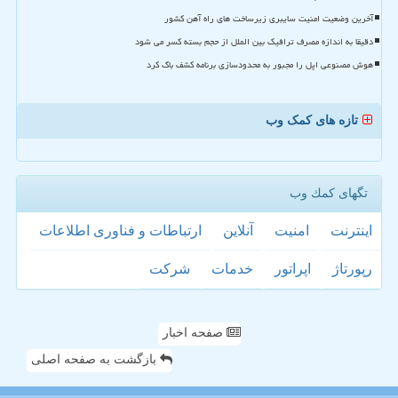
آخرین وضعیت امنیت سایبری زیرساخت های راه آهن کشور
دقیقا به اندازه مصرف ترافیک بین الملل از حجم بسته کسر می شود
هوش مصنوعی اپل را مجبور به محدودسازی برنامه کشف باگ کرد
تازه های کمک وب
تگهای كمك وب
اینترنت
امنیت
آنلاین
ارتباطات و فناوری اطلاعات
رپورتاژ
اپراتور
خدمات
شركت
صفحه اخبار
بازگشت به صفحه اصلی