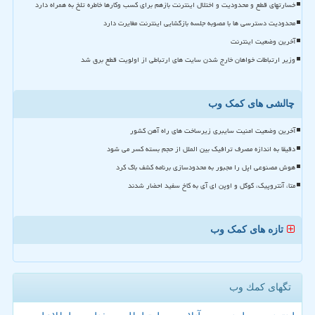
خسارتهای قطع و محدودیت و اختلال اینترنت بازهم برای کسب وکارها خاطره تلخ به همراه دارد
محدودیت دسترسی ها با مصوبه جلسه بازگشایی اینترنت مغایرت دارد
آخرین وضعیت اینترنت
وزیر ارتباطات خواهان خارج شدن سایت های ارتباطی از اولویت قطع برق شد
چالشی های کمک وب
آخرین وضعیت امنیت سایبری زیرساخت های راه آهن کشور
دقیقا به اندازه مصرف ترافیک بین الملل از حجم بسته کسر می شود
هوش مصنوعی اپل را مجبور به محدودسازی برنامه کشف باگ کرد
متا، آنتروپیک، گوگل و اوپن ای آی به کاخ سفید احضار شدند
تازه های کمک وب
تگهای كمك وب