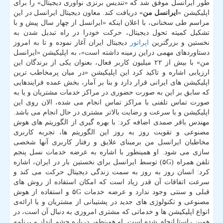
طور ایرانسل موفق شد که «تندیس برنزی نوآوری دیجیتال» را برای
اپلیکیشن «
ایرانسل من
» دریافت کند. معاون دیجیتال ایرانسل در این
مراسم طی سخنانی، با اعلان اینکه «ایرانسل از چهار سال پیش و با
تشکیل کمیته تحول دیجیتال، حرکت خودرا در راه تبدیل شدن به
نخستین و بزرگترین
اپراتور
دیجیتال ایران آغاز نموده و تا به امروز
دستاوردهای مهمی دراین زمینه داشته است»، به اپلیکیشن «ایرانسل
من» با بیش از ۲۲ میلیون کاربر فعال، بعنوان یکی از برندگان این
ارزیابی اشاره و تاکید کرد این اپلیکیشن «در میان پرمخاطب ترین
اپلیکیشن های ایرانی قرار دارد و بنا بر آمار، بخش عمده فرایندهایی
که سابق بر این به صورت حضوری در مراکز خدمات مشتریان و یا به
صورت تماس تلفنی با مراکز تماس انجام می شده، الان روی این
اپلیکیشن و با سرعت و رضایت بالاتر مشتری در حال انجام می باشد.
مهندس باقر صمدی اضافه کرد: با بهره گیری از الگوریتم های هوش
مصنوعی و تقویت روز به روز این الگوریتم ها، تجربه کاربری
مخاطبان ایرانسل من برمبنای علایق و رفتار کاربری آنها شخصی
سازی می شود. او همینطور با اشاره به عرضه خدمات نسل پنجم
تلفن همراه (۵G) توسط ایرانسل برای نخستین بار در ایران، اشاره
کرد: انسان روز به روز به سمت زندگی دیجیتال حرکت می کند و
سرعت اتفاقات آن قدر زیاد است که امکان استفاده از روش های
قبلی و سنتی وجود ندارد و عرضه خدمات ۵G و استفاده از هوش
مصنوعی و تکنولوژی های جدید در پشتیبانی از مشتریان و یا ارائه‌ی
انواع اپلیکیشن ها و خدماتی که مشتری امروزی به دنبال آن است، در
همین راستا انجام شده است. او همینطور درباره چشم انداز و برنامه