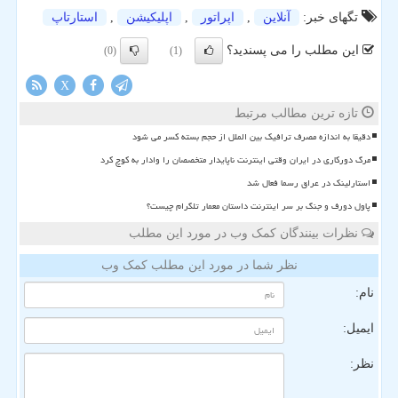
تگهای خبر:
آنلاین
,
اپراتور
,
اپلیكیشن
,
استارتاپ
این مطلب را می پسندید؟
(0)
(1)
X
تازه ترین مطالب مرتبط
دقیقا به اندازه مصرف ترافیک بین الملل از حجم بسته کسر می شود
مرگ دورکاری در ایران وقتی اینترنت ناپایدار متخصصان را وادار به کوچ کرد
استارلینک در عراق رسما فعال شد
پاول دورف و جنگ بر سر اینترنت داستان معمار تلگرام چیست؟
نظرات بینندگان کمک وب در مورد این مطلب
نظر شما در مورد این مطلب کمک وب
نام:
ایمیل:
نظر: