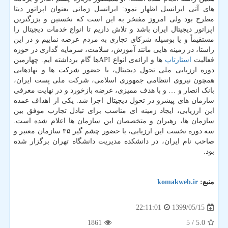
های آتی ایرانسل اظهار نمود: ایرانسل زمانی بعنوان اپراتور دیتا
مطرح بود ولی امروز مفتخر به این است که نخستین و بزرگترین
اپراتور دیجیتال ایران باشد و تلاش داریم تا انواع خدمات دیجیتال را
مستقیماً و یا بوسیله شرکای تجاری به مردم عرضه نماییم و در این
راستا، در زمینه هایی مانند آموزش، سلامت، سرمایه گذاری در حوزه
فعالیت
استارتاپ
ها و ارائه‌ی انواع APIها گام برداشته ایم. چهارمین
دوره ارزیابی ملی تحول دیجیتال، با حضور شرکت ها و نهادهایی
همچون نیروی انتظامی جمهوری اسلامی، شرکت ملی پست ایران،
بانک انصار و … و با هدف ممیزی، عرضه بازخورد و در نهایت معرفی
سازمان های پیشرو در تحول دیجیتال اجرا شد. یکی از اهداف عمده
این ارزیابی، ایجاد زمینه ای مناسب برای تبادل تجارب موفق بین
سازمان ها، رهبران و متخصصان این سازمان ها اعلام شده است.
سه دوره نخست این ارزیابی، با حضور چشم گیر ۳۵ سازمان معتبر و
صاحب نام ایران، در دانشکده مدیریت دانشگاه تهران برگزار شده
بود.
منبع:
komakweb.ir
1399/05/15
22:11:01
1861
/ 5
5.0