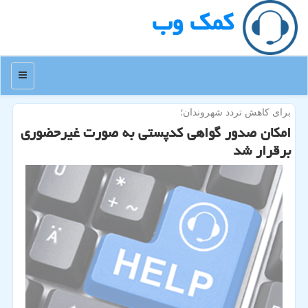
كمك وب
منو
برای كاهش تردد شهروندان؛
امكان صدور گواهی كدپستی به صورت غیرحضوری
برقرار شد