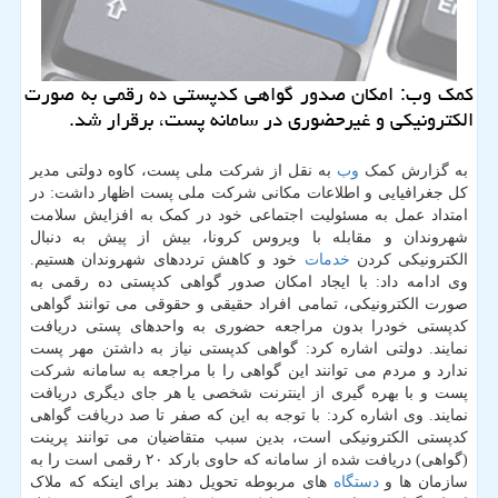
كمك وب: امكان صدور گواهی كدپستی ده رقمی به صورت
الكترونیكی و غیرحضوری در سامانه پست، برقرار شد.
به گزارش کمک
وب
به نقل از شرکت ملی پست، کاوه دولتی مدیر
کل جغرافیایی و اطلاعات مکانی شرکت ملی پست اظهار داشت: در
امتداد عمل به مسئولیت اجتماعی خود در کمک به افزایش سلامت
شهروندان و مقابله با ویروس کرونا، بیش از پیش به دنبال
الکترونیکی کردن
خدمات
خود و کاهش ترددهای شهروندان هستیم.
وی ادامه داد: با ایجاد امکان صدور گواهی کدپستی ده رقمی به
صورت الکترونیکی، تمامی افراد حقیقی و حقوقی می توانند گواهی
کدپستی خودرا بدون مراجعه حضوری به واحدهای پستی دریافت
نمایند. دولتی اشاره کرد: گواهی کدپستی نیاز به داشتن مهر پست
ندارد و مردم می توانند این گواهی را با مراجعه به سامانه شرکت
پست و با بهره گیری از اینترنت شخصی یا هر جای دیگری دریافت
نمایند. وی اشاره کرد: با توجه به این که صفر تا صد دریافت گواهی
کدپستی الکترونیکی است، بدین سبب متقاضیان می توانند پرینت
(گواهی) دریافت شده از سامانه که حاوی بارکد ۲۰ رقمی است را به
سازمان ها و
دستگاه
های مربوطه تحویل دهند برای اینکه که ملاک