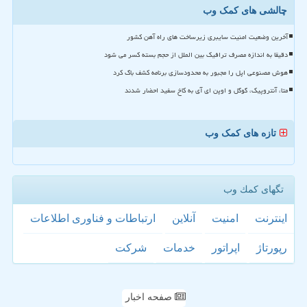
چالشی های کمک وب
آخرین وضعیت امنیت سایبری زیرساخت های راه آهن کشور
دقیقا به اندازه مصرف ترافیک بین الملل از حجم بسته کسر می شود
هوش مصنوعی اپل را مجبور به محدودسازی برنامه کشف باگ کرد
متا، آنتروپیک، گوگل و اوپن ای آی به کاخ سفید احضار شدند
تازه های کمک وب
تگهای كمك وب
اینترنت
امنیت
آنلاین
ارتباطات و فناوری اطلاعات
رپورتاژ
اپراتور
خدمات
شركت
صفحه اخبار