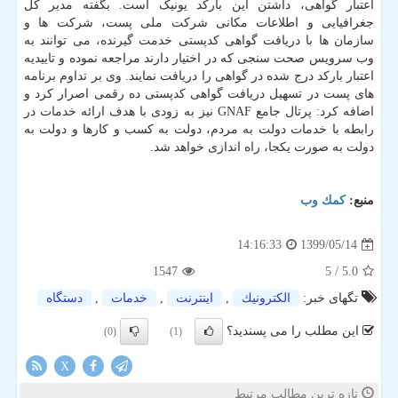
اعتبار گواهی، داشتن این بارکد یونیک است. بگفته مدیر کل
جغرافیایی و اطلاعات مکانی شرکت ملی پست، شرکت ها و
سازمان ها با دریافت گواهی کدپستی خدمت گیرنده، می توانند به
وب سرویس صحت سنجی که در اختیار دارند مراجعه نموده و تاییدیه
اعتبار بارکد درج شده در گواهی را دریافت نمایند. وی بر تداوم برنامه
های پست در تسهیل دریافت گواهی کدپستی ده رقمی اصرار کرد و
اضافه کرد: پرتال جامع GNAF نیز به زودی با هدف ارائه خدمات در
رابطه با خدمات دولت به مردم، دولت به کسب و کارها و دولت به
دولت به صورت یکجا، راه اندازی خواهد شد.
منبع:
كمك وب
1399/05/14
14:16:33
1547
/ 5
5.0
تگهای خبر:
الكترونیك
,
اینترنت
,
خدمات
,
دستگاه
این مطلب را می پسندید؟
(0)
(1)
X
تازه ترین مطالب مرتبط