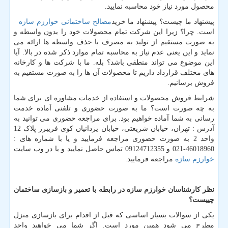
محصول مورد نیاز خود محاسبه نمایید.
پیشنهاد ما چیست؟ پیشنهاد ما خرید
مصالح ساختمانی خوارزم سازه
است. چرا؟ زیرا این شرکت تمام محصولات خود را بدون واسطه و
به صورت مستقیم از تولید به مصرف با حذف واسطه ها ارائه می
نماید و این یعنی عدم نیاز به محاسبه تمام موارد ذکر شده در بالا. آیا
این موضوع می تواند منطقی باشد؟ بله. ما با شرکت ها و کارخانه
های مختلف قرارداد داریم تا محصولات آن ها را به صورت مستقیم به
فروش برسانیم.
شرایط فروش محصولات و استفاده از خدمات مشاوره ای برای شما
به چه صورت است؟ ما به صورت حضوری و تلفنی آماده خدمت
رسانی به شما آماده خواهیم بود. برای مراجعه حضوری می توانید به
آدرس : تهران، خیابان شریعتی، خیابان یزدانیان کوی فریبرز پلاک 12
واحد 2 به صورت حضوری مراجعه فرمایید و یا با شماره های :
46018960-021 و 09124712355 تماس حاصل نمایید و یا در وب سایت
خوارزم سازه
مراجعه فرمایید.
نظر کارشناسان خوارزم سازه در رابطه با تعمیر و بازسازی ساختمان
چییست؟
یکی از سوالات بسیار اساسی که قبل از اقدام برای بازسازی منزل
مطرح می شود همین مورد است. اگر شما می خواهید واحد