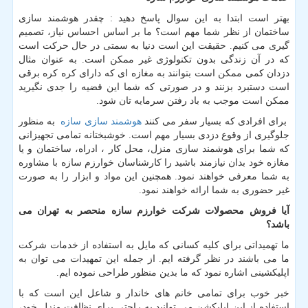
بهتر است ابتدا به این سوال پاسخ دهید : چقدر هوشمند سازی
ساختمان از نظر شما مهم است؟ ما بر اساس احساس نیاز، تصمیم
گیری می کنیم. حقیقت این است دنیا به سمتی در حال حرکت است
که در آن زندگی بدون تکنولوژی غیر ممکن است. به عنوان مثال
دزدان کمی ممکن است بتوانند به مغازه ای که دارای کره کره برقی
است دستبرد بزنند و در صورتی که شما این قضیه را جدی نگیرید
ممکن است موجب به باد رفتن سرمایه تان شود.
برای افرادی که بسیار سفر می کنند
هوشمند سازی سازه
به منظور
جلوگیری از وقوع دزدی بسیار مهم است. خوشبختانه تمامی تجهیزانی
که شما برای هوشمند سازی منزل، محل کار ، ادراه، ساختمان و یا
مغازه خود بدان نیازمند باشید را کارشناسان خوارزم سازه با مشاوره
به شما معرفی خواهند نمود. همچنین این مواد و ابزار را به صورت
غیر حضوری به شما ارائه خواهند نمود.
آیا فروش محصولات شرکت خوارزم سازه منحصر به تهران می
باشد؟
ما تهمیداتی برای کلیه کسانی که مایل به استفاده از خدمات شرکت
ما می باشند در نظر گرفته ایم. از جمله این تمهیدات می توان به
اپلیکشینی اشاره نمود که ما بدین منظور طراحی نموده ایم.
خبر خوب برای تمامی خانم های خاندار و شاعل این است که با
استفاده از این اپلیکشن می توانید به راحتی برای نظافت منزل خود،