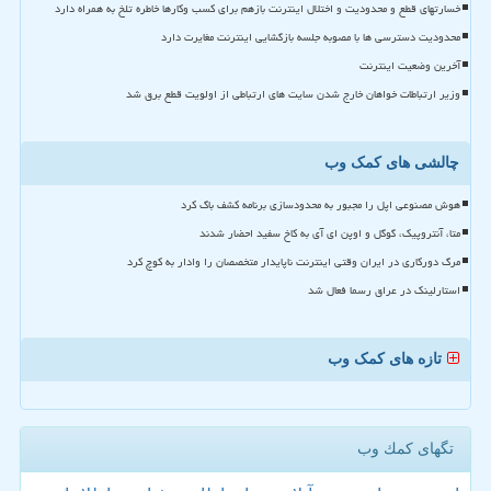
خسارتهای قطع و محدودیت و اختلال اینترنت بازهم برای کسب وکارها خاطره تلخ به همراه دارد
محدودیت دسترسی ها با مصوبه جلسه بازگشایی اینترنت مغایرت دارد
آخرین وضعیت اینترنت
وزیر ارتباطات خواهان خارج شدن سایت های ارتباطی از اولویت قطع برق شد
چالشی های کمک وب
هوش مصنوعی اپل را مجبور به محدودسازی برنامه کشف باگ کرد
متا، آنتروپیک، گوگل و اوپن ای آی به کاخ سفید احضار شدند
مرگ دورکاری در ایران وقتی اینترنت ناپایدار متخصصان را وادار به کوچ کرد
استارلینک در عراق رسما فعال شد
تازه های کمک وب
تگهای كمك وب