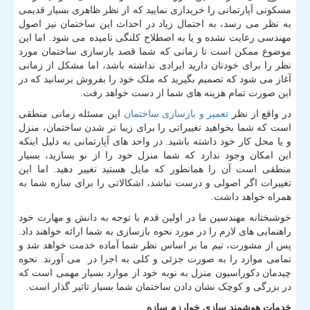
مسکونی آپارتمانی را خریداری نمایید که از نظر ظاهری بسیار قدیمی
به نظر می رسد، به احتمال زیاد در احداث این ساختمان نیز اصول
مهندسی رعایت نشده و یا به اصطلاح کلنگی نامیده می شود. اما این
موضوع ممکن است تا زمانی که شما قصد بازسازی ساختمان مورد
نظر را برای خودتان دارید ایرادی نداشته باشد، اما مشکل از زمانی
آغاز می شود که تصمیم بگیرید که ملک خود را بفروش برسانید که در
این صورت تمام هزینه های شما از دست خواهد رفت.
در واقع از نظر
تعمیر و بازسازی ساختمان
این مسئله زمانی منطقی
است که شما بخواهید تغییراتی را برای زیبا تر شدن ساختمان، منزل
و یا محل کار خود داشته باشید. در واحد های آپارتمانی به دلیل اینکه
این امکان وجود ندارد که شما منزل خود را از نو بسازید، بسیار
منطقی است آن را همانطور که مایل هستید تغییر دهید. اما این
تغییرات اگر اصولی و درست نباشد، اشکالاتی را برای سازه شما به
همراه خواهد داشت.
خوشبختانه مهندسین ما در اولین قدم با توجه به دانش و مهارت خود
راهنمایی های لازم را در مورد نحوه بازسازی به شما ارائه خواهند داد.
پس از مشورت، تیم ما بر اساس نظر شما آماده خدمت خواهد شد و
تمامی موارد را به صورت جزئی و کلی به اجرا در می آورند. نحوه
چیدمان دکوراسیون منزل به نوبه خود از موارد بسیار مهمی است که
در بزرگی و کوچک نشان دادن ساختمان شما بسیار تاثیر گذار است.
خدمات هوشمند سازی خوارزم سازه