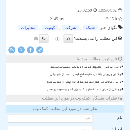
1399/04/02
23:32:59
2145
/ 5
5.0
تگهای خبر:
شبكه
,
شركت
,
كیفیت
,
مخابرات
این مطلب را می پسندید؟
(0)
(1)
X
تازه ترین مطالب مرتبط
واتس اپ وب از تماسهای صوتی و ویدیویی پشتیبانی می کند
واکنش وزیر ارتباطات به شایعه قطع اینترنت بعد از جام جهانی
وزیر ارتباطات خبر قطع اینترنت بعد از جام جهانی را تکذیب نمود
رونمایی از دیش جدید استارلینک با وزن کمتر و مصرف بهینه تر
نظرات بینندگان کمک وب در مورد این مطلب
نظر شما در مورد این مطلب کمک وب
نام:
ایمیل: