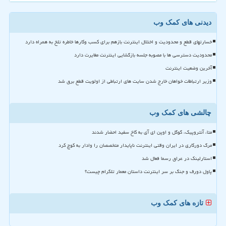
دیدنی های کمک وب
خسارتهای قطع و محدودیت و اختلال اینترنت بازهم برای کسب وکارها خاطره تلخ به همراه دارد
محدودیت دسترسی ها با مصوبه جلسه بازگشایی اینترنت مغایرت دارد
آخرین وضعیت اینترنت
وزیر ارتباطات خواهان خارج شدن سایت های ارتباطی از اولویت قطع برق شد
چالشی های کمک وب
متا، آنتروپیک، گوگل و اوپن ای آی به کاخ سفید احضار شدند
مرگ دورکاری در ایران وقتی اینترنت ناپایدار متخصصان را وادار به کوچ کرد
استارلینک در عراق رسما فعال شد
پاول دورف و جنگ بر سر اینترنت داستان معمار تلگرام چیست؟
تازه های کمک وب